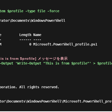
tem $profile -type file -force 
e         Length Name

-         ------ ----

M              0 Microsoft.PowerShell_profile.ps1

is is from $profile] メッセージを表示
-Output 'Write-Output "This is from $profile"' > $profil
poration. All rights reserved.

tor\Documents\WindowsPowerShell\Microsoft.PowerShell_prof