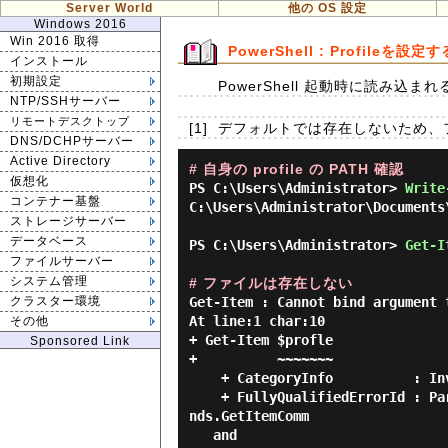
Server World
他の OS 設定
Windows 2016
Win 2016 取得
PowerShell : Profileを設定す
インストール
初期設定
PowerShell 起動時に読み込まれる 
NTP/SSHサーバー
リモートデスクトップ
[1]
デフォルトでは存在しないため、
DNS/DCHPサーバー
Active Directory
# 自身の profile の PATH 確認
仮想化
PS C:\Users\Administrator> 
Write
コンテナー基盤
C:\Users\Administrator\Documents
ストレージサーバー
データベース
PS C:\Users\Administrator> 
Get-I
ファイルサーバー
システム管理
# ファイルは存在しない
Get-Item : Cannot bind argument 
クラスター環境
At line:1 char:10

その他
+ Get-Item $profle

Sponsored Link
+          ~~~~~~~

    + CategoryInfo          : InvalidData: (:) [Get-Item], ParameterBindingValidationException

    + FullyQualifiedErrorId : ParameterArgumentValidationErrorNullNotAllowed,Microsoft.PowerShell.Comma
nds.GetItemComm

   and
