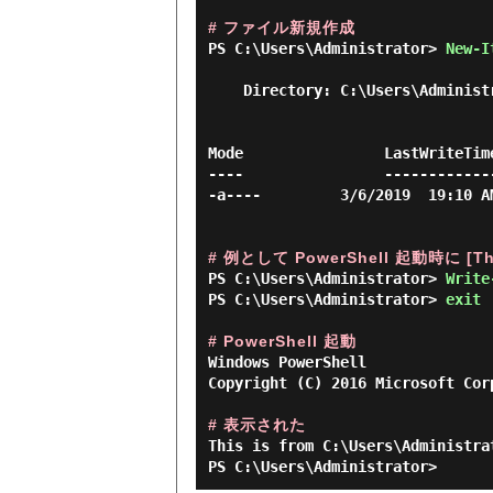
# ファイル新規作成
PS C:\Users\Administrator> 
New-I
    Directory: C:\Users\Administrator\Documents\WindowsPowerShell

Mode                LastWriteTim
----                ------------
-a----         3/6/2019  19:10 A
# 例として PowerShell 起動時に [Th
PS C:\Users\Administrator> 
Write
PS C:\Users\Administrator> 
exit 
# PowerShell 起動
Windows PowerShell

Copyright (C) 2016 Microsoft Cor
# 表示された
This is from C:\Users\Administra