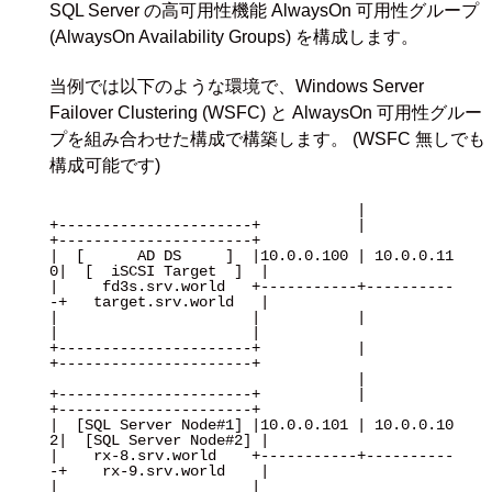
SQL Server の高可用性機能 AlwaysOn 可用性グループ
(AlwaysOn Availability Groups) を構成します。
当例では以下のような環境で、Windows Server
Failover Clustering (WSFC) と AlwaysOn 可用性グルー
プを組み合わせた構成で構築します。 (WSFC 無しでも
構成可能です)
                                   |

+----------------------+           |           
+----------------------+

|  [      AD DS     ]  |10.0.0.100 | 10.0.0.11
0|  [  iSCSI Target  ]  |

|     fd3s.srv.world   +-----------+----------
-+   target.srv.world   |

|                      |           |           
|                      |

+----------------------+           |           
+----------------------+

                                   |

+----------------------+           |           
+----------------------+

|  [SQL Server Node#1] |10.0.0.101 | 10.0.0.10
2|  [SQL Server Node#2] |

|    rx-8.srv.world    +-----------+----------
-+    rx-9.srv.world    |

|                      |                       