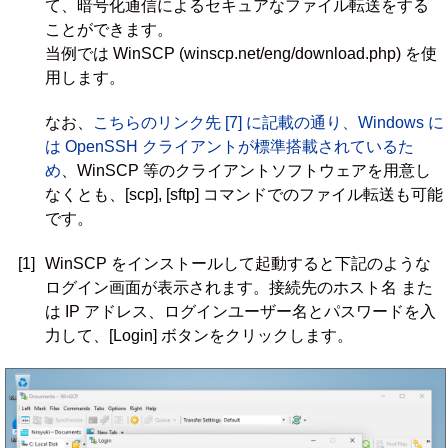
て、暗号化通信によるセキュアなファイル転送をする
ことができます。
当例では WinSCP (winscp.net/eng/download.php) を使
用します。
なお、
こちらのリンク先 [7] に記載の通り、Windows に
は OpenSSH クライアントが標準搭載されているた
め
、WinSCP 等のクライアントソフトウェアを用意し
なくとも、[scp], [sftp] コマンドでのファイル転送も可能
です。
[1]
WinSCP をインストールして起動すると下記のような
ログイン画面が表示されます。接続先のホスト名 また
は IP アドレス、ログインユーザー名とパスワードを入
力して、[Login] ボタンをクリックします。