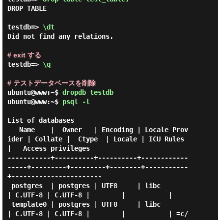
DROP TABLE

testdb=> 
\dt 
Did not find any relations.

# exit する
testdb=> 
\q 
# テストデータベースを削除
ubuntu@www:~$
dropdb testdb
ubuntu@www:~$
psql -l
List of databases

   Name    |  Owner   | Encoding | Locale Prov
ider | Collate |  Ctype  | Locale | ICU Rules 
|   Access privileges

-----------+----------+----------+------------
-----+---------+---------+--------+-----------
+-----------------------

 postgres  | postgres | UTF8     | libc            
| C.UTF-8 | C.UTF-8 |        |           |

 template0 | postgres | UTF8     | libc            
| C.UTF-8 | C.UTF-8 |        |           | =c/