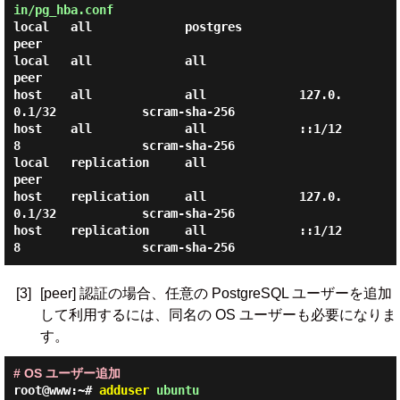
in/pg_hba.conf
local   all             postgres                                
peer

local   all             all                                     
peer

host    all             all             127.0.
0.1/32            scram-sha-256

host    all             all             ::1/12
8                 scram-sha-256

local   replication     all                                     
peer

host    replication     all             127.0.
0.1/32            scram-sha-256

host    replication     all             ::1/12
[3]
[peer] 認証の場合、任意の PostgreSQL ユーザーを追加
して利用するには、同名の OS ユーザーも必要になりま
す。
# OS ユーザー追加
root@www:~#
adduser
ubuntu