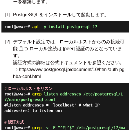
ーを構築します。
[1]
PostgreSQL をインストールして起動します。
root@www:~#
apt
-y install postgresql-17
[2]
デフォルト設定では、ローカルホストからのみ接続可
能 且つ ローカル接続は [peer] 認証のみとなっていま
す。
認証方式の詳細は公式ドキュメントを参照ください。
⇒ https://www.postgresql.jp/document/10/html/auth-pg-
hba-conf.html
# ローカルホストをリスン
root@www:~#
grep
listen_addresses /etc/postgresql/1
7/main/postgresql.conf
#listen_addresses = 'localhost' # what IP
address(es) to listen on;
# 認証方式
root@www:~#
grep
-v -E "^#|^$" /etc/postgresql/17/ma