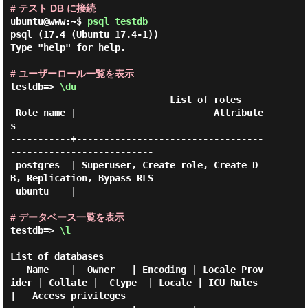
# テスト DB に接続
ubuntu@www:~$
psql testdb
psql (17.4 (Ubuntu 17.4-1))

Type "help" for help.

# ユーザーロール一覧を表示
testdb=> 
\du
                             List of roles

 Role name |                         Attribute
s

-----------+----------------------------------
--------------------------

 postgres  | Superuser, Create role, Create D
B, Replication, Bypass RLS

 ubuntu    |

# データベース一覧を表示
testdb=> 
\l
List of databases

   Name    |  Owner   | Encoding | Locale Prov
ider | Collate |  Ctype  | Locale | ICU Rules 
|   Access privileges
