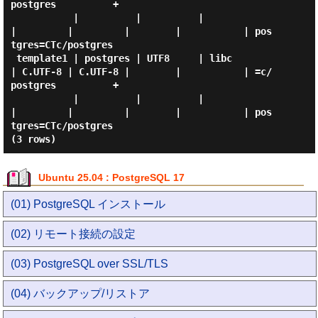
postgres          +

           |          |          |                 
|         |         |        |           | pos
tgres=CTc/postgres

 template1 | postgres | UTF8     | libc            
| C.UTF-8 | C.UTF-8 |        |           | =c/
postgres          +

           |          |          |                 
|         |         |        |           | pos
tgres=CTc/postgres

Ubuntu 25.04 : PostgreSQL 17
(01) PostgreSQL インストール
(02) リモート接続の設定
(03) PostgreSQL over SSL/TLS
(04) バックアップ/リストア