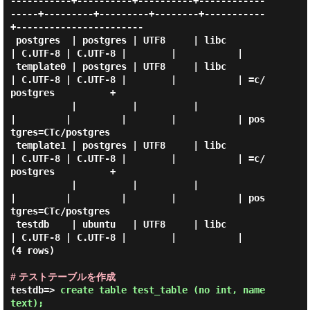
-----------+----------+----------+------------
-----+---------+---------+--------+-----------
+-----------------------

 postgres  | postgres | UTF8     | libc            
| C.UTF-8 | C.UTF-8 |        |           |

 template0 | postgres | UTF8     | libc            
| C.UTF-8 | C.UTF-8 |        |           | =c/
postgres          +

           |          |          |                 
|         |         |        |           | pos
tgres=CTc/postgres

 template1 | postgres | UTF8     | libc            
| C.UTF-8 | C.UTF-8 |        |           | =c/
postgres          +

           |          |          |                 
|         |         |        |           | pos
tgres=CTc/postgres

 testdb    | ubuntu   | UTF8     | libc            
| C.UTF-8 | C.UTF-8 |        |           |

(4 rows)

# テストテーブルを作成
testdb=> 
create table test_table (no int, name 
text); 