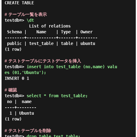
CREATE TABLE

# テーブル一覧を表示
testdb=> 
\dt 
          List of relations

 Schema |    Name    | Type  | Owner

--------+------------+-------+--------

 public | test_table | table | ubuntu

(1 row)

# テストテーブルにテストデータを挿入
testdb=> 
insert into test_table (no,name) valu
es (01,'Ubuntu'); 
INSERT 0 1

# 確認
testdb=> 
select * from test_table; 
 no |  name

----+--------

  1 | Ubuntu

(1 row)

# テストテーブルを削除
testdb=> 
drop table test_table; 