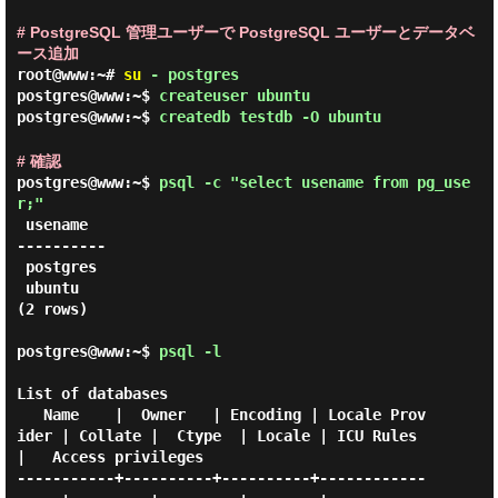
# PostgreSQL 管理ユーザーで PostgreSQL ユーザーとデータベ
ース追加
root@www:~#
su
- postgres
postgres@www:~$
createuser ubuntu
postgres@www:~$
createdb testdb -O ubuntu
# 確認
postgres@www:~$
psql -c "select usename from pg_use
r;"
 usename

----------

 postgres

 ubuntu

(2 rows)

postgres@www:~$
psql -l
List of databases

   Name    |  Owner   | Encoding | Locale Prov
ider | Collate |  Ctype  | Locale | ICU Rules 
|   Access privileges

-----------+----------+----------+------------