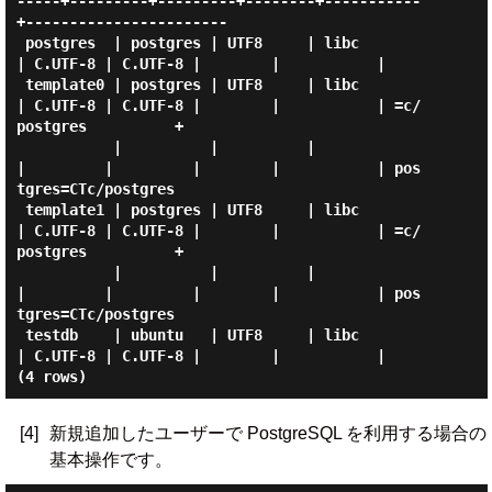
-----+---------+---------+--------+-----------
+-----------------------

 postgres  | postgres | UTF8     | libc            
| C.UTF-8 | C.UTF-8 |        |           |

 template0 | postgres | UTF8     | libc            
| C.UTF-8 | C.UTF-8 |        |           | =c/
postgres          +

           |          |          |                 
|         |         |        |           | pos
tgres=CTc/postgres

 template1 | postgres | UTF8     | libc            
| C.UTF-8 | C.UTF-8 |        |           | =c/
postgres          +

           |          |          |                 
|         |         |        |           | pos
tgres=CTc/postgres

 testdb    | ubuntu   | UTF8     | libc            
| C.UTF-8 | C.UTF-8 |        |           |

[4]
新規追加したユーザーで PostgreSQL を利用する場合の
基本操作です。