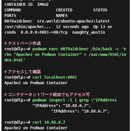
CONTAINER ID  IMAGE                            
COMMAND               CREATED         STATUS         
PORTS                 NAMES

0078a1dcbeec  srv.world/ubuntu-apache2:latest  
/usr/sbin/apachec...  12 seconds ago  Up 13 se
conds  0.0.0.0:8081->80/tcp  naughty_austin

# テストページ作成
root@dlp:~#
podman exec 0078a1dcbeec /bin/bash -c 'e
cho "Apache2 on Podman Container" > /var/www/html/in
dex.html'
# アクセスして確認
root@dlp:~#
curl localhost:8081
Apache2 on Podman Container
# コンテナーネットワーク経由でもアクセス可
root@dlp:~#
podman inspect -l | grep \"IPAddress
            "IPAddress": "10.88.0.7",

                    "IPAddress": "10.88.0.7",

root@dlp:~#
curl 10.88.0.7
Apache2 on Podman Container