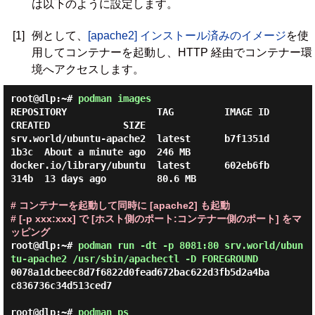
は以下のように設定します。
[1]
例として、
[apache2] インストール済みのイメージ
を使
用してコンテナーを起動し、HTTP 経由でコンテナー環
境へアクセスします。
root@dlp:~#
podman images
REPOSITORY                TAG         IMAGE ID      
CREATED             SIZE

srv.world/ubuntu-apache2  latest      b7f1351d
1b3c  About a minute ago  246 MB

docker.io/library/ubuntu  latest      602eb6fb
314b  13 days ago         80.6 MB

# コンテナーを起動して同時に [apache2] も起動
# [-p xxx:xxx] で [ホスト側のポート:コンテナー側のポート] をマ
ッピング
root@dlp:~#
podman run -dt -p 8081:80 srv.world/ubun
tu-apache2 /usr/sbin/apachectl -D FOREGROUND
0078a1dcbeec8d7f6822d0fead672bac622d3fb5d2a4ba
c836736c34d513ced7

root@dlp:~#
podman ps