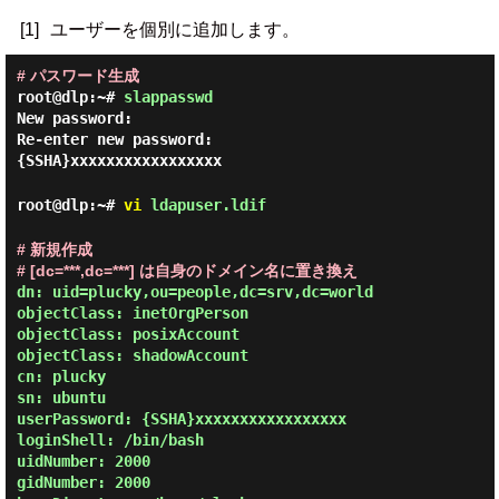
[1]
ユーザーを個別に追加します。
# パスワード生成
root@dlp:~#
slappasswd
New password:
Re-enter new password:
{SSHA}xxxxxxxxxxxxxxxxx
root@dlp:~#
vi
ldapuser.ldif
# 新規作成
# [dc=***,dc=***] は自身のドメイン名に置き換え
dn: uid=plucky,ou=people,dc=srv,dc=world

objectClass: inetOrgPerson

objectClass: posixAccount

objectClass: shadowAccount

cn: plucky

sn: ubuntu

userPassword: {SSHA}xxxxxxxxxxxxxxxxx

loginShell: /bin/bash

uidNumber: 2000

gidNumber: 2000
