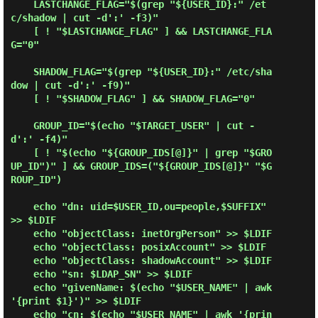
    LASTCHANGE_FLAG="$(grep "${USER_ID}:" /et
c/shadow | cut -d':' -f3)"

    [ ! "$LASTCHANGE_FLAG" ] && LASTCHANGE_FLA
G="0"

    SHADOW_FLAG="$(grep "${USER_ID}:" /etc/sha
dow | cut -d':' -f9)"

    [ ! "$SHADOW_FLAG" ] && SHADOW_FLAG="0"

    GROUP_ID="$(echo "$TARGET_USER" | cut -
d':' -f4)"

    [ ! "$(echo "${GROUP_IDS[@]}" | grep "$GRO
UP_ID")" ] && GROUP_IDS=("${GROUP_IDS[@]}" "$G
ROUP_ID")

    echo "dn: uid=$USER_ID,ou=people,$SUFFIX" 
>> $LDIF

    echo "objectClass: inetOrgPerson" >> $LDIF

    echo "objectClass: posixAccount" >> $LDIF

    echo "objectClass: shadowAccount" >> $LDIF

    echo "sn: $LDAP_SN" >> $LDIF

    echo "givenName: $(echo "$USER_NAME" | awk 
'{print $1}')" >> $LDIF

    echo "cn: $(echo "$USER_NAME" | awk '{prin