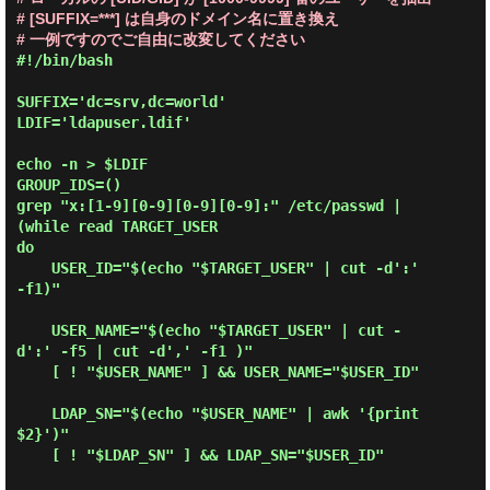
# [SUFFIX=***] は自身のドメイン名に置き換え
# 一例ですのでご自由に改変してください
#!/bin/bash

SUFFIX='dc=srv,dc=world'

LDIF='ldapuser.ldif'

echo -n > $LDIF

GROUP_IDS=()

grep "x:[1-9][0-9][0-9][0-9]:" /etc/passwd | 
(while read TARGET_USER

do

    USER_ID="$(echo "$TARGET_USER" | cut -d':' 
-f1)"

    USER_NAME="$(echo "$TARGET_USER" | cut -
d':' -f5 | cut -d',' -f1 )"

    [ ! "$USER_NAME" ] && USER_NAME="$USER_ID"

    LDAP_SN="$(echo "$USER_NAME" | awk '{print 
$2}')"

    [ ! "$LDAP_SN" ] && LDAP_SN="$USER_ID"
