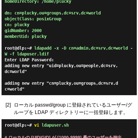
homeDirectory: /home/plucky

dn: cn=plucky,ou=groups,dc=srv,dc=world

objectClass: posixGroup

cn: plucky

gidNumber: 2000

memberUid: plucky

root@dlp:~#
ldapadd -x -D cn=admin,dc=srv,dc=world -
W -f ldapuser.ldif
Enter LDAP Password:
adding new entry "uid=plucky,ou=people,dc=srv,
dc=world"

adding new entry "cn=plucky,ou=groups,dc=srv,d
[2]
ローカル passwd/group に登録されているユーザー/グ
ループを LDAP ディレクトリーに一括登録します。
root@dlp:~#
vi
ldapuser.sh
# ローカルの [UID/GID] が [1000-9999] 番のユーザーを抽出