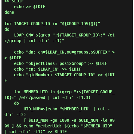
>> $LDIF

    echo >> $LDIF

done

for TARGET_GROUP_ID in "${GROUP_IDS[@]}"

do

    LDAP_CN="$(grep ":${TARGET_GROUP_ID}:" /et
c/group | cut -d':' -f1)"

    echo "dn: cn=$LDAP_CN,ou=groups,$SUFFIX" >
> $LDIF

    echo "objectClass: posixGroup" >> $LDIF

    echo "cn: $LDAP_CN" >> $LDIF

    echo "gidNumber: $TARGET_GROUP_ID" >> $LDI
F

    for MEMBER_UID in $(grep ":${TARGET_GROUP_
ID}:" /etc/passwd | cut -d':' -f1,3)

    do

        UID_NUM=$(echo "$MEMBER_UID" | cut -
d':' -f2)

        [ $UID_NUM -ge 1000 -a $UID_NUM -le 99
99 ] && echo "memberUid: $(echo "$MEMBER_UID" 
| cut -d':' -f1)" >> $LDIF
