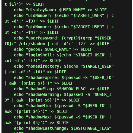
t $1}')" >> $LDIF

    echo "displayName: $USER_NAME" >> $LDIF

    echo "uidNumber: $(echo "$TARGET_USER" | c
ut -d':' -f3)" >> $LDIF

    echo "gidNumber: $(echo "$TARGET_USER" | c
ut -d':' -f4)" >> $LDIF

    echo "userPassword: {crypt}$(grep "${USER_
ID}:" /etc/shadow | cut -d':' -f2)" >> $LDIF

    echo "gecos: $USER_NAME" >> $LDIF

    echo "loginShell: $(echo "$TARGET_USER" | 
cut -d':' -f7)" >> $LDIF

    echo "homeDirectory: $(echo "$TARGET_USER" 
| cut -d':' -f6)" >> $LDIF

    echo "shadowExpire: $(passwd -S "$USER_ID" 
| awk '{print $7}')" >> $LDIF

    echo "shadowFlag: $SHADOW_FLAG" >> $LDIF

    echo "shadowWarning: $(passwd -S "$USER_I
D" | awk '{print $6}')" >> $LDIF

    echo "shadowMin: $(passwd -S "$USER_ID" | 
awk '{print $4}')" >> $LDIF

    echo "shadowMax: $(passwd -S "$USER_ID" | 
awk '{print $5}')" >> $LDIF

    echo "shadowLastChange: $LASTCHANGE_FLAG" 