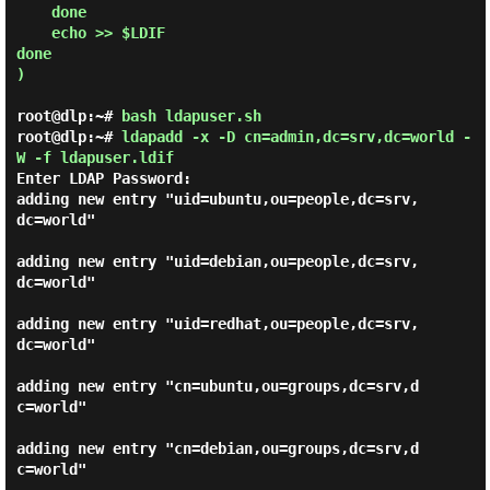
    done

    echo >> $LDIF

done

)

root@dlp:~#
bash ldapuser.sh
root@dlp:~#
ldapadd -x -D cn=admin,dc=srv,dc=world -
W -f ldapuser.ldif
Enter LDAP Password:
adding new entry "uid=ubuntu,ou=people,dc=srv,
dc=world"

adding new entry "uid=debian,ou=people,dc=srv,
dc=world"

adding new entry "uid=redhat,ou=people,dc=srv,
dc=world"

adding new entry "cn=ubuntu,ou=groups,dc=srv,d
c=world"

adding new entry "cn=debian,ou=groups,dc=srv,d
c=world"
