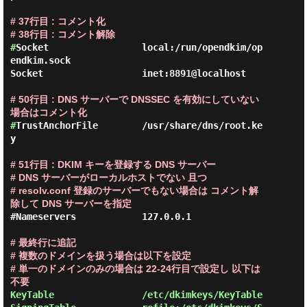
# 37行目 : コメント化

# 38行目 : コメント解除
#
Socket                 local:/run/opendkim/op
endkim.sock

Socket                  inet:8891@localhost

# 50行目 : DNS サーバーで DNSSEC を有効にしていない
場合はコメント化
#
TrustAnchorFile        /usr/share/dns/root.ke
y

# 51行目 : DKIM キーを登録する DNS サーバー

# DNS サーバーがローカルホストでない 且つ

# resolv.conf 登録のサーバーでもない場合は コメント解
除して DNS サーバーを指定
#Nameservers            127.0.0.1

# 最終行に追記

# 複数のドメインを扱う場合は以下を設定

# 単一のドメインのみの場合は 22-24行目で設定し 以下は
不要
KeyTable                /etc/dkimkeys/KeyTable
