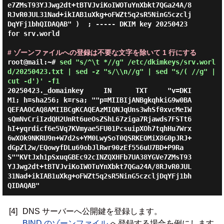
e7ZMsT93YJJwg2dt+tBTVJviKoIWOTuYnXbkt7QGa24A/8
RJvR0JUL31Nad+ikIAB1uXkg+oFWZt5q2sR5NinG5czclj
DqYFj1bhQIDAQAB" )  ; ----- DKIM key 20250423 
for srv.world

# ゾーンファイルへの登録は不要な文字を除いて 1 行にする
root@mail:~#
sed "s/^\t *//g" /etc/dkimkeys/srv.worl
d/20250423.txt | sed -z "s/\\n//g" | sed "s/( //g" |
cut -d')' -f1
20250423._domainkey     IN      TXT     "v=DKI
M1; h=sha256; k=rsa; ""p=MIIBIjANBgkqhkiG9w0BA
QEFAAOCAQ8AMIIBCgKCAQEAzMIQNJqUns3whSf0xvcMeIW
sQmNvCriIzdQH2UnRt6ueOsZShL67ziga7Rjawds7FSTt6
hI+yqrdicf6e5Vq7KVmyae5FU01PcsuipXOh7tqhHu7Wrx
6wXOk9NKRU9n+W7d2s+YM0LwySoT0QSRKEOMiX8G0pJRJ+
dGpZl2w/EQowyfDLu69obJlRwr90zEf556uU7BD+P9Ra
S""KVtJxh1pSxuqGBEc92cINZQXHFb7UA38YGVe7ZMsT93
YJJwg2dt+tBTVJviKoIWOTuYnXbkt7QGa24A/8RJvR0JUL
31Nad+ikIAB1uXkg+oFWZt5q2sR5NinG5czcljDqYFj1bh
[4]
DNS サーバーへ公開鍵を登録します。
BIND のゾーンファイル
へ登録する場合を例にします。