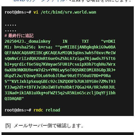
root@dns:~#
vi
/etc/bind/srv.world.wan
.....

# 最終行に追記
20250423._domainkey     IN      TXT     "v=DKI
M1; h=sha256; k=rsa; ""p=MIIBIjANBgkqhkiG9w0BA
QEFAAOCAQ8AMIIBCgKCAQEAzMIQNJqUns3whSf0xvcMeIW
sQmNvCriIzdQH2UnRt6ueOsZShL67ziga7Rjawds7FSTt6
hI+yqrdicf6e5Vq7KVmyae5FU01PcsuipXOh7tqhHu7Wrx
6wXOk9NKRU9n+W7d2s+YM0LwySoT0QSRKEOMiX8G0pJRJ+
dGpZl2w/EQowyfDLu69obJlRwr90zEf556uU7BD+P9Ra
S""KVtJxh1pSxuqGBEc92cINZQXHFb7UA38YGVe7ZMsT93
YJJwg2dt+tBTVJviKoIWOTuYnXbkt7QGa24A/8RJvR0JUL
31Nad+ikIAB1uXkg+oFWZt5q2sR5NinG5czcljDqYFj1bh
QIDAQAB"
root@dns:~#
rndc
reload
[5]
メールサーバー側で確認します。