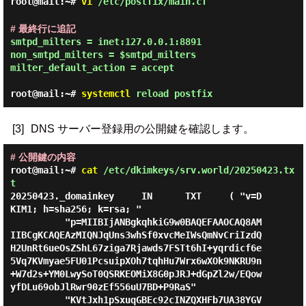
root@mail:~#
vi
/etc/postfix/main.cf
# 最終行に追記
smtpd_milters = inet:127.0.0.1:8891

non_smtpd_milters = $smtpd_milters

milter_default_action = accept
root@mail:~#
systemctl
reload postfix
[3]
DNS サーバー登録用の公開鍵を確認します。
# 公開鍵の内容
root@mail:~#
cat
/etc/dkimkeys/srv.world/20250423.tx
t
20250423._domainkey     IN      TXT     ( "v=D
KIM1; h=sha256; k=rsa; "

          "p=MIIBIjANBgkqhkiG9w0BAQEFAAOCAQ8AM
IIBCgKCAQEAzMIQNJqUns3whSf0xvcMeIWsQmNvCriIzdQ
H2UnRt6ueOsZShL67ziga7Rjawds7FSTt6hI+yqrdicf6e
5Vq7KVmyae5FU01PcsuipXOh7tqhHu7Wrx6wXOk9NKRU9n
+W7d2s+YM0LwySoT0QSRKEOMiX8G0pJRJ+dGpZl2w/EQow
yfDLu69obJlRwr90zEf556uU7BD+P9RaS"

          "KVtJxh1pSxuqGBEc92cINZQXHFb7UA38YGV