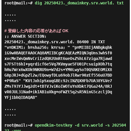
root@mail:~#
dig 20250423._domainkey.srv.world. txt
.....

.....

# 登録した内容の応答があれば OK
;; ANSWER SECTION:

20250423._domainkey.srv.world. 86400 IN TXT     
"v=DKIM1; h=sha256; k=rsa; " "p=MIIBIjANBgkqhk
iG9w0BAQEFAAOCAQ8AMIIBCgKCAQEAzMIQNJqUns3whSf0
xvcMeIWsQmNvCriIzdQH2UnRt6ueOsZShL67ziga7Rjawd
s7FSTt6hI+yqrdicf6e5Vq7KVmyae5FU01PcsuipXOh7tq
hHu7Wrx6wXOk9NKRU9n+W7d2s+YM0LwySoT0QSRKEOMiX8
G0pJRJ+dGpZl2w/EQowyfDLu69obJlRwr90zEf556uU7BD
+P9RaS" "KVtJxh1pSxuqGBEc92cINZQXHFb7UA38YGVe7
ZMsT93YJJwg2dt+tBTVJviKoIWOTuYnXbkt7QGa24A/8RJ
vR0JUL31Nad+ikIAB1uXkg+oFWZt5q2sR5NinG5czcljDq
YFj1bhQIDAQAB"

.....

.....

root@mail:~#
opendkim-testkey -d srv.world -s 202504
23 -vvv