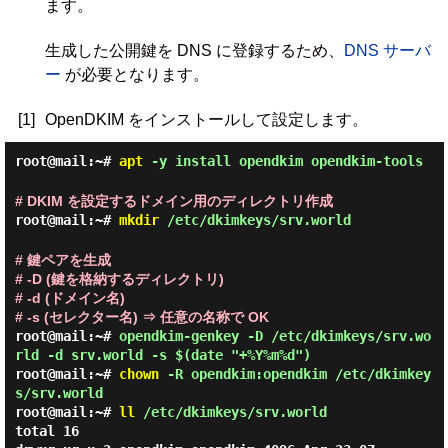
ます。
生成した公開鍵を DNS に登録するため、
DNS サーバ
ー
が必要となります。
[1]
OpenDKIM をインストールして設定します。
root@mail:~#
apt
-y install opendkim opendkim-tools
# DKIM を設定するドメイン用のディレクトリ作成
root@mail:~#
mkdir
/etc/dkimkeys/srv.world
# 鍵ペアを生成
# -D (鍵を格納するディレクトリ)
# -d (ドメイン名)
# -s (セレクター名) ⇒ 任意の名称で OK
root@mail:~#
opendkim-genkey -D /etc/dkimkeys/srv.wo
rld -d srv.world -s $(date "+%Y%m%d")
root@mail:~#
chown
-R opendkim:opendkim /etc/dkimkey
s/srv.world
root@mail:~#
ll
/etc/dkimkeys/srv.world
total 16
