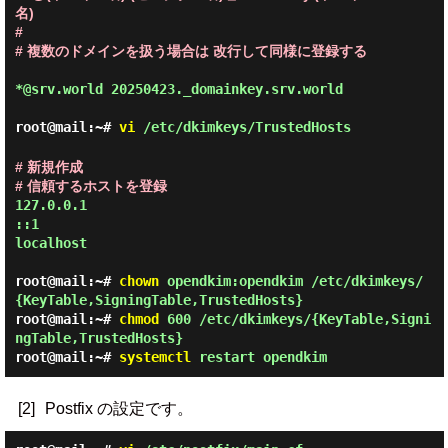
名)

#

# 複数のドメインを扱う場合は 改行して同様に登録する
*@srv.world 20250423._domainkey.srv.world
root@mail:~#
vi
/etc/dkimkeys/TrustedHosts
# 新規作成

# 信頼するホストを登録
127.0.0.1

::1

localhost
root@mail:~#
chown
opendkim:opendkim /etc/dkimkeys/
{KeyTable,SigningTable,TrustedHosts}
root@mail:~#
chmod
600 /etc/dkimkeys/{KeyTable,Signi
ngTable,TrustedHosts}
root@mail:~#
systemctl
restart opendkim
[2]
Postfix の設定です。