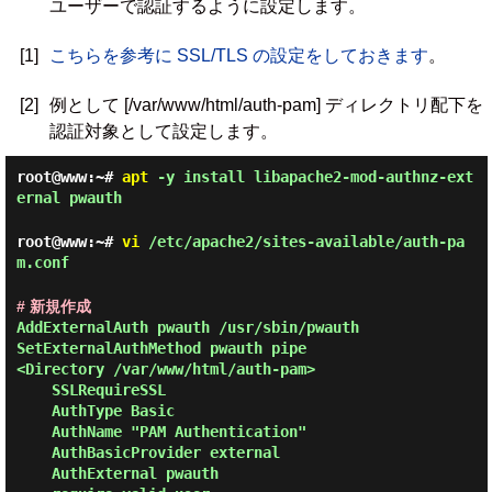
ユーザーで認証するように設定します。
[1]
こちらを参考に SSL/TLS の設定をしておきます
。
[2]
例として [/var/www/html/auth-pam] ディレクトリ配下を
認証対象として設定します。
root@www:~#
apt
-y install libapache2-mod-authnz-ext
ernal pwauth
root@www:~#
vi
/etc/apache2/sites-available/auth-pa
m.conf
# 新規作成
AddExternalAuth pwauth /usr/sbin/pwauth

SetExternalAuthMethod pwauth pipe

<Directory /var/www/html/auth-pam>

    SSLRequireSSL

    AuthType Basic

    AuthName "PAM Authentication"

    AuthBasicProvider external

    AuthExternal pwauth
