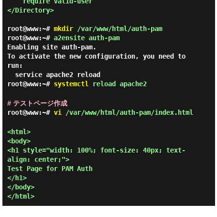
    require valid-user

</Directory>

root@www:~#
mkdir
/var/www/html/auth-pam
root@www:~#
a2ensite auth-pam
Enabling site auth-pam.

To activate the new configuration, you need to 
run:

root@www:~#
systemctl
reload apache2
# テストページ作成
root@www:~#
vi
/var/www/html/auth-pam/index.html
<html>

<body>

<h1 style="width: 100%; font-size: 40px; text-
align: center;">

Test Page for PAM Auth

</h1>

</body>
