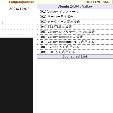
Lang/Japanese
1857 / 129109663
Ubuntu 24.04 : Valkey
2024/12/05
(01) Valkey インストール
(02) サーバー基本操作
す。
(03) データベース基本操作
(04) SSL/TLS の設定
(05) Valkey レプリケーションの設定
(06) Valkey Sentinel の設定
(07) Valkey Benchmark を利用する
(08) Python から利用する
(09) PHP から利用する
Sponsored Link