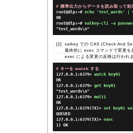
# 標準出力からデータを読み取って処
root@dlp:~# 
echo 'test_words' | 
OK

root@dlp:~# 
valkey-cli -a passwo
[2]
valkey での CAS (Check A
最終的に exec コマンドで変更を
exec による変更の反映は行われ
# キーを watch する
127.0.0.1:6379> 
watch key01 
OK

127.0.0.1:6379> 
get key01 
"test_words\n"

127.0.0.1:6379> 
multi 
OK

127.0.0.1:6379(TX)> 
set key01 va
QUEUED

127.0.0.1:6379(TX)> 
exec 