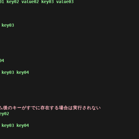
01 key02 value02 key03 value03 
 key03 
04 
 key03 key04 
ーム後のキーがすでに存在する場合は実行されない
ey02 
 key03 key04 