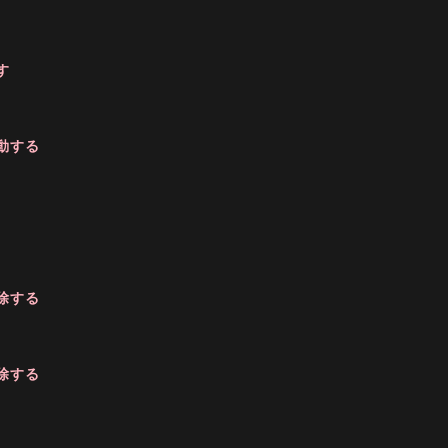
す
動する
除する
除する