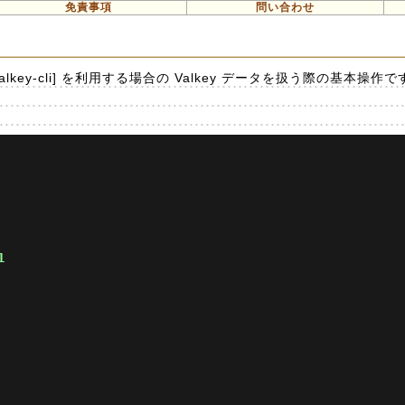
免責事項
問い合わせ
key-cli] を利用する場合の Valkey データを扱う際の基本操作で
1 