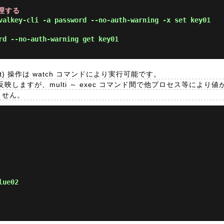
理する
valkey-cli -a password --no-auth-warning -x set key01 
rd --no-auth-warning get key01 
nd Set) 操作は watch コマンドにより実行可能です。
反映しますが、multi ～ exec コマンド間で他プロセス等により
ません。
lue02 