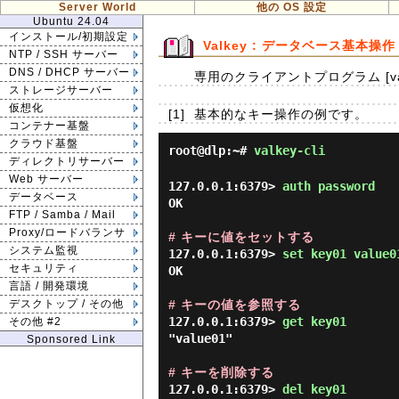
Server World
他の OS 設定
Ubuntu 24.04
インストール/初期設定
Valkey : データベース基本操作
NTP / SSH サーバー
DNS / DHCP サーバー
専用のクライアントプログラム [val
ストレージサーバー
仮想化
[1]
基本的なキー操作の例です。
コンテナー基盤
クラウド基盤
root@dlp:~#
valkey-cli
ディレクトリサーバー
Web サーバー
127.0.0.1:6379> 
auth password 
データベース
OK

FTP / Samba / Mail
Proxy/ロードバランサ
# キーに値をセットする
システム監視
127.0.0.1:6379> 
set key01 value0
セキュリティ
OK

言語 / 開発環境
# キーの値を参照する
デスクトップ / その他
127.0.0.1:6379> 
get key01 
その他 #2
"value01"

Sponsored Link
# キーを削除する
127.0.0.1:6379> 
del key01 