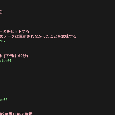
)
ータをセットする

たためデータは更新されなかったことを意味する
e02 
(下例は 60秒)
alue01 
ue02 
開始位置] [終了位置]