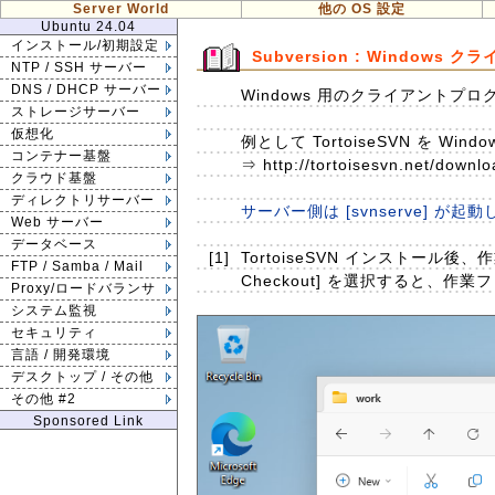
Server World
他の OS 設定
Ubuntu 24.04
インストール/初期設定
Subversion : Windows ク
NTP / SSH サーバー
DNS / DHCP サーバー
Windows 用のクライアントプ
ストレージサーバー
仮想化
例として TortoiseSVN を W
コンテナー基盤
⇒ http://tortoisesvn.net/downlo
クラウド基盤
ディレクトリサーバー
サーバー側は [svnserve] 
Web サーバー
データベース
[1]
TortoiseSVN インストー
FTP / Samba / Mail
Checkout] を選択すると、
Proxy/ロードバランサ
システム監視
セキュリティ
言語 / 開発環境
デスクトップ / その他
その他 #2
Sponsored Link