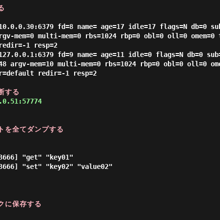
る
10.0.0.30:6379 fd=8 name= age=17 idle=17 flags=N db=0 su
rgv-mem=0 multi-mem=0 rbs=1024 rbp=0 obl=0 oll=0 omem=0 
edir=-1 resp=2

127.0.0.1:6379 fd=9 name= age=11 idle=0 flags=N db=0 sub
48 argv-mem=10 multi-mem=0 rbs=1024 rbp=0 obl=0 oll=0 om
r=default redir=-1 resp=2

断する
.0.51:57774 
ストを全てダンプする
666] "get" "key01"

3666] "set" "key02" "value02"

クに保存する