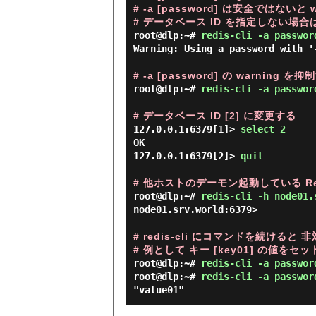
# -a [password] は安全ではないと 
# データベース ID を指定しない場合は 
root@dlp:~# 
redis-cli -a passwor
Warning: Using a password with '
# -a [password] の warning を抑
root@dlp:~# 
redis-cli -a passwor
# データベース ID [2] に変更する
127.0.0.1:6379[1]> 
select 2 
OK

127.0.0.1:6379[2]> 
quit 
# 他ホストのデーモン起動している Redi
root@dlp:~# 
redis-cli -h node01.
node01.srv.world:6379>

# redis-cli にコマンドを続けると
# 例として キー [key01] の値をセッ
root@dlp:~# 
redis-cli -a passwor
root@dlp:~# 
redis-cli -a passwor