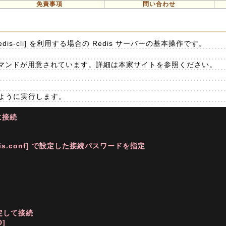
免責事項
問い合わせ
is-cli] を利用する場合の Redis サーバーの基本操作です。
マンドが用意されています。詳細は本家サイトを参照ください。
のように実行します。
に接続
redis.conf] で設定した接続パスワードを指定
定して接続

]
