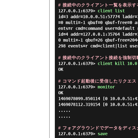
# 接続中のクライアント一覧を表示す
127.0.0.1:6379> 
client list 
id=3 addr=10.0.0.51:57774 laddr=
=0 multi=-1 qbuf=0 qbuf-free=0 a
ents=r cmd=command user=default r
id=4 addr=127.0.0.1:35764 laddr=
0 multi=-1 qbuf=26 qbuf-free=204
298 events=r cmd=client|list use
# 接続中のクライアント接続を強制切
127.0.0.1:6379> 
client kill 10.0
OK

# コマンド起動後に受信したリクエ
127.0.0.1:6379> 
monitor 
OK

1469078099.850114 [0 10.0.0.51:43
1469078112.319154 [0 10.0.0.51:4
.....

.....

# フォアグラウンドでデータをディス
127.0.0.1:6379> 
save 