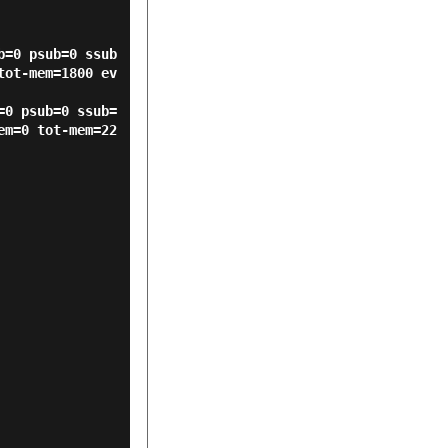
b=0 psub=0 ssub
tot-mem=1800 ev
=0 psub=0 ssub=
em=0 tot-mem=22