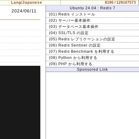
Lang/Japanese
8190 / 129107573
Ubuntu 24.04 : Redis 7
2024/06/11
(01) Redis インストール
(02) サーバー基本操作
(03) データベース基本操作
(04) SSL/TLS の設定
(05) Redis レプリケーションの設定
(06) Redis Sentinel の設定
(07) Redis Benchmark を利用する
(08) Python から利用する
(09) PHP から利用する
Sponsored Link