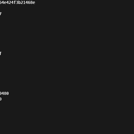
4e424f3b21468e





480


