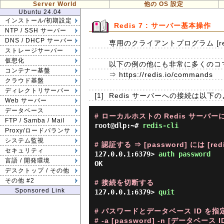
Server World
他の OS 設定
Ubuntu 24.04
インストール/初期設定
Redis 7 : サーバー基本操作
NTP / SSH サーバー
DNS / DHCP サーバー
専用のクライアントプログラム [red
ストレージサーバー
仮想化
以下の例の他にも非常に多くのコ
コンテナー基盤
⇒ https://redis.io/commands
クラウド基盤
ディレクトリサーバー
[1]
Redis サーバーへの接続は以下
Web サーバー
データベース
# ローカルホストの Redis サーバー
FTP / Samba / Mail
root@dlp:~#
redis-cli
Proxy/ロードバランサ
システム監視
# 認証する ⇒ [password] には [
セキュリティ
127.0.0.1:6379> 
auth password 
言語 / 開発環境
OK

デスクトップ / その他
その他 #2
# 接続を切断する
Sponsored Link
127.0.0.1:6379> 
quit 
# パスワードとデータベース ID を指
# -a [password] -n [データベース ID