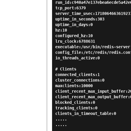
run_id:c940a47e137ebea6ecde5a42e6
tcp_port:6379

server_time_usec:1718064663619237
uptime_in_seconds:303

uptime_in_days:0

hz:10

configured_hz:10

lru_clock:6788631

executable:/usr/bin/redis-server

config_file:/etc/redis/redis.conf
io_threads_active:0

# Clients

connected_clients:1

cluster_connections:0

maxclients:10000

client_recent_max_input_buffer:20
client_recent_max_output_buffer:0
blocked_clients:0

tracking_clients:0

clients_in_timeout_table:0

.....

.....
