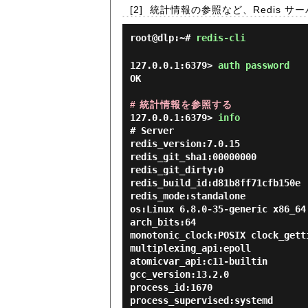
[2]
統計情報の参照など、Redis 
root@dlp:~#
redis-cli
127.0.0.1:6379> 
auth password 
OK

# 統計情報を参照する
127.0.0.1:6379> 
info 
# Server

redis_version:7.0.15

redis_git_sha1:00000000

redis_git_dirty:0

redis_build_id:d81b8ff71cfb150e

redis_mode:standalone

os:Linux 6.8.0-35-generic x86_64

arch_bits:64

monotonic_clock:POSIX clock_getti
multiplexing_api:epoll

atomicvar_api:c11-builtin

gcc_version:13.2.0

process_id:1670

process_supervised:systemd
