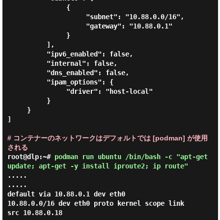
               {

                    "subnet": "10.88.0.0/16",

                    "gateway": "10.88.0.1"

               }

          ],

          "ipv6_enabled": false,

          "internal": false,

          "dns_enabled": false,

          "ipam_options": {

               "driver": "host-local"

          }

     }

]

# コンテナーのネットワークはデフォルトでは [podman] が使用
される
root@dlp:~#
podman run ubuntu /bin/bash -c "apt-get
update; apt-get -y install iproute2; ip route"
.....

.....

default via 10.88.0.1 dev eth0

10.88.0.0/16 dev eth0 proto kernel scope link 
src 10.88.0.18
