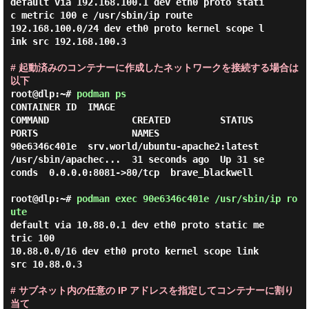
default via 192.168.100.1 dev eth0 proto stati
c metric 100 e /usr/sbin/ip route

192.168.100.0/24 dev eth0 proto kernel scope l
ink src 192.168.100.3

# 起動済みのコンテナーに作成したネットワークを接続する場合は
以下
root@dlp:~#
podman ps
CONTAINER ID  IMAGE                            
COMMAND               CREATED         STATUS         
PORTS                 NAMES

90e6346c401e  srv.world/ubuntu-apache2:latest  
/usr/sbin/apachec...  31 seconds ago  Up 31 se
conds  0.0.0.0:8081->80/tcp  brave_blackwell

root@dlp:~#
podman exec 90e6346c401e /usr/sbin/ip ro
ute
default via 10.88.0.1 dev eth0 proto static me
tric 100

10.88.0.0/16 dev eth0 proto kernel scope link 
src 10.88.0.3

# サブネット内の任意の IP アドレスを指定してコンテナーに割り
当て