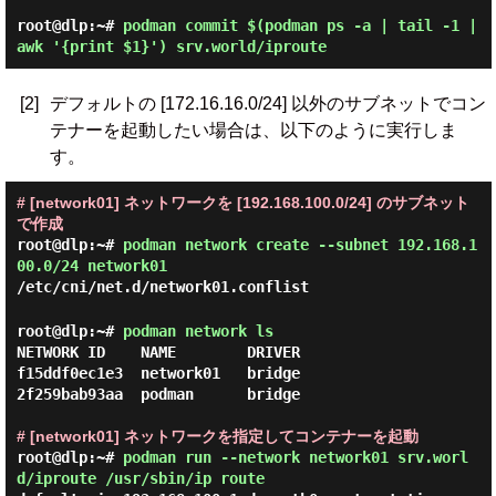
root@dlp:~#
podman commit $(podman ps -a | tail -1 |
awk '{print $1}') srv.world/iproute
[2]
デフォルトの [172.16.16.0/24] 以外のサブネットでコン
テナーを起動したい場合は、以下のように実行しま
す。
# [network01] ネットワークを [192.168.100.0/24] のサブネット
で作成
root@dlp:~#
podman network create --subnet 192.168.1
00.0/24 network01
/etc/cni/net.d/network01.conflist
root@dlp:~#
podman network ls
NETWORK ID    NAME        DRIVER

f15ddf0ec1e3  network01   bridge

2f259bab93aa  podman      bridge

# [network01] ネットワークを指定してコンテナーを起動
root@dlp:~#
podman run --network network01 srv.worl
d/iproute /usr/sbin/ip route