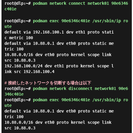
root@dlp:~#
podman network connect network01 90e6346
c401e
root@dlp:~#
podman exec 90e6346c401e /usr/sbin/ip ro
ute
default via 192.168.100.1 dev eth1 proto stati
c metric 100

default via 10.88.0.1 dev eth0 proto static me
tric 100

10.88.0.0/16 dev eth0 proto kernel scope link 
src 10.88.0.3

192.168.100.0/24 dev eth1 proto kernel scope l
ink src 192.168.100.4

# 接続したネットワークを切断する場合は以下
root@dlp:~#
podman network disconnect network01 90e6
346c401e
root@dlp:~#
podman exec 90e6346c401e /usr/sbin/ip ro
ute
default via 10.88.0.1 dev eth0 proto static me
tric 100

10.88.0.0/16 dev eth0 proto kernel scope link 