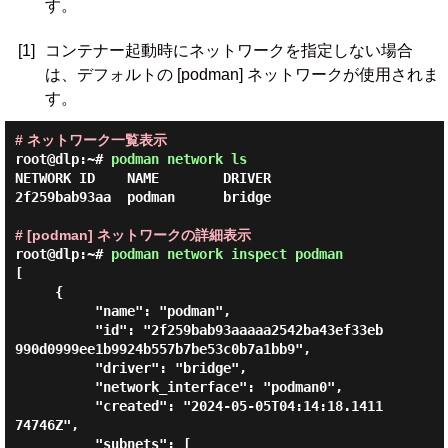
す。
[1]
コンテナー起動時にネットワークを指定しない場合
は、デフォルトの [podman] ネットワークが使用されま
す。
# ネットワーク一覧表示
root@dlp:~#
podman network ls
NETWORK ID    NAME        DRIVER

2f259bab93aa  podman      bridge

# [podman] ネットワークの詳細表示
root@dlp:~#
podman network inspect podman
[

     {

          "name": "podman",

          "id": "2f259bab93aaaaa2542ba43ef33eb
990d0999ee1b9924b557b7be53c0b7a1bb9",

          "driver": "bridge",

          "network_interface": "podman0",

          "created": "2024-05-05T04:14:18.1411
74746Z",

          "subnets": [
