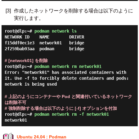
[3]
作成したネットワークを削除する場合は以下のように
実行します。
root@dlp:~#
podman network ls
NETWORK ID    NAME        DRIVER

f15ddf0ec1e3  network01   bridge

2f259bab93aa  podman      bridge

# [network01] を削除
root@dlp:~#
podman network rm network01
Error: "network01" has associated containers with
it. Use -f to forcibly delete containers and pods:
network is being used
# 上記のようにコンテナーや Pod と関連付いているネットワーク
は削除不可
# 強制削除する場合は以下のように [-f] オプションを付加
root@dlp:~#
podman network rm -f network01
network01
Ubuntu 24.04 : Podman