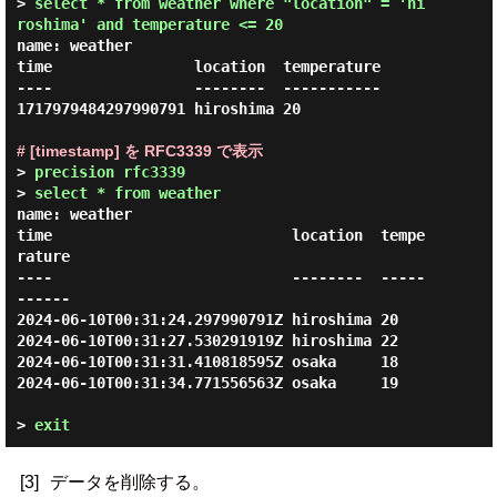
> 
select * from weather where "location" = 'hi
roshima' and temperature <= 20
name: weather

time                location  temperature

----                --------  -----------

1717979484297990791 hiroshima 20

# [timestamp] を RFC3339 で表示
> 
precision rfc3339
> 
select * from weather
name: weather

time                           location  tempe
rature

----                           --------  -----
------

2024-06-10T00:31:24.297990791Z hiroshima 20

2024-06-10T00:31:27.530291919Z hiroshima 22

2024-06-10T00:31:31.410818595Z osaka     18

2024-06-10T00:31:34.771556563Z osaka     19

> 
exit
[3]
データを削除する。