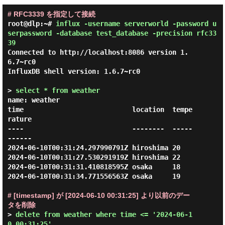
# RFC3339 を指定して接続
root@dlp:~#
influx -username serverworld -password u
serpassword -database test_database -precision rfc33
39
Connected to http://localhost:8086 version 1.
6.7~rc0

InfluxDB shell version: 1.6.7~rc0

> 
select * from weather
name: weather

time                           location  tempe
rature

----                           --------  -----
------

2024-06-10T00:31:24.297990791Z hiroshima 20

2024-06-10T00:31:27.530291919Z hiroshima 22

2024-06-10T00:31:31.410818595Z osaka     18

2024-06-10T00:31:34.771556563Z osaka     19

# [timestamp] が [2024-06-10 00:31:25] より以前のデー
タを削除
> 
delete from weather where time <= '2024-06-1
0 00:31:25'