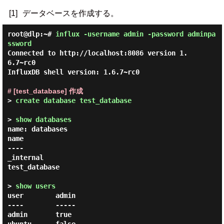
[1]
データベースを作成する。
root@dlp:~#
influx -username admin -password adminpa
ssword
Connected to http://localhost:8086 version 1.
6.7~rc0

InfluxDB shell version: 1.6.7~rc0

# [test_database] 作成
> 
create database test_database 
> 
show databases 
name: databases

name

----

_internal

test_database

> 
show users 
user        admin

----        -----

admin       true
