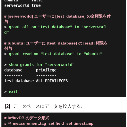
ubuntu      false

serverworld true

# [serverworld] ユーザーに [test_database] の全権限を付
与
> 
grant all on "test_database" to "serverworl
d" 
# [ubuntu] ユーザーに [test_database] の [read] 権限を
付与
> 
grant read on "test_database" to "ubuntu" 
> 
show grants for "serverworld" 
database      privilege

--------      ---------

test_database ALL PRIVILEGES

> 
exit
[2]
データベースにデータを投入する。
# InfluxDB のデータ形式

# ⇒ measurement,tag_set field_set timestamp
