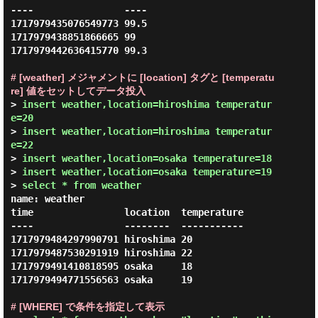
----                ----

1717979435076549773 99.5

1717979438851866665 99

1717979442636415770 99.3

# [weather] メジャメントに [location] タグと [temperatu
re] 値をセットしてデータ投入
> 
insert weather,location=hiroshima temperatur
e=20
> 
insert weather,location=hiroshima temperatur
e=22
> 
insert weather,location=osaka temperature=18
> 
insert weather,location=osaka temperature=19
> 
select * from weather
name: weather

time                location  temperature

----                --------  -----------

1717979484297990791 hiroshima 20

1717979487530291919 hiroshima 22

1717979491410818595 osaka     18

1717979494771556563 osaka     19

# [WHERE] で条件を指定して表示