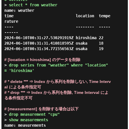
> 
select * from weather
name: weather

time                           location  tempe
rature

----                           --------  -----
------

2024-06-10T00:31:27.530291919Z hiroshima 22

2024-06-10T00:31:31.410818595Z osaka     18

2024-06-10T00:31:34.771556563Z osaka     19

# [location = hiroshima] のデータを削除
> 
drop series from "weather" where "location" 
= 'hiroshima'
# * delete *** ⇒ Index から系列を削除しない, Time Interv
al による条件指定可
# * drop *** ⇒ Index から系列を削除, Time Interval によ
る条件指定不可
# [measurement] を削除する場合は以下
> 
drop measurement "cpu"
> 
show measurements
name: measurements
