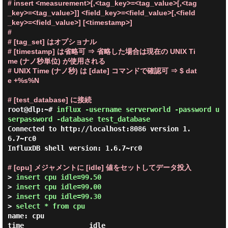
# insert <measurement>[,<tag_key>=<tag_value>[,<tag
_key>=<tag_value>]] <field_key>=<field_value>[,<field
_key>=<field_value>] [<timestamp>]

#

# [tag_set] はオプショナル

# [timestamp] は省略可 ⇒ 省略した場合は現在の UNIX Ti
me (ナノ秒単位) が使用される

# UNIX Time (ナノ秒) は [date] コマンドで確認可 ⇒ $ dat
e +%s%N
# [test_database] に接続
root@dlp:~#
influx -username serverworld -password u
serpassword -database test_database
Connected to http://localhost:8086 version 1.
6.7~rc0

InfluxDB shell version: 1.6.7~rc0

# [cpu] メジャメントに [idle] 値をセットしてデータ投入
> 
insert cpu idle=99.50
> 
insert cpu idle=99.00
> 
insert cpu idle=99.30
> 
select * from cpu
name: cpu

time                idle
