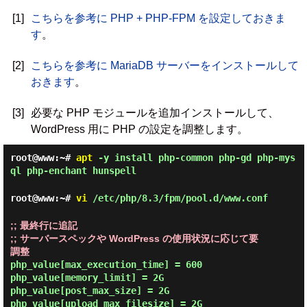
[1]
こちらを参考に PHP + PHP-FPM を設定しておきま
す
。
[2]
こちらを参考に MariaDB サーバーをインストールして
おきます
。
[3]
必要な PHP モジュールを追加インストールして、
WordPress 用に PHP の設定を調整します。
root@www:~#
apt
-y install php-common php-gd php-mys
ql php-enchant hunspell
root@www:~#
vi
/etc/php/8.3/fpm/pool.d/www.conf
;; 最終行に追記

;; サーバースペックや WordPress の使用状況に応じて要
調整
php_value[max_execution_time] = 600

php_value[memory_limit] = 2G

php_value[post_max_size] = 2G

php_value[upload_max_filesize] = 2G
