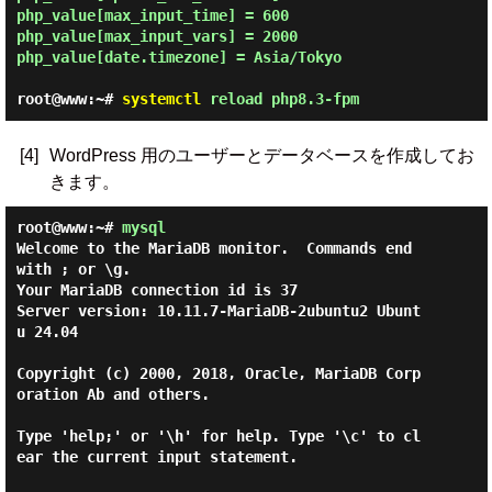
php_value[max_input_time] = 600

php_value[max_input_vars] = 2000

php_value[date.timezone] = Asia/Tokyo

root@www:~#
systemctl
reload php8.3-fpm
[4]
WordPress 用のユーザーとデータベースを作成してお
きます。
root@www:~#
mysql
Welcome to the MariaDB monitor.  Commands end 
with ; or \g.

Your MariaDB connection id is 37

Server version: 10.11.7-MariaDB-2ubuntu2 Ubunt
u 24.04

Copyright (c) 2000, 2018, Oracle, MariaDB Corp
oration Ab and others.

Type 'help;' or '\h' for help. Type '\c' to cl
ear the current input statement.
