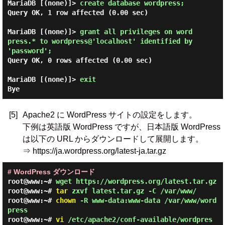
MariaDB [(none)]> 
create database wordpress; 
Query OK, 1 row affected (0.00 sec)

MariaDB [(none)]> 
grant all privileges on word
press.* to wordpress@'localhost' identified by 
'password'; 
Query OK, 0 rows affected (0.00 sec)

MariaDB [(none)]> 
exit 
[5]
Apache2 に WordPress サイトの設定をします。
下例は英語版 WordPress ですが、日本語版 WordPress
は以下の URL からダウンロードして展開します。
⇒ https://ja.wordpress.org/latest-ja.tar.gz
# WordPress ダウンロード
root@www:~#
wget https://wordpress.org/latest.tar.gz
root@www:~#
tar
zxvf latest.tar.gz -C /var/www/
root@www:~#
chown
-R www-data:www-data /var/www/word
press
root@www:~#
vi
/etc/apache2/conf-available/wordpres