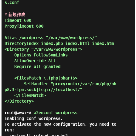
s.conf
# 新規作成
Timeout 600

ProxyTimeout 600

Alias /wordpress "/var/www/wordpress/"

DirectoryIndex index.php index.html index.htm

<Directory "/var/www/wordpress">

    Options FollowSymLinks

    AllowOverride All

    Require all granted

    <FilesMatch \.(php|phar)$>

        SetHandler "proxy:unix:/var/run/php/ph
p8.3-fpm.sock|fcgi://localhost/"

    </FilesMatch>

</Directory>

root@www:~#
a2enconf wordpress
Enabling conf wordpress.

To activate the new configuration, you need to 
run:

  systemctl reload apache2
