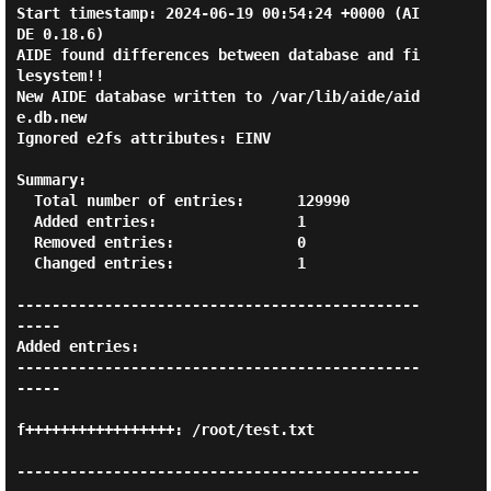
Start timestamp: 2024-06-19 00:54:24 +0000 (AI
DE 0.18.6)

AIDE found differences between database and fi
lesystem!!

New AIDE database written to /var/lib/aide/aid
e.db.new

Ignored e2fs attributes: EINV

Summary:

  Total number of entries:      129990

  Added entries:                1

  Removed entries:              0

  Changed entries:              1

----------------------------------------------
-----

Added entries:

----------------------------------------------
-----

f+++++++++++++++++: /root/test.txt

----------------------------------------------