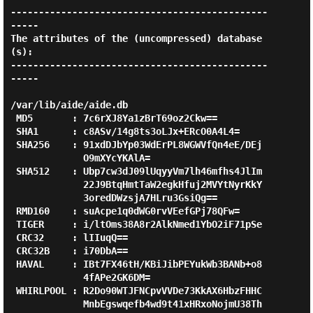
----------------------------------------------
-----

The attributes of the (uncompressed) database
(s):

----------------------------------------------
-----

/var/lib/aide/aide.db

 MD5       : 7c6rXJ8Ya1zBrT69oz2Ckw==

 SHA1      : c8ASv/14g8ts3oLJx+ERcO0A4L4=

 SHA256    : 91xdDJbYp03WdErPL8WGWVfQn4eE/DEj

             O9mXYcYKAlA=

 SHA512    : Ubp7cw3dJ09lUqyyVm7lh46mfhs4JlIm

             22J9BtqHmtTaW2egkHfuj2MVYtNyrKkY

             3oredDWzsjA7HLru3GsiQg==

 RMD160    : suAcpe1q0dWG0rvVEefGPj78QFw=

 TIGER     : i/ltOms38A8r2AlkNmed1YbO2iF71pSe

 CRC32     : lIIuqQ==

 CRC32B    : i70DbA==

 HAVAL     : IBt7FX46tH/KBiJibPEYukWb3BANb+o8

             4fAPe2GK6DM=

 WHIRLPOOL : R2Do90WTJFNCpvVVDe73KkAX6HbzFHHC

             MnbEgswqefb4wd9t41xHRxoNojmU38Th
