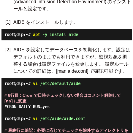
(Advanced Intrusion Detection Environment) のインスト
ールと設定です。
[1]
AIDE をインストールします。
root@dlp:~#
apt
-y install aide
[2]
AIDE を設定してデータベースを初期化します。設定は
デフォルトのままでも利用できますが、監視対象を調
整する場合は設定ファイルを変更します。 設定ルール
についての詳細は、[man aide.conf] で確認可能です。
root@dlp:~#
vi
/etc/default/aide
# 8行目 : Cron で日時チェックしない場合はコメント解除して
[no] に変更
#CRON_DAILY_RUN=yes
root@dlp:~#
vi
/etc/aide/aide.conf
# 最終行に追記 : 必要に応じてチェックを除外するディレクトリを