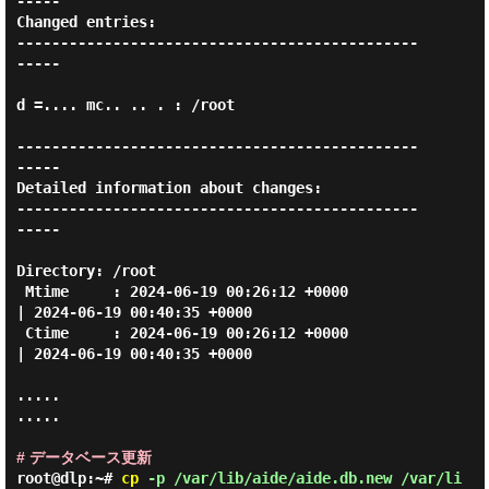
-----

Changed entries:

----------------------------------------------
-----

d =.... mc.. .. . : /root

----------------------------------------------
-----

Detailed information about changes:

----------------------------------------------
-----

Directory: /root

 Mtime     : 2024-06-19 00:26:12 +0000        
| 2024-06-19 00:40:35 +0000

 Ctime     : 2024-06-19 00:26:12 +0000        
| 2024-06-19 00:40:35 +0000

.....

.....

# データベース更新
root@dlp:~#
cp
-p /var/lib/aide/aide.db.new /var/li