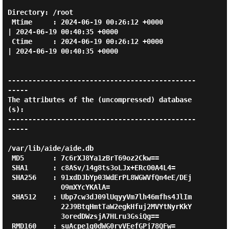
Directory: /root

 Mtime     : 2024-06-19 00:26:12 +0000        
| 2024-06-19 00:40:35 +0000

 Ctime     : 2024-06-19 00:26:12 +0000        
| 2024-06-19 00:40:35 +0000

----------------------------------------------
-----

The attributes of the (uncompressed) database
(s):

----------------------------------------------
-----

/var/lib/aide/aide.db

 MD5       : 7c6rXJ8Ya1zBrT69oz2Ckw==

 SHA1      : c8ASv/14g8ts3oLJx+ERcO0A4L4=

 SHA256    : 91xdDJbYp03WdErPL8WGWVfQn4eE/DEj

             O9mXYcYKAlA=

 SHA512    : Ubp7cw3dJ09lUqyyVm7lh46mfhs4JlIm

             22J9BtqHmtTaW2egkHfuj2MVYtNyrKkY

             3oredDWzsjA7HLru3GsiQg==

 RMD160    : suAcpe1q0dWG0rvVEefGPj78QFw=
