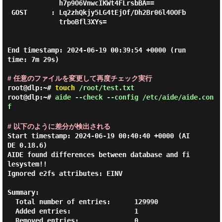
             h7p9O6VnwcIKWt4FLrsbBA==

 GOST      : Lq2zhQkjy5LG4tEjOf/Dh2Br06l4OOFb

             trboBfl3XYs=

End timestamp: 2024-06-19 00:39:54 +0000 (run 
time: 7m 29s)

# 任意のファイルを変更して再度チェック実行
root@dlp:~#
touch
/root/test.txt
root@dlp:~#
aide --check --config /etc/aide/aide.con
f
# 以下のように差分が検出される
Start timestamp: 2024-06-19 00:40:40 +0000 (AI
DE 0.18.6)

AIDE found differences between database and fi
lesystem!!

Ignored e2fs attributes: EINV

Summary:

  Total number of entries:      129990

  Added entries:                1

  Removed entries:              0
