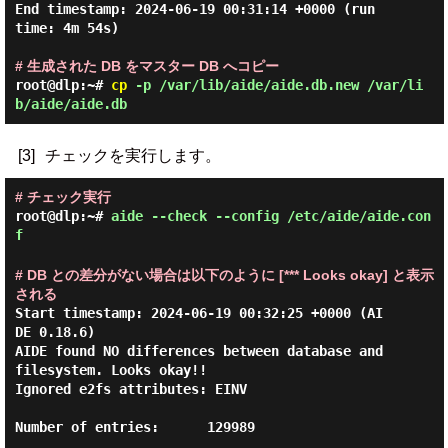
End timestamp: 2024-06-19 00:31:14 +0000 (run 
time: 4m 54s)

# 生成された DB をマスター DB へコピー
root@dlp:~#
cp
-p /var/lib/aide/aide.db.new /var/li
b/aide/aide.db
[3]
チェックを実行します。
# チェック実行
root@dlp:~#
aide --check --config /etc/aide/aide.con
f
# DB との差分がない場合は以下のように [*** Looks okay] と表示
される
Start timestamp: 2024-06-19 00:32:25 +0000 (AI
DE 0.18.6)

AIDE found NO differences between database and 
filesystem. Looks okay!!

Ignored e2fs attributes: EINV

Number of entries:      129989
