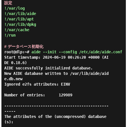
設定
!/var/log
!/var/lib/aide
!/var/lib/apt
!/var/lib/dpkg
!/var/cache
!/run
# データベース初期化
root@dlp:~#
aide --init --config /etc/aide/aide.conf
Start timestamp: 2024-06-19 00:26:20 +0000 (AI
DE 0.18.6)

AIDE successfully initialized database.

New AIDE database written to /var/lib/aide/aid
e.db.new

Ignored e2fs attributes: EINV

Number of entries:      129989

----------------------------------------------
-----

The attributes of the (uncompressed) database
(s):
