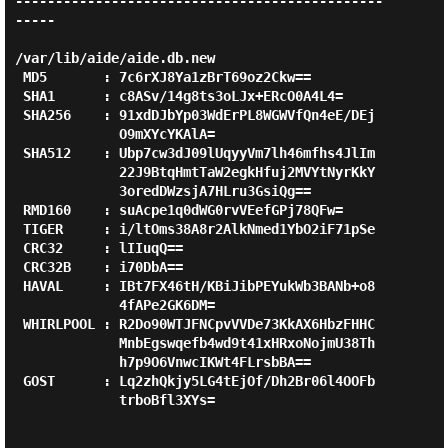
----------------------------------------------
-----

/var/lib/aide/aide.db.new

 MD5       : 7c6rXJ8Ya1zBrT69oz2Ckw==

 SHA1      : c8ASv/14g8ts3oLJx+ERcO0A4L4=

 SHA256    : 91xdDJbYp03WdErPL8WGWVfQn4eE/DEj

             O9mXYcYKAlA=

 SHA512    : Ubp7cw3dJ09lUqyyVm7lh46mfhs4JlIm

             22J9BtqHmtTaW2egkHfuj2MVYtNyrKkY

             3oredDWzsjA7HLru3GsiQg==

 RMD160    : suAcpe1q0dWG0rvVEefGPj78QFw=

 TIGER     : i/ltOms38A8r2AlkNmed1YbO2iF71pSe

 CRC32     : lIIuqQ==

 CRC32B    : i70DbA==

 HAVAL     : IBt7FX46tH/KBiJibPEYukWb3BANb+o8

             4fAPe2GK6DM=

 WHIRLPOOL : R2Do90WTJFNCpvVVDe73KkAX6HbzFHHC

             MnbEgswqefb4wd9t41xHRxoNojmU38Th

             h7p9O6VnwcIKWt4FLrsbBA==

 GOST      : Lq2zhQkjy5LG4tEjOf/Dh2Br06l4OOFb

             trboBfl3XYs=
