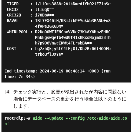
 TIGER     : i/ltOms38A8r2AlkNmed1YbO2iF71pSe

 CRC32     : lIIuqQ==

 CRC32B    : i70DbA==

 HAVAL     : IBt7FX46tH/KBiJibPEYukWb3BANb+o8

             4fAPe2GK6DM=

 WHIRLPOOL : R2Do90WTJFNCpvVVDe73KkAX6HbzFHHC

             MnbEgswqefb4wd9t41xHRxoNojmU38Th

             h7p9O6VnwcIKWt4FLrsbBA==

 GOST      : Lq2zhQkjy5LG4tEjOf/Dh2Br06l4OOFb

             trboBfl3XYs=

End timestamp: 2024-06-19 00:48:14 +0000 (run 
[4]
チェック実行と、変更が検出されたが内容に問題ない
場合にデータベースの更新を行う場合は以下のように
します。
root@dlp:~#
aide --update --config /etc/aide/aide.co
nf