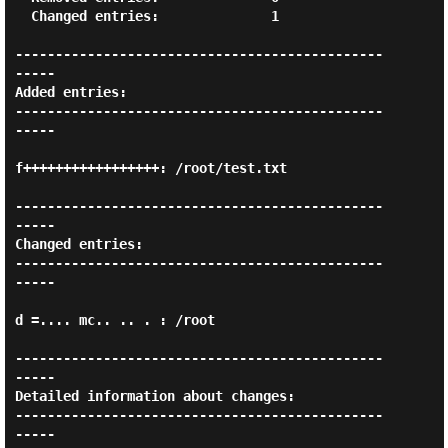
  Changed entries:              1

----------------------------------------------
-----

Added entries:

----------------------------------------------
-----

f+++++++++++++++++: /root/test.txt

----------------------------------------------
-----

Changed entries:

----------------------------------------------
-----

d =.... mc.. .. . : /root

----------------------------------------------
-----

Detailed information about changes:

----------------------------------------------
-----
