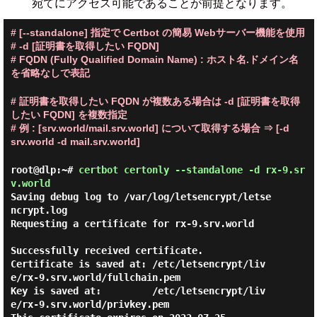
宛てにアクセス可能であることが前提となります。
# [--standalone] 指定で Certbot の簡易 Webサーバー機能を使用
# -d [証明書を取得したい FQDN]
# FQDN (Fully Qualified Domain Name) : ホスト名.ドメイン名
を省略なしで表記
# 証明書を取得したい FQDN が複数ある場合は -d [証明書を取得
したい FQDN] を複数指定
# 例 : [srv.world/mail.srv.world] について取得する場合 ⇒ [-d
srv.world -d mail.srv.world]
root@dlp:~#
certbot certonly --standalone -d rx-9.sr
v.world
Saving debug log to /var/log/letsencrypt/letse
ncrypt.log

Requesting a certificate for rx-9.srv.world

Successfully received certificate.

Certificate is saved at: /etc/letsencrypt/liv
e/rx-9.srv.world/fullchain.pem

Key is saved at:         /etc/letsencrypt/liv
e/rx-9.srv.world/privkey.pem
