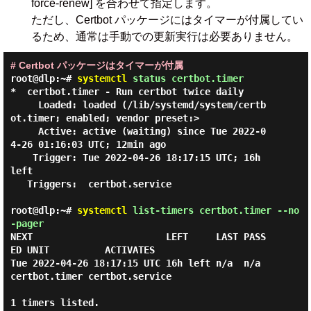
force-renew] を合わせて指定します。
ただし、Certbot パッケージにはタイマーが付属してい
るため、通常は手動での更新実行は必要ありません。
# Certbot パッケージはタイマーが付属
root@dlp:~#
systemctl
status certbot.timer
*  certbot.timer - Run certbot twice daily

     Loaded: loaded (/lib/systemd/system/certb
ot.timer; enabled; vendor preset:>

     Active: active (waiting) since Tue 2022-0
4-26 01:16:03 UTC; 12min ago

    Trigger: Tue 2022-04-26 18:17:15 UTC; 16h 
left

   Triggers:  certbot.service

root@dlp:~#
systemctl
list-timers certbot.timer --no
-pager
NEXT                        LEFT     LAST PASS
ED UNIT          ACTIVATES

Tue 2022-04-26 18:17:15 UTC 16h left n/a  n/a    
certbot.timer certbot.service

1 timers listed.
