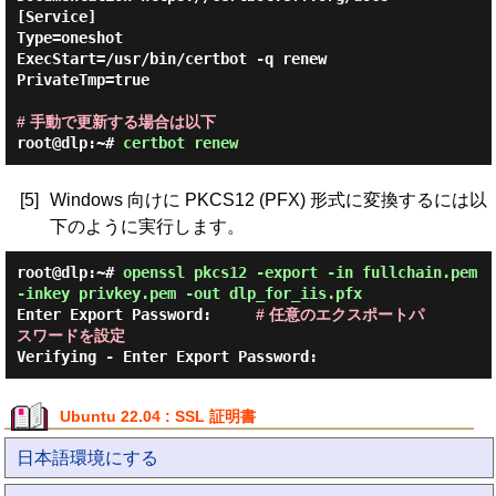
[Service]

Type=oneshot

ExecStart=/usr/bin/certbot -q renew

PrivateTmp=true

# 手動で更新する場合は以下
root@dlp:~#
certbot renew
[5]
Windows 向けに PKCS12 (PFX) 形式に変換するには以
下のように実行します。
root@dlp:~#
openssl pkcs12 -export -in fullchain.pem
-inkey privkey.pem -out dlp_for_iis.pfx
Enter Export Password:     
# 任意のエクスポートパ
スワードを設定
Ubuntu 22.04 : SSL 証明書
日本語環境にする