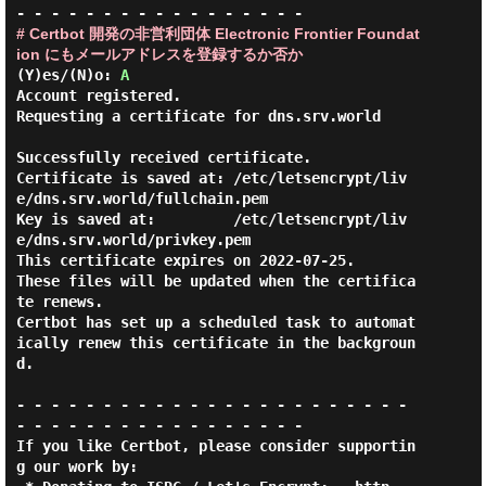
# Certbot 開発の非営利団体 Electronic Frontier Foundat
ion にもメールアドレスを登録するか否か
(Y)es/(N)o: 
A
Account registered.

Requesting a certificate for dns.srv.world

Successfully received certificate.

Certificate is saved at: /etc/letsencrypt/liv
e/dns.srv.world/fullchain.pem

Key is saved at:         /etc/letsencrypt/liv
e/dns.srv.world/privkey.pem

This certificate expires on 2022-07-25.

These files will be updated when the certifica
te renews.

Certbot has set up a scheduled task to automat
ically renew this certificate in the backgroun
d.

- - - - - - - - - - - - - - - - - - - - - - - 
- - - - - - - - - - - - - - - - -

If you like Certbot, please consider supportin
g our work by:
