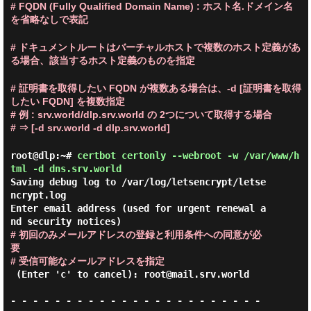
# FQDN (Fully Qualified Domain Name) : ホスト名.ドメイン名
を省略なしで表記
# ドキュメントルートはバーチャルホストで複数のホスト定義があ
る場合、該当するホスト定義のものを指定
# 証明書を取得したい FQDN が複数ある場合は、-d [証明書を取得
したい FQDN] を複数指定
# 例 : srv.world/dlp.srv.world の 2つについて取得する場合
# ⇒ [-d srv.world -d dlp.srv.world]
root@dlp:~#
certbot certonly --webroot -w /var/www/h
tml -d dns.srv.world
Saving debug log to /var/log/letsencrypt/letse
ncrypt.log

Enter email address (used for urgent renewal a
# 初回のみメールアドレスの登録と利用条件への同意が必
要

# 受信可能なメールアドレスを指定
 (Enter 'c' to cancel): root@mail.srv.world

- - - - - - - - - - - - - - - - - - - - - - - 