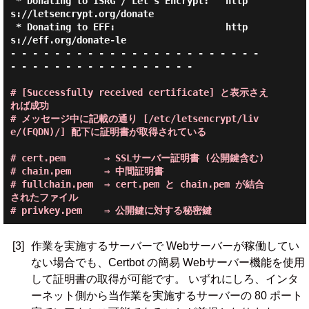
 * Donating to ISRG / Let's Encrypt:   http
s://letsencrypt.org/donate

 * Donating to EFF:                    http
s://eff.org/donate-le

- - - - - - - - - - - - - - - - - - - - - - - 
- - - - - - - - - - - - - - - - -

# [Successfully received certificate] と表示さえ
れば成功

# メッセージ中に記載の通り [/etc/letsencrypt/liv
e/(FQDN)/] 配下に証明書が取得されている

# cert.pem       ⇒ SSLサーバー証明書 (公開鍵含む)

# chain.pem      ⇒ 中間証明書

# fullchain.pem  ⇒ cert.pem と chain.pem が結合
されたファイル

[3]
作業を実施するサーバーで Webサーバーが稼働してい
ない場合でも、Certbot の簡易 Webサーバー機能を使用
して証明書の取得が可能です。 いずれにしろ、インタ
ーネット側から当作業を実施するサーバーの 80 ポート