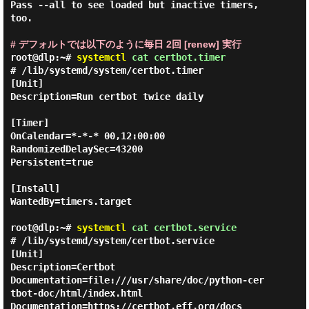
Pass --all to see loaded but inactive timers, 
too.

# デフォルトでは以下のように毎日 2回 [renew] 実行
root@dlp:~#
systemctl
cat certbot.timer
# /lib/systemd/system/certbot.timer

[Unit]

Description=Run certbot twice daily

[Timer]

OnCalendar=*-*-* 00,12:00:00

RandomizedDelaySec=43200

Persistent=true

[Install]

WantedBy=timers.target

root@dlp:~#
systemctl
cat certbot.service
# /lib/systemd/system/certbot.service

[Unit]

Description=Certbot

Documentation=file:///usr/share/doc/python-cer
tbot-doc/html/index.html

Documentation=https://certbot.eff.org/docs
