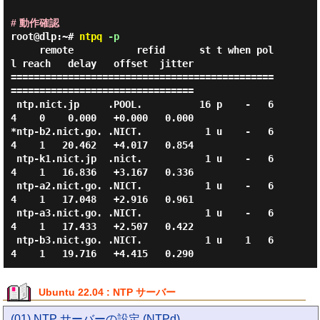
# 動作確認
root@dlp:~#
ntpq
-p
     remote           refid      st t when pol
l reach   delay   offset  jitter

==============================================
================================

 ntp.nict.jp     .POOL.          16 p    -   6
4    0    0.000   +0.000   0.000

*ntp-b2.nict.go. .NICT.           1 u    -   6
4    1   20.462   +4.017   0.854

 ntp-k1.nict.jp  .nict.           1 u    -   6
4    1   16.836   +3.167   0.336

 ntp-a2.nict.go. .NICT.           1 u    -   6
4    1   17.048   +2.916   0.961

 ntp-a3.nict.go. .NICT.           1 u    -   6
4    1   17.433   +2.507   0.422

 ntp-b3.nict.go. .NICT.           1 u    1   6
Ubuntu 22.04 : NTP サーバー
(01) NTP サーバーの設定 (NTPd)