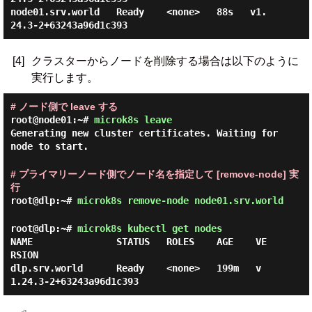
node01.srv.world   Ready    <none>   88s   v1.
[4]
クラスターからノードを削除する場合は以下のように
実行します。
# ノード側で leave する
root@node01:~#
microk8s leave
Generating new cluster certificates. Waiting for
node to start.
# プライマリーノード側でノード名を指定して [remove-node] 実
行
root@dlp:~#
microk8s remove-node node01.srv.world
root@dlp:~#
microk8s kubectl get nodes
NAME               STATUS   ROLES    AGE    VE
RSION

dlp.srv.world      Ready    <none>   199m   v