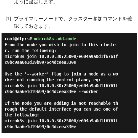
ように設定します。
[1]
プライマリーノードで、クラスター参加コマンドを確
認しておきます。
root@dlp:~#
microk8s add-node
From the node you wish to join to this cluste
r, run the following:

microk8s join 10.0.0.30:25000/e604a9a0d1f6761f
c9bc9aa6e1d19b99/6c4dceea330e

Use the '--worker' flag to join a node as a wo
rker not running the control plane, eg:

microk8s join 10.0.0.30:25000/e604a9a0d1f6761f
c9bc9aa6e1d19b99/6c4dceea330e --worker

If the node you are adding is not reachable th
rough the default interface you can use one of 
the following:

microk8s join 10.0.0.30:25000/e604a9a0d1f6761f