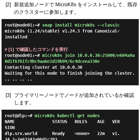
[2]
新規追加ノードで MicroK8s をインストールして、既存
のクラスターに参加します。
root@node01:~#
snap install microk8s --classic
microk8s (1.24/stable) v1.24.3 from Canonical✓
installed
# [1] で確認したコマンドを実行
root@node01:~#
microk8s join 10.0.0.30:25000/e604a9a
0d1f6761fc9bc9aa6e1d19b99/6c4dceea330e
Contacting cluster at 10.0.0.30
Waiting for this node to finish joining the cluster.
.. .. .. ..
[3]
プライマリーノードでノードが追加されているか確認
します。
root@dlp:~#
microk8s kubectl get nodes
NAME               STATUS   ROLES    AGE   VER
SION

dlp.srv.world      Ready    <none>   22m   v1.
24.3-2+63243a96d1c393
