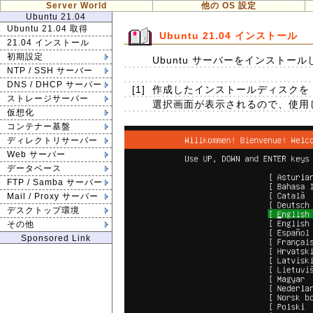
Server World
他の OS 設定
Ubuntu 21.04
Ubuntu 21.04 取得
Ubuntu 21.04 インストール
21.04 インストール
初期設定
Ubuntu サーバーをインストー
NTP / SSH サーバー
DNS / DHCP サーバー
[1]
作成したインストールディスクを 
ストレージサーバー
選択画面が表示されるので、使用
仮想化
コンテナー基盤
ディレクトリサーバー
Web サーバー
データベース
FTP / Samba サーバー
Mail / Proxy サーバー
デスクトップ環境
その他
Sponsored Link