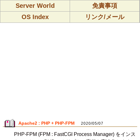
Server World
免責事項
OS Index
リンク/メール
Apache2 : PHP + PHP-FPM
2020/05/07
PHP-FPM (FPM : FastCGI Process Manager) をインス