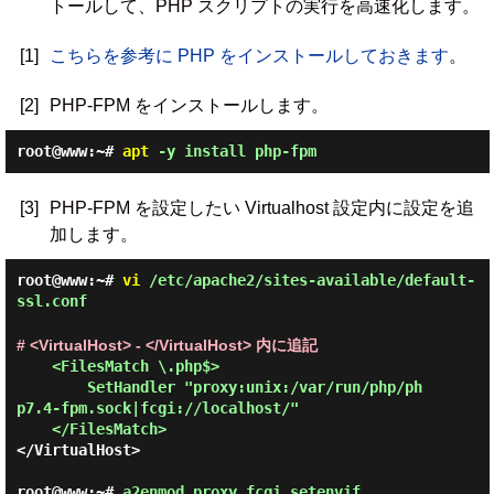
トールして、PHP スクリプトの実行を高速化します。
[1]
こちらを参考に PHP をインストールしておきます
。
[2]
PHP-FPM をインストールします。
root@www:~#
apt
-y install php-fpm
[3]
PHP-FPM を設定したい Virtualhost 設定内に設定を追
加します。
root@www:~#
vi
/etc/apache2/sites-available/default-
ssl.conf
# <VirtualHost> - </VirtualHost> 内に追記
<FilesMatch \.php$>
SetHandler "proxy:unix:/var/run/php/ph
p7.4-fpm.sock|fcgi://localhost/"
</FilesMatch>
</VirtualHost>

root@www:~#
a2enmod proxy_fcgi setenvif