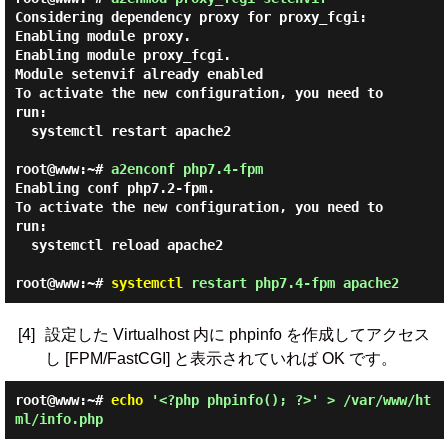
Considering dependency proxy for proxy_fcgi:

Enabling module proxy.

Enabling module proxy_fcgi.

Module setenvif already enabled

To activate the new configuration, you need to 
run:

  systemctl restart apache2

root@www:~#
a2enconf php7.4-fpm
Enabling conf php7.2-fpm.

To activate the new configuration, you need to 
run:

  systemctl reload apache2

root@www:~#
systemctl
restart php7.4-fpm apache2
[4]
設定した Virtualhost 内に phpinfo を作成してアクセス
し [FPM/FastCGI] と表示されていれば OK です。
root@www:~#
echo
'<?php phpinfo(); ?>' > /var/www/ht
ml/info.php