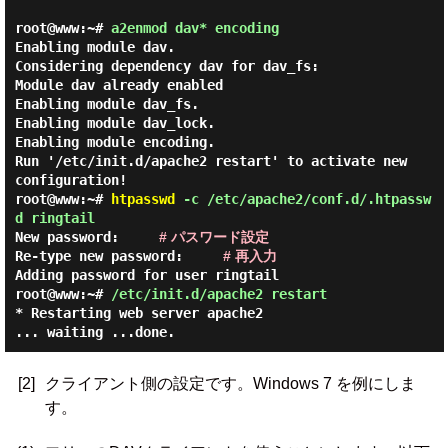
root@www:~#
a2enmod dav* encoding
Enabling module dav.
Considering dependency dav for dav_fs:
Module dav already enabled
Enabling module dav_fs.
Enabling module dav_lock.
Enabling module encoding.
Run '/etc/init.d/apache2 restart' to activate new
configuration!
root@www:~#
htpasswd
-c /etc/apache2/conf.d/.htpassw
d ringtail
New password:
# パスワード設定
Re-type new password:
# 再入力
Adding password for user ringtail
root@www:~#
/etc/init.d/apache2 restart
* Restarting web server apache2
... waiting ...done.
[2]
クライアント側の設定です。Windows 7 を例にしま
す。