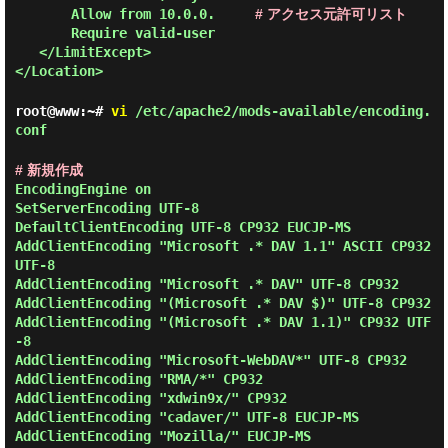
Allow from 10.0.0.
# アクセス元許可リスト
Require valid-user
</LimitExcept>
</Location>
root@www:~#
vi
/etc/apache2/mods-available/encoding.
conf
# 新規作成
EncodingEngine on
SetServerEncoding UTF-8
DefaultClientEncoding UTF-8 CP932 EUCJP-MS
AddClientEncoding "Microsoft .* DAV 1.1" ASCII CP932
UTF-8
AddClientEncoding "Microsoft .* DAV" UTF-8 CP932
AddClientEncoding "(Microsoft .* DAV $)" UTF-8 CP932
AddClientEncoding "(Microsoft .* DAV 1.1)" CP932 UTF
-8
AddClientEncoding "Microsoft-WebDAV*" UTF-8 CP932
AddClientEncoding "RMA/*" CP932
AddClientEncoding "xdwin9x/" CP932
AddClientEncoding "cadaver/" UTF-8 EUCJP-MS
AddClientEncoding "Mozilla/" EUCJP-MS