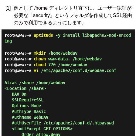
[1]
例として /home ディレクトリ直下に、ユーザー認証が
必要な「security」というフォルダを作成してSSL経由
のみで利用できるようにします。
root@www:~#
aptitude
-y install libapache2-mod-encod
ing
root@www:~#
mkdir
/home/webdav
root@www:~#
chown
www-data. /home/webdav
root@www:~#
chmod
770 /home/webdav
root@www:~#
vi
/etc/apache2/conf.d/webdav.conf
Alias /share /home/webdav
<Location /share>
DAV On
SSLRequireSSL
Options None
AuthType Basic
AuthName WebDAV
AuthUserFile /etc/apache2/conf.d/.htpasswd
<LimitExcept GET OPTIONS>
Order allow,deny