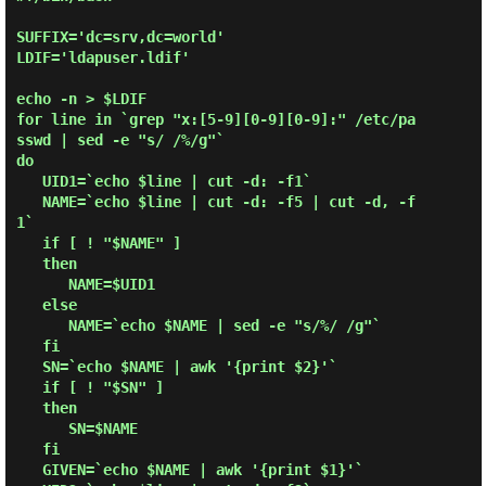
SUFFIX='dc=srv,dc=world'

LDIF='ldapuser.ldif'

echo -n > $LDIF

for line in `grep "x:[5-9][0-9][0-9]:" /etc/pa
sswd | sed -e "s/ /%/g"`

do

   UID1=`echo $line | cut -d: -f1`

   NAME=`echo $line | cut -d: -f5 | cut -d, -f
1`

   if [ ! "$NAME" ]

   then

      NAME=$UID1

   else

      NAME=`echo $NAME | sed -e "s/%/ /g"`

   fi

   SN=`echo $NAME | awk '{print $2}'`

   if [ ! "$SN" ]

   then

      SN=$NAME

   fi

   GIVEN=`echo $NAME | awk '{print $1}'`
