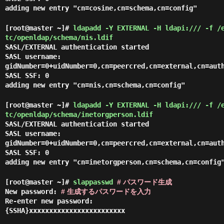
adding new entry "cn=cosine,cn=schema,cn=config"
[root@master ~]#
ldapadd -Y EXTERNAL -H ldapi:/// -f /
tc/openldap/schema/nis.ldif
SASL/EXTERNAL authentication started
SASL username:
gidNumber=0+uidNumber=0,cn=peercred,cn=external,cn=aut
SASL SSF: 0
adding new entry "cn=nis,cn=schema,cn=config"
[root@master ~]#
ldapadd -Y EXTERNAL -H ldapi:/// -f /
tc/openldap/schema/inetorgperson.ldif
SASL/EXTERNAL authentication started
SASL username:
gidNumber=0+uidNumber=0,cn=peercred,cn=external,cn=aut
SASL SSF: 0
adding new entry "cn=inetorgperson,cn=schema,cn=config
[root@master ~]#
slappasswd
# パスワード生成
New password:
# 生成するパスワードを入力
Re-enter new password:
{SSHA}xxxxxxxxxxxxxxxxxxxxxxxx