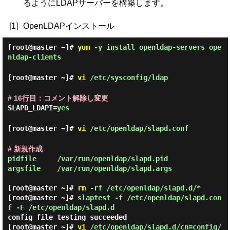
るようにLDAPサーバーを構築します。
[1]
OpenLDAPインストール
[root@master ~]#
yum
-y install openldap-servers ope
nldap-clients
[root@master ~]#
vi
/etc/sysconfig/ldap
# 16行目：コメント解除し変更
SLAPD_LDAPI=
yes
[root@master ~]#
vi
/etc/openldap/slapd.conf
# 新規作成
pidfile     /var/run/openldap/slapd.pid

argsfile    /var/run/openldap/slapd.args

[root@master ~]#
rm
-rf /etc/openldap/slapd.d/*
[root@master ~]#
slaptest -f /etc/openldap/slapd.con
f -F /etc/openldap/slapd.d
config file testing succeeded
[root@master ~]#
vi
/etc/openldap/slapd.d/cn=config/