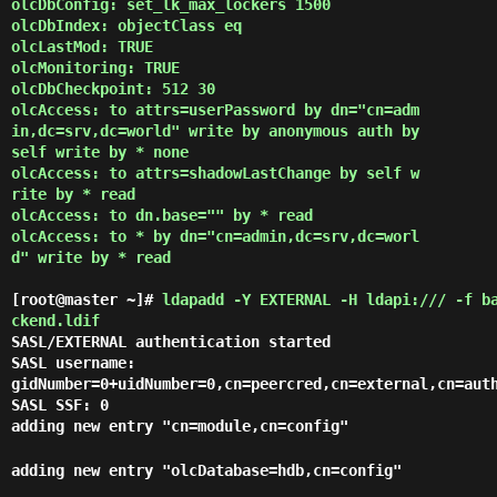
olcDbConfig: set_lk_max_lockers 1500

olcDbIndex: objectClass eq

olcLastMod: TRUE

olcMonitoring: TRUE

olcDbCheckpoint: 512 30

olcAccess: to attrs=userPassword by dn="cn=adm
in,dc=srv,dc=world" write by anonymous auth by 
self write by * none

olcAccess: to attrs=shadowLastChange by self w
rite by * read

olcAccess: to dn.base="" by * read

olcAccess: to * by dn="cn=admin,dc=srv,dc=worl
d" write by * read

[root@master ~]#
ldapadd -Y EXTERNAL -H ldapi:/// -f b
ckend.ldif
SASL/EXTERNAL authentication started
SASL username:
gidNumber=0+uidNumber=0,cn=peercred,cn=external,cn=aut
SASL SSF: 0
adding new entry "cn=module,cn=config"
adding new entry "olcDatabase=hdb,cn=config"