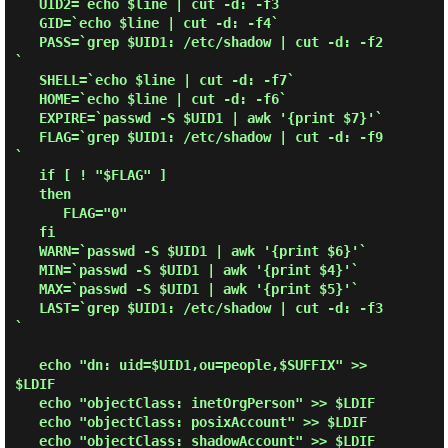
   UID2=`echo $line | cut -d: -f3`

   GID=`echo $line | cut -d: -f4`

   PASS=`grep $UID1: /etc/shadow | cut -d: -f2
`

   SHELL=`echo $line | cut -d: -f7`

   HOME=`echo $line | cut -d: -f6`

   EXPIRE=`passwd -S $UID1 | awk '{print $7}'`

   FLAG=`grep $UID1: /etc/shadow | cut -d: -f9
`

   if [ ! "$FLAG" ]

   then

      FLAG="0"

   fi

   WARN=`passwd -S $UID1 | awk '{print $6}'`

   MIN=`passwd -S $UID1 | awk '{print $4}'`

   MAX=`passwd -S $UID1 | awk '{print $5}'`

   LAST=`grep $UID1: /etc/shadow | cut -d: -f3
`

   echo "dn: uid=$UID1,ou=people,$SUFFIX" >> 
$LDIF

   echo "objectClass: inetOrgPerson" >> $LDIF

   echo "objectClass: posixAccount" >> $LDIF

   echo "objectClass: shadowAccount" >> $LDIF
