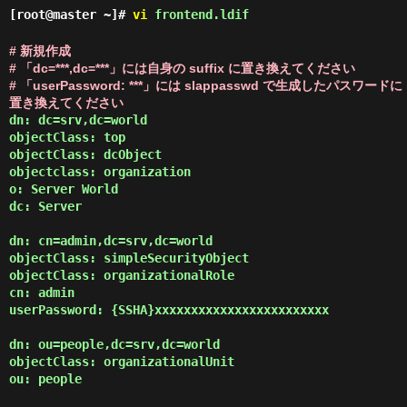
[root@master ~]#
vi
frontend.ldif
# 新規作成
# 「dc=***,dc=***」には自身の suffix に置き換えてください
# 「userPassword: ***」には slappasswd で生成したパスワードに
置き換えてください
dn: dc=srv,dc=world

objectClass: top

objectClass: dcObject

objectclass: organization

o: Server World

dc: Server

dn: cn=admin,dc=srv,dc=world

objectClass: simpleSecurityObject

objectClass: organizationalRole

cn: admin

userPassword: {SSHA}xxxxxxxxxxxxxxxxxxxxxxxx

dn: ou=people,dc=srv,dc=world

objectClass: organizationalUnit

ou: people
