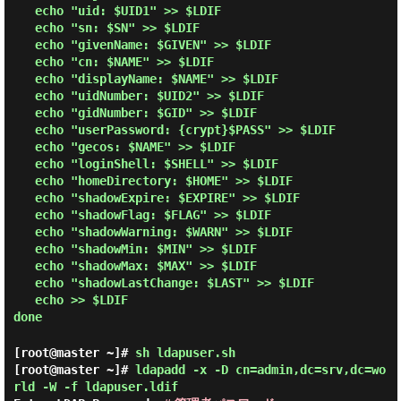
   echo "uid: $UID1" >> $LDIF

   echo "sn: $SN" >> $LDIF

   echo "givenName: $GIVEN" >> $LDIF

   echo "cn: $NAME" >> $LDIF

   echo "displayName: $NAME" >> $LDIF

   echo "uidNumber: $UID2" >> $LDIF

   echo "gidNumber: $GID" >> $LDIF

   echo "userPassword: {crypt}$PASS" >> $LDIF

   echo "gecos: $NAME" >> $LDIF

   echo "loginShell: $SHELL" >> $LDIF

   echo "homeDirectory: $HOME" >> $LDIF

   echo "shadowExpire: $EXPIRE" >> $LDIF

   echo "shadowFlag: $FLAG" >> $LDIF

   echo "shadowWarning: $WARN" >> $LDIF

   echo "shadowMin: $MIN" >> $LDIF

   echo "shadowMax: $MAX" >> $LDIF

   echo "shadowLastChange: $LAST" >> $LDIF

   echo >> $LDIF

[root@master ~]#
sh ldapuser.sh
[root@master ~]#
ldapadd -x -D cn=admin,dc=srv,dc=wo
rld -W -f ldapuser.ldif