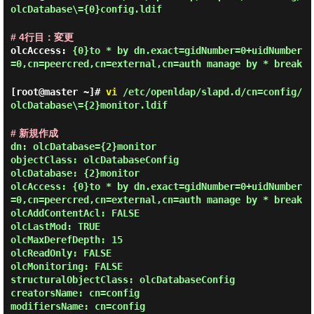
olcDatabase\={0}config.ldif
# 4行目：変更
olcAccess:
{0}to * by dn.exact=gidNumber=0+uidNumber
=0,cn=peercred,cn=external,cn=auth manage by * break
[root@master ~]#
vi
/etc/openldap/slapd.d/cn=config/
olcDatabase\={2}monitor.ldif
# 新規作成
dn: olcDatabase={2}monitor
objectClass: olcDatabaseConfig
olcDatabase: {2}monitor
olcAccess: {0}to * by dn.exact=gidNumber=0+uidNumber
=0,cn=peercred,cn=external,cn=auth manage by * break
olcAddContentAcl: FALSE
olcLastMod: TRUE
olcMaxDerefDepth: 15
olcReadOnly: FALSE
olcMonitoring: FALSE
structuralObjectClass: olcDatabaseConfig
creatorsName: cn=config
modifiersName: cn=config