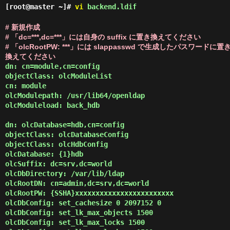
[root@master ~]#
vi
backend.ldif
# 新規作成
# 「dc=***,dc=***」には自身の suffix に置き換えてください
# 「olcRootPW: ***」には slappasswd で生成したパスワードに置
換えてください
dn: cn=module,cn=config

objectClass: olcModuleList

cn: module

olcModulepath: /usr/lib64/openldap

olcModuleload: back_hdb

dn: olcDatabase=hdb,cn=config

objectClass: olcDatabaseConfig

objectClass: olcHdbConfig

olcDatabase: {1}hdb

olcSuffix: dc=srv,dc=world

olcDbDirectory: /var/lib/ldap

olcRootDN: cn=admin,dc=srv,dc=world

olcRootPW: {SSHA}xxxxxxxxxxxxxxxxxxxxxxxx

olcDbConfig: set_cachesize 0 2097152 0

olcDbConfig: set_lk_max_objects 1500

olcDbConfig: set_lk_max_locks 1500
