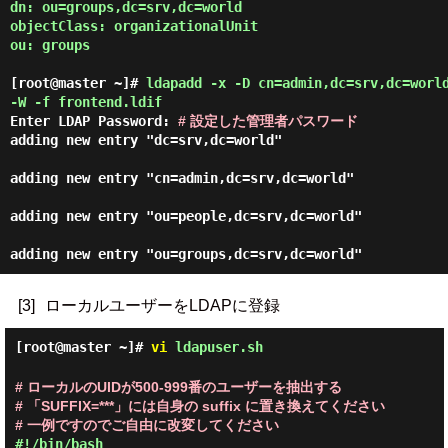
dn: ou=groups,dc=srv,dc=world

objectClass: organizationalUnit

ou: groups

[root@master ~]#
ldapadd -x -D cn=admin,dc=srv,dc=worl
-W -f frontend.ldif
Enter LDAP Password:
# 設定した管理者パスワード
adding new entry "dc=srv,dc=world"

adding new entry "cn=admin,dc=srv,dc=world"

adding new entry "ou=people,dc=srv,dc=world"

[3]
ローカルユーザーをLDAPに登録
[root@master ~]#
vi
ldapuser.sh
# ローカルのUIDが500-999番のユーザーを抽出する
# 「SUFFIX=***」には自身の suffix に置き換えてください
# 一例ですのでご自由に改変してください
#!/bin/bash
