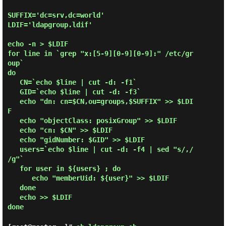
SUFFIX='dc=srv,dc=world'

LDIF='ldapgroup.ldif'

echo -n > $LDIF

for line in `grep "x:[5-9][0-9][0-9]:" /etc/gr
oup`

do

   CN=`echo $line | cut -d: -f1`

   GID=`echo $line | cut -d: -f3`

   echo "dn: cn=$CN,ou=groups,$SUFFIX" >> $LDI
F

   echo "objectClass: posixGroup" >> $LDIF

   echo "cn: $CN" >> $LDIF

   echo "gidNumber: $GID" >> $LDIF

   users=`echo $line | cut -d: -f4 | sed "s/,/ 
/g"`

   for user in ${users} ; do

      echo "memberUid: ${user}" >> $LDIF

   done

   echo >> $LDIF
