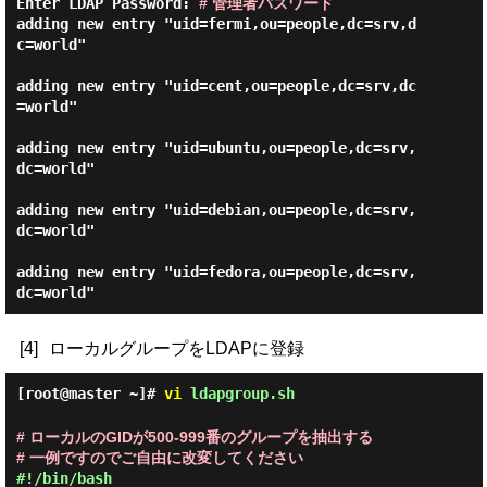
Enter LDAP Password:
# 管理者パスワード
adding new entry "uid=fermi,ou=people,dc=srv,d
c=world"

adding new entry "uid=cent,ou=people,dc=srv,dc
=world"

adding new entry "uid=ubuntu,ou=people,dc=srv,
dc=world"

adding new entry "uid=debian,ou=people,dc=srv,
dc=world"

adding new entry "uid=fedora,ou=people,dc=srv,
[4]
ローカルグループをLDAPに登録
[root@master ~]#
vi
ldapgroup.sh
# ローカルのGIDが500-999番のグループを抽出する
# 一例ですのでご自由に改変してください
#!/bin/bash
