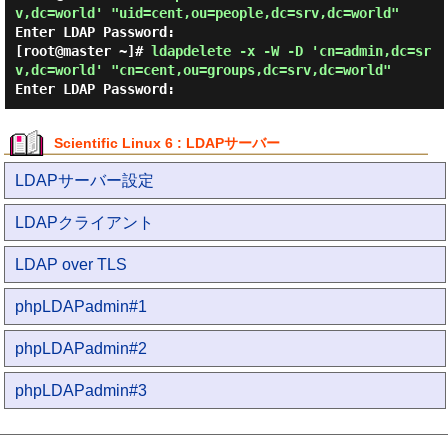
v,dc=world' "uid=cent,ou=people,dc=srv,dc=world"
Enter LDAP Password:
[root@master ~]#
ldapdelete -x -W -D 'cn=admin,dc=sr
v,dc=world' "cn=cent,ou=groups,dc=srv,dc=world"
Enter LDAP Password:
Scientific Linux 6 : LDAPサーバー
LDAPサーバー設定
LDAPクライアント
LDAP over TLS
phpLDAPadmin#1
phpLDAPadmin#2
phpLDAPadmin#3