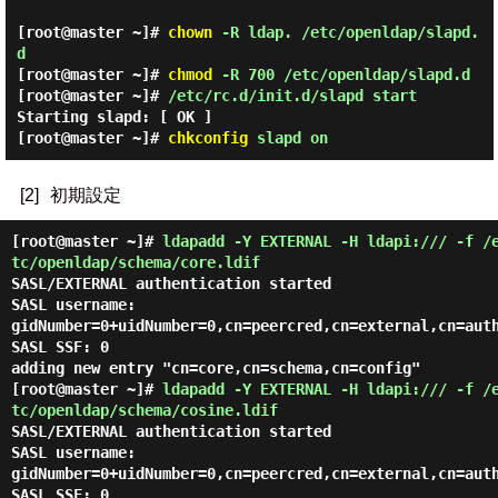
[root@master ~]#
chown
-R ldap. /etc/openldap/slapd.
d
[root@master ~]#
chmod
-R 700 /etc/openldap/slapd.d
[root@master ~]#
/etc/rc.d/init.d/slapd start
Starting slapd: [ OK ]
[root@master ~]#
chkconfig
slapd on
[2]
初期設定
[root@master ~]#
ldapadd -Y EXTERNAL -H ldapi:/// -f /
tc/openldap/schema/core.ldif
SASL/EXTERNAL authentication started
SASL username:
gidNumber=0+uidNumber=0,cn=peercred,cn=external,cn=aut
SASL SSF: 0
adding new entry "cn=core,cn=schema,cn=config"
[root@master ~]#
ldapadd -Y EXTERNAL -H ldapi:/// -f /
tc/openldap/schema/cosine.ldif
SASL/EXTERNAL authentication started
SASL username:
gidNumber=0+uidNumber=0,cn=peercred,cn=external,cn=aut
SASL SSF: 0