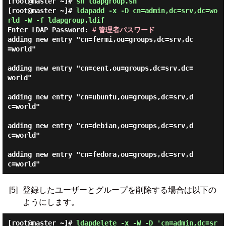
[root@master ~]#
sh ldapgroup.sh
[root@master ~]#
ldapadd -x -D cn=admin,dc=srv,dc=wo
rld -W -f ldapgroup.ldif
Enter LDAP Password:
# 管理者パスワード
adding new entry "cn=fermi,ou=groups,dc=srv,dc
=world"

adding new entry "cn=cent,ou=groups,dc=srv,dc=
world"

adding new entry "cn=ubuntu,ou=groups,dc=srv,d
c=world"

adding new entry "cn=debian,ou=groups,dc=srv,d
c=world"

adding new entry "cn=fedora,ou=groups,dc=srv,d
[5]
登録したユーザーとグループを削除する場合は以下の
ようにします。
[root@master ~]#
ldapdelete -x -W -D 'cn=admin,dc=sr