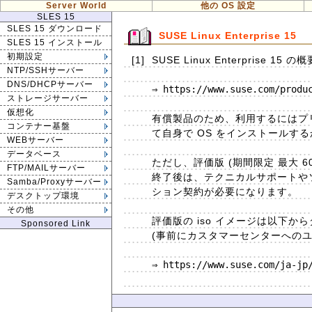
Server World
他の OS 設定
SLES 15
SLES 15 ダウンロード
SUSE Linux Enterprise 15
SLES 15 インストール
初期設定
[1]
SUSE Linux Enterpris
NTP/SSHサーバー
DNS/DHCPサーバー
⇒ https://www.suse.com/produc
ストレージサーバー
仮想化
有償製品のため、利用するにはプ
コンテナー基盤
て自身で OS をインストールす
WEBサーバー
データベース
ただし、評価版 (期間限定 最大 
FTP/MAILサーバー
終了後は、テクニカルサポートや
Samba/Proxyサーバー
ション契約が必要になります。
デスクトップ環境
その他
評価版の iso イメージは以下
Sponsored Link
(事前にカスタマーセンターへのユ
⇒ https://www.suse.com/ja-jp/