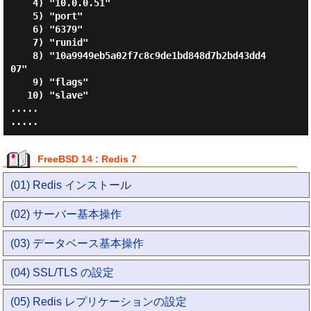
    4) "10.0.0.51"

    5) "port"

    6) "6379"

    7) "runid"

    8) "10a9949eb5a02f7c8c9de1bd848d7b2bd43dd4
07"

    9) "flags"

   10) "slave"

.....

FreeBSD 14 : Redis 7
(01) Redis インストール
(02) サーバー基本操作
(03) データベース基本操作
(04) SSL/TLS の設定
(05) Redis レプリケーションの設定