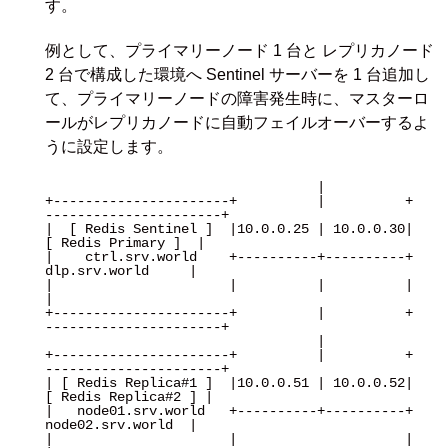
す。
例として、プライマリーノード 1 台と レプリカノード
2 台で構成した環境へ Sentinel サーバーを 1 台追加し
て、プライマリーノードの障害発生時に、マスターロ
ールがレプリカノードに自動フェイルオーバーするよ
うに設定します。
                                  |

+----------------------+          |          +
----------------------+

|  [ Redis Sentinel ]  |10.0.0.25 | 10.0.0.30|   
[ Redis Primary ]  |

|    ctrl.srv.world    +----------+----------+    
dlp.srv.world     |

|                      |          |          |                      
|

+----------------------+          |          +
----------------------+

                                  |

+----------------------+          |          +
----------------------+

| [ Redis Replica#1 ]  |10.0.0.51 | 10.0.0.52|  
[ Redis Replica#2 ] |

|   node01.srv.world   +----------+----------+    
node02.srv.world  |

|                      |                     |                      