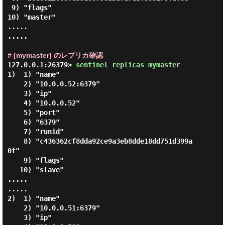
 9) "flags"

10) "master"

.....

.....

# [mymaster] のレプリカ確認
127.0.0.1:26379> 
sentinel replicas mymaster 
1)  1) "name"

    2) "10.0.0.52:6379"

    3) "ip"

    4) "10.0.0.52"

    5) "port"

    6) "6379"

    7) "runid"

    8) "c436362cf8dda92ce9a3eb8dde18dd751d399a
0f"

    9) "flags"

   10) "slave"

.....

.....

2)  1) "name"

    2) "10.0.0.51:6379"

    3) "ip"
