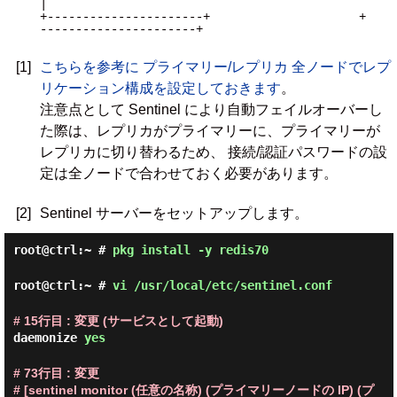
|

+----------------------+                     +
----------------------+

[1]
こちらを参考に プライマリー/レプリカ 全ノードでレプ
リケーション構成を設定しておきます
。
注意点として Sentinel により自動フェイルオーバーし
た際は、レプリカがプライマリーに、プライマリーが
レプリカに切り替わるため、 接続/認証パスワードの設
定は全ノードで合わせておく必要があります。
[2]
Sentinel サーバーをセットアップします。
root@ctrl:~ #
pkg install -y redis70
root@ctrl:~ #
vi /usr/local/etc/sentinel.conf
# 15行目 : 変更 (サービスとして起動)
daemonize
yes
# 73行目 : 変更
# [sentinel monitor (任意の名称) (プライマリーノードの IP) (プ