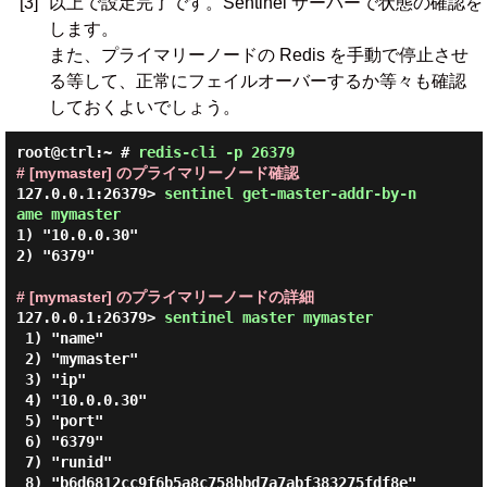
[3]
以上で設定完了です。Sentinel サーバーで状態の確認を
します。
また、プライマリーノードの Redis を手動で停止させ
る等して、正常にフェイルオーバーするか等々も確認
しておくよいでしょう。
root@ctrl:~ #
redis-cli -p 26379
# [mymaster] のプライマリーノード確認
127.0.0.1:26379> 
sentinel get-master-addr-by-n
ame mymaster 
1) "10.0.0.30"

2) "6379"

# [mymaster] のプライマリーノードの詳細
127.0.0.1:26379> 
sentinel master mymaster 
 1) "name"

 2) "mymaster"

 3) "ip"

 4) "10.0.0.30"

 5) "port"

 6) "6379"

 7) "runid"

 8) "b6d6812cc9f6b5a8c758bbd7a7abf383275fdf8e"
