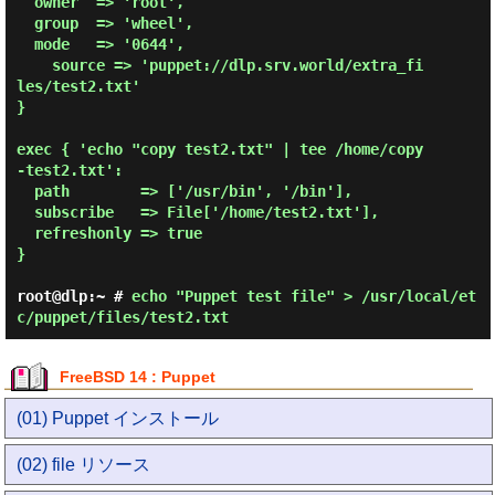
  owner  => 'root',

  group  => 'wheel',

  mode   => '0644',

    source => 'puppet://dlp.srv.world/extra_fi
les/test2.txt'

}

exec { 'echo "copy test2.txt" | tee /home/copy
-test2.txt':

  path        => ['/usr/bin', '/bin'],

  subscribe   => File['/home/test2.txt'],

  refreshonly => true

}

root@dlp:~ #
echo "Puppet test file" > /usr/local/et
c/puppet/files/test2.txt
FreeBSD 14 : Puppet
(01) Puppet インストール
(02) file リソース