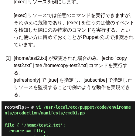
[exec] リソースを例にします。
[exec] リソースでは任意のコマンドを実行できますが、
それゆえに危険であり、[exec] を使うのは他のイベント
を検知した際にのみ特定のコマンドを実行する、とい
った使い方に留めておくことが Puppet 公式で推奨され
ています。
[1]
[/home/test2.txt] が変更された場合のみ、[echo "copy
test2.txt" | tee /home/copy-test2.txt] コマンドを実行す
る。
[refreshonly] で [true] を指定し、[subscribe] で指定した
リソースを監視することで例のような動作を実現でき
る。
root@dlp:~ #
vi /usr/local/etc/puppet/code/environme
nts/production/manifests/cmd01.pp
file { '/home/test2.txt':

  ensure => file,
