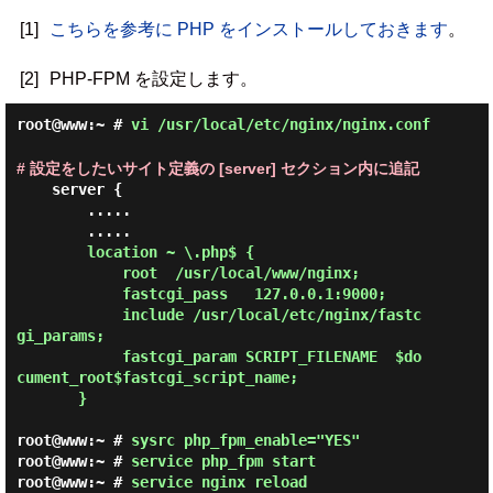
[1]
こちらを参考に PHP をインストールしておきます
。
[2]
PHP-FPM を設定します。
root@www:~ #
vi /usr/local/etc/nginx/nginx.conf
# 設定をしたいサイト定義の [server] セクション内に追記
    server {

        .....

        .....

location ~ \.php$ {

            root  /usr/local/www/nginx;

            fastcgi_pass   127.0.0.1:9000;

            include /usr/local/etc/nginx/fastc
gi_params;

            fastcgi_param SCRIPT_FILENAME  $do
cument_root$fastcgi_script_name;

       }
root@www:~ #
sysrc php_fpm_enable="YES"
root@www:~ #
service php_fpm start
root@www:~ #
service nginx reload