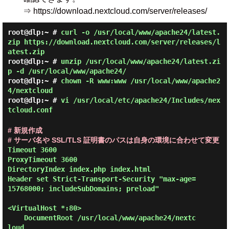
⇒ https://download.nextcloud.com/server/releases/
root@dlp:~ #
curl -o /usr/local/www/apache24/latest.
zip https://download.nextcloud.com/server/releases/l
atest.zip
root@dlp:~ #
unzip /usr/local/www/apache24/latest.zi
p -d /usr/local/www/apache24/
root@dlp:~ #
chown -R www:www /usr/local/www/apache2
4/nextcloud
root@dlp:~ #
vi /usr/local/etc/apache24/Includes/nex
tcloud.conf
# 新規作成
# サーバ名や SSL/TLS 証明書のパスは自身の環境に合わせて変更
Timeout 3600

ProxyTimeout 3600

DirectoryIndex index.php index.html

Header set Strict-Transport-Security "max-age=
15768000; includeSubDomains; preload"

<VirtualHost *:80>

    DocumentRoot /usr/local/www/apache24/nextc
loud
