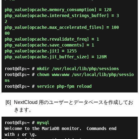
php_value[opcache.memory_consumption] = 128

php_value[opcache.interned_strings_buffer] = 3
2

php_value[opcache.max_accelerated_files] = 100
00

php_value[opcache.revalidate_freq] = 1

php_value[opcache.save_comments] = 1

php_value[opcache.jit] = 1255

php_value[opcache.jit_buffer_size] = 128M

root@dlp:~ #
mkdir /usr/local/lib/php/sessions
root@dlp:~ #
chown www:www /usr/local/lib/php/sessio
ns
root@dlp:~ #
service php-fpm reload
[6]
NextCloud 用のユーザーとデータベースを作成してお
きます。
root@dlp:~ #
mysql
Welcome to the MariaDB monitor.  Commands end 
with ; or \g.
