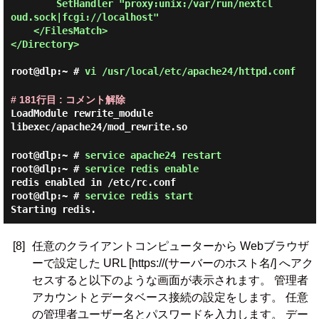
        SetHandler "proxy:unix:/var/run/nextcl
oud.sock|fcgi://localhost"

    </FilesMatch>

</Directory>

root@dlp:~ #
vi /usr/local/etc/apache24/httpd.conf
# 181行目 : コメント解除
LoadModule rewrite_module
libexec/apache24/mod_rewrite.so
root@dlp:~ #
service apache24 restart
root@dlp:~ #
service redis enable
redis enabled in /etc/rc.conf
root@dlp:~ #
service redis start
Starting redis.
[8]
任意のクライアントコンピューターから Webブラウザ
ーで設定した URL [https://(サーバーのホスト名/] へアク
セスすると以下のような画面が表示されます。 管理者
アカウントとデータベース接続の設定をします。 任意
の管理者ユーザー名とパスワードを入力します。 デー