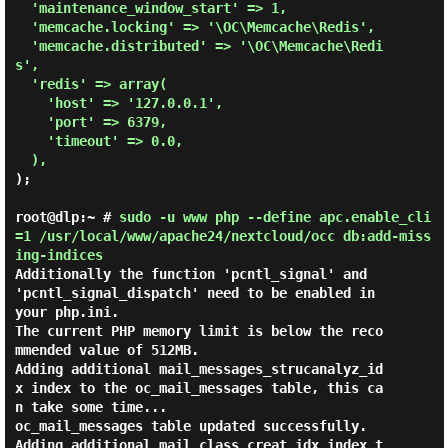
  'maintenance_window_start' => 1,

  'memcache.locking' => '\OC\Memcache\Redis',

  'memcache.distributed' => '\OC\Memcache\Redi
s',

  'redis' => array(

    'host' => '127.0.0.1',

    'port' => 6379,

    'timeout' => 0.0,

  ),
);

root@dlp:~ #
sudo -u www php --define apc.enable_cli
=1 /usr/local/www/apache24/nextcloud/occ db:add-miss
ing-indices
Additionally the function 'pcntl_signal' and 
'pcntl_signal_dispatch' need to be enabled in 
your php.ini.

The current PHP memory limit is below the reco
mmended value of 512MB.

Adding additional mail_messages_strucanalyz_id
x index to the oc_mail_messages table, this ca
n take some time...

oc_mail_messages table updated successfully.

Adding additional mail_class_creat_idx index t