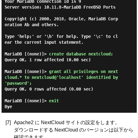
Your MariaDB connection id is 9

Server version: 10.11.8-MariaDB FreeBSD Ports

Copyright (c) 2000, 2018, Oracle, MariaDB Corp
oration Ab and others.

Type 'help;' or '\h' for help. Type '\c' to cl
ear the current input statement.

MariaDB [(none)]> 
create database nextcloud; 
Query OK, 1 row affected (0.00 sec)

MariaDB [(none)]> 
grant all privileges on next
cloud.* to nextcloud@'localhost' identified by 
'password'; 
Query OK, 0 rows affected (0.00 sec)

MariaDB [(none)]> 
exit 
[7]
Apache2 に NextCloud サイトの設定をします。
ダウンロードする NextCloud のバージョンは以下から
確認できます。