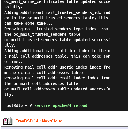
oc_mail_smime_certificates table updated succe
ssfully.

Adding additional mail_trusted_senders_idx ind
ex to the oc_mail_trusted_senders table, this 
can take some time...

Removing mail_trusted_senders_type index from 
the oc_mail_trusted_senders table

oc_mail_trusted_senders table updated successf
ully.

Adding additional mail_coll_idx index to the o
c_mail_coll_addresses table, this can take som
e time...

Removing mail_coll_addr_userid_index index fro
m the oc_mail_coll_addresses table

Removing mail_coll_addr_email_index index from 
the oc_mail_coll_addresses table

oc_mail_coll_addresses table updated successfu
lly.

root@dlp:~ #
service apache24 reload
FreeBSD 14 : NextCloud