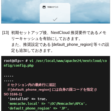
[13]
初期セットアップ後、NextCloud 推奨要件であるメモ
リーキャッシュを有効にしておきます。
また、推奨設定である [default_phone_region] 等々の設
定も追加しておきます。
root@dlp:~ #
vi /usr/local/www/apache24/nextcloud/co
nfig/config.php
.....

.....

// セクション内の最終行に追記
// [default_phone_region] には自身の国コードを指定 (I
SO 3166-1)
  'installed' => true,

'memcache.local' => '\OC\Memcache\APCu',

  'default_phone_region' => 'JP',
