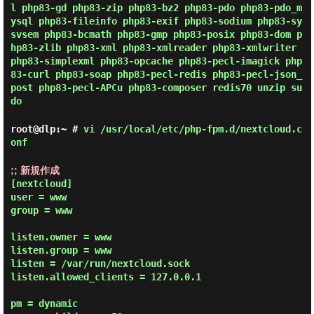
l php83-gd php83-zip php83-bz2 php83-pdo php83-pdo_m
ysql php83-fileinfo php83-exif php83-sodium php83-sy
svsem php83-bcmath php83-gmp php83-posix php83-dom p
hp83-zlib php83-xml php83-xmlreader php83-xmlwriter
php83-simplexml php83-opcache php83-pecl-imagick php
83-curl php83-soap php83-pecl-redis php83-pecl-json_
post php83-pecl-APCu php83-composer redis70 unzip su
do
root@dlp:~ #
vi /usr/local/etc/php-fpm.d/nextcloud.c
onf
;; 新規作成
[nextcloud]

user = www

group = www

listen.owner = www

listen.group = www

listen = /var/run/nextcloud.sock

listen.allowed_clients = 127.0.0.1

pm = dynamic
