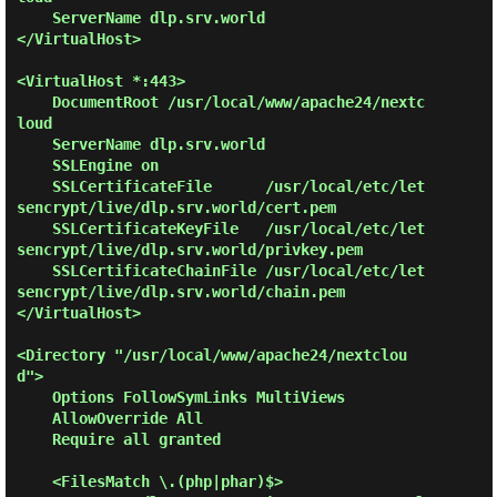
    ServerName dlp.srv.world

</VirtualHost>

<VirtualHost *:443>

    DocumentRoot /usr/local/www/apache24/nextc
loud

    ServerName dlp.srv.world

    SSLEngine on

    SSLCertificateFile      /usr/local/etc/let
sencrypt/live/dlp.srv.world/cert.pem

    SSLCertificateKeyFile   /usr/local/etc/let
sencrypt/live/dlp.srv.world/privkey.pem

    SSLCertificateChainFile /usr/local/etc/let
sencrypt/live/dlp.srv.world/chain.pem

</VirtualHost>

<Directory "/usr/local/www/apache24/nextclou
d">

    Options FollowSymLinks MultiViews

    AllowOverride All

    Require all granted

    <FilesMatch \.(php|phar)$>
