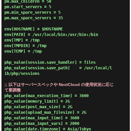
pm.max_children = 50

pm.start_servers = 5

pm.min_spare_servers = 5

pm.max_spare_servers = 35

env[HOSTNAME] = $HOSTNAME

env[PATH] = /usr/local/bin:/usr/bin:/bin

env[TMP] = /tmp

env[TMPDIR] = /tmp

env[TEMP] = /tmp

php_value[session.save_handler] = files

php_value[session.save_path]    = /usr/local/l
ib/php/sessions

;; 以下はサーバースペックや NextCloud の使用状況に応じ
て要調整
php_value[max_execution_time] = 3600

php_value[memory_limit] = 2G

php_value[post_max_size] = 2G

php_value[upload_max_filesize] = 2G

php_value[max_input_time] = 3600

php_value[max_input_vars] = 2000

php_value[date.timezone] = Asia/Tokyo
