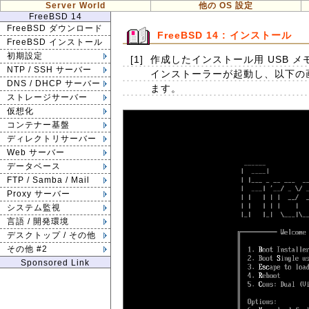
Server World
他の OS 設定
FreeBSD 14
FreeBSD ダウンロード
FreeBSD 14 : インストール
FreeBSD インストール
初期設定
[1]
作成したインストール用 USB メモ
NTP / SSH サーバー
インストーラーが起動し、以下の画
DNS / DHCP サーバー
ます。
ストレージサーバー
仮想化
コンテナー基盤
ディレクトリサーバー
Web サーバー
データベース
FTP / Samba / Mail
Proxy サーバー
システム監視
言語 / 開発環境
デスクトップ / その他
その他 #2
Sponsored Link