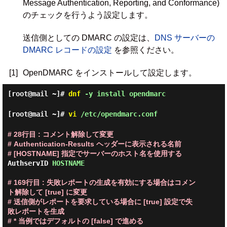
Message Authentication, Reporting, and Conformance)
のチェックを行うよう設定します。
送信側としての DMARC の設定は、
DNS サーバーの
DMARC レコードの設定
を参照ください。
[1]
OpenDMARC をインストールして設定します。
[root@mail ~]#
dnf
-y install opendmarc
[root@mail ~]#
vi
/etc/opendmarc.conf
# 28行目 : コメント解除して変更

# Authentication-Results ヘッダーに表示される名前

# [HOSTNAME] 指定でサーバーのホスト名を使用する
AuthservID 
HOSTNAME
# 169行目 : 失敗レポートの生成を有効にする場合はコメン
ト解除して [true] に変更

# 送信側がレポートを要求している場合に [true] 設定で失
敗レポートを生成

# * 当例ではデフォルトの [false] で進める