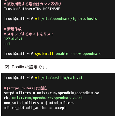
# 複数指定する場合はカンマ区切り
TrustedAuthservIDs HOSTNAME

[root@mail ~]#
vi
/etc/opendmarc/ignore.hosts
# 新規作成

# スキップするホストをリスト
127.0.0.1

::1

[root@mail ~]#
systemctl
enable --now opendmarc
[2]
Postfix の設定です。
[root@mail ~]#
vi
/etc/postfix/main.cf
# [smtpd_milters] に追記
smtpd_milters = unix:/run/opendkim/opendkim.so
ck, 
unix:/run/opendmarc/opendmarc.sock
non_smtpd_milters = $smtpd_milters

milter_default_action = accept
