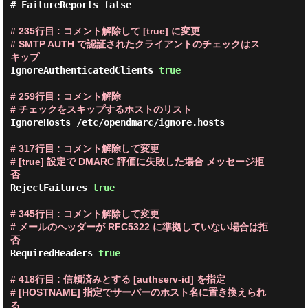
# FailureReports false

# 235行目 : コメント解除して [true] に変更

# SMTP AUTH で認証されたクライアントのチェックはス
キップ
IgnoreAuthenticatedClients 
true
# 259行目 : コメント解除

# チェックをスキップするホストのリスト
IgnoreHosts /etc/opendmarc/ignore.hosts

# 317行目 : コメント解除して変更

# [true] 設定で DMARC 評価に失敗した場合 メッセージ拒
否
RejectFailures 
true
# 345行目 : コメント解除して変更

# メールのヘッダーが RFC5322 に準拠していない場合は拒
否
RequiredHeaders 
true
# 418行目 : 信頼済みとする [authserv-id] を指定

# [HOSTNAME] 指定でサーバーのホスト名に置き換えられ
る
