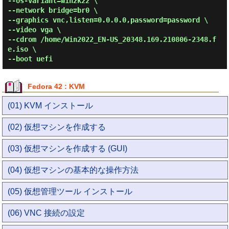
--os-variant=win2k22 \
--network bridge=br0 \
--graphics vnc,listen=0.0.0.0,password=password \
--video vga \
--cdrom /home/Win2022_EN-US_20348.169.210806-2348.f
e.iso \
--boot uefi
Fedora 42 : KVM
(01) KVM インストール
(02) 仮想マシンを作成する
(03) 仮想マシンを作成する (GUI)
(04) 仮想マシンの基本的な操作方法
(05) 仮想管理ツール インストール
(06) VNC 接続の設定