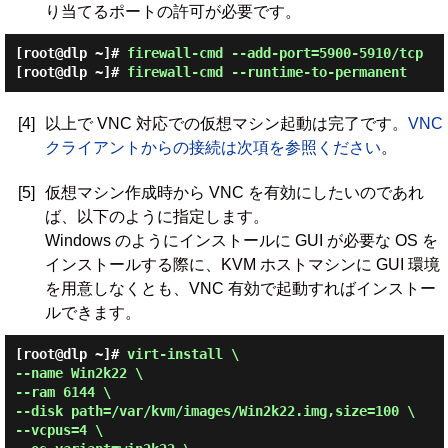
り当てるポートの許可が必要です。
[root@dlp ~]#
firewall-cmd --add-port=5900-5910/tcp
[root@dlp ~]#
firewall-cmd --runtime-to-permanent
[4]
以上で VNC 対応での仮想マシン起動は完了です。
VNC
クライアントからの接続は次項を参照ください
。
[5]
仮想マシン作成時から VNC を有効にしたいのであれ
ば、以下のように指定します。
Windows のようにインストールに GUI が必要な OS を
インストールする際に、KVM ホストマシンに GUI 環境
を用意しなくとも、VNC 有効で起動すればインストー
ルできます。
[root@dlp ~]#
virt-install \
--name Win2k22 \
--ram 6144 \
--disk path=/var/kvm/images/Win2k22.img,size=100 \
--vcpus=4 \