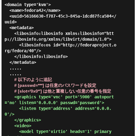
<domain type='kvm'>

  <name>fedora42</name>

  <uuid>56166630-f787-45c3-845a-1dcd87fca504</
uuid>

  <metadata>

    <libosinfo:libosinfo xmlns:libosinfo="htt
p://libosinfo.org/xmlns/libvirt/domain/1.0">

      <libosinfo:os id="http://fedoraproject.o
rg/fedora/40"/>

    </libosinfo:libosinfo>

  </metadata>

  .....

  .....

# 以下のように追記
# [passwd=***] は任意のパスワードを設定
# [slot='0x0*'] は他と重複しない任意の番号を指定
<graphics type='vnc' port='5900' autoport
='no' listen='0.0.0.0' passwd='password'>

      <listen type='address' address='0.0.0.
0'/>

    </graphics>

    <video>

      <model type='virtio' heads='1' primary