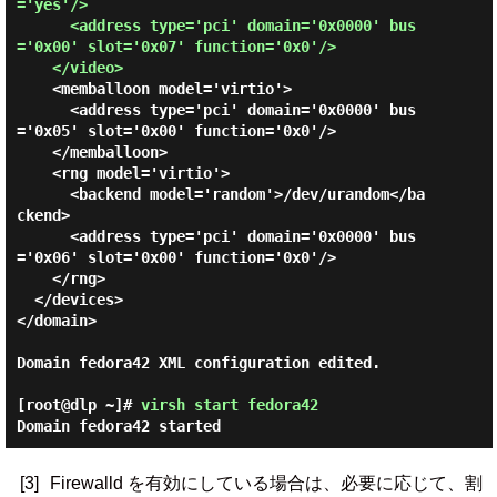
='yes'/>

      <address type='pci' domain='0x0000' bus
='0x00' slot='0x07' function='0x0'/>

    </video>
    <memballoon model='virtio'>

      <address type='pci' domain='0x0000' bus
='0x05' slot='0x00' function='0x0'/>

    </memballoon>

    <rng model='virtio'>

      <backend model='random'>/dev/urandom</ba
ckend>

      <address type='pci' domain='0x0000' bus
='0x06' slot='0x00' function='0x0'/>

    </rng>

  </devices>

</domain>

Domain fedora42 XML configuration edited.

[root@dlp ~]#
virsh start fedora42
Domain fedora42 started
[3]
Firewalld を有効にしている場合は、必要に応じて、割