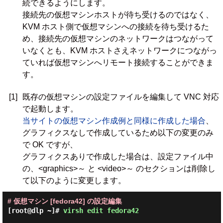
続できるようにします。
接続先の仮想マシンホストが待ち受けるのではなく、
KVM ホスト側で仮想マシンへの接続を待ち受けるた
め、接続先の仮想マシンのネットワークはつながって
いなくとも、KVM ホストさえネットワークにつながっ
ていれば仮想マシンへリモート接続することができま
す。
[1]
既存の仮想マシンの設定ファイルを編集して VNC 対応
で起動します。
当サイトの仮想マシン作成例と同様に作成した場合
、
グラフィクスなしで作成しているため以下の変更のみ
で OK ですが、
グラフィクスありで作成した場合は、設定ファイル中
の、<graphics>～ と <video>～ のセクションは削除し
て以下のように変更します。
# 仮想マシン [fedora42] の設定編集
[root@dlp ~]#
virsh edit fedora42