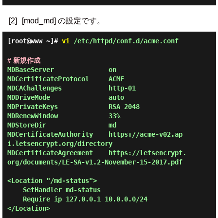
[2]
[mod_md] の設定です。
[root@www ~]#
vi
/etc/httpd/conf.d/acme.conf
# 新規作成
MDBaseServer              on

MDCertificateProtocol     ACME

MDCAChallenges            http-01

MDDriveMode               auto

MDPrivateKeys             RSA 2048

MDRenewWindow             33%

MDStoreDir                md

MDCertificateAuthority    https://acme-v02.ap
i.letsencrypt.org/directory

MDCertificateAgreement    https://letsencrypt.
org/documents/LE-SA-v1.2-November-15-2017.pdf

<Location "/md-status">

    SetHandler md-status

    Require ip 127.0.0.1 10.0.0.0/24

</Location>
