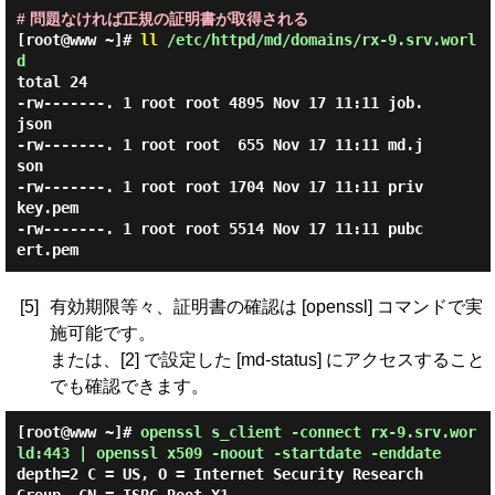
# 問題なければ正規の証明書が取得される
[root@www ~]#
ll
/etc/httpd/md/domains/rx-9.srv.worl
d
total 24

-rw-------. 1 root root 4895 Nov 17 11:11 job.
json

-rw-------. 1 root root  655 Nov 17 11:11 md.j
son

-rw-------. 1 root root 1704 Nov 17 11:11 priv
key.pem

-rw-------. 1 root root 5514 Nov 17 11:11 pubc
[5]
有効期限等々、証明書の確認は [openssl] コマンドで実
施可能です。
または、[2] で設定した [md-status] にアクセスすること
でも確認できます。
[root@www ~]#
openssl s_client -connect rx-9.srv.wor
ld:443 | openssl x509 -noout -startdate -enddate
depth=2 C = US, O = Internet Security Research 