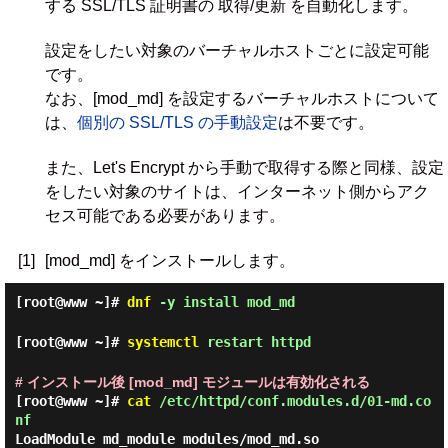
する SSL/TLS 証明書の 取得/更新 を自動化します。
設定をしたい対象のバーチャルホストごとに設定可能
です。
なお、[mod_md] を設定するバーチャルホストについて
は、
個別の SSL/TLS の手動設定
は不要です。
また、Let's Encrypt から手動で取得する際と同様、設定
をしたい対象のサイトは、インターネット側からアク
セス可能である必要があります。
[1]
[mod_md] をインストールします。
[root@www ~]#
dnf
-y install mod_md
[root@www ~]#
systemctl
restart httpd
# インストール後 [mod_md] モジュールは有効化される
[root@www ~]#
cat
/etc/httpd/conf.modules.d/01-md.co
nf
LoadModule md_module modules/mod_md.so