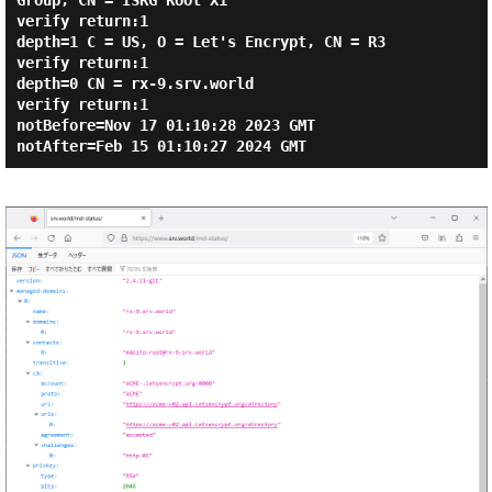
Group, CN = ISRG Root X1

verify return:1

depth=1 C = US, O = Let's Encrypt, CN = R3

verify return:1

depth=0 CN = rx-9.srv.world

verify return:1

notBefore=Nov 17 01:10:28 2023 GMT
