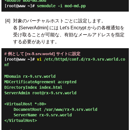
-module mod-md.mod
[root@www ~]#
semodule -i mod-md.pp
[4]
対象のバーチャルホストごとに設定します。
各 [ServerAdmin] には Let's Encrypt からの各種通知を
受け取ることが可能な、有効なメールアドレスを指定
する必要があります。
# 例として [rx-9.srv.world] サイトに設定
[root@www ~]#
vi
/etc/httpd/conf.d/rx-9.srv.world.co
nf
MDomain rx-9.srv.world

MDCertificateAgreement accepted

DirectoryIndex index.html

ServerAdmin root@rx-9.srv.world

<VirtualHost *:80>

    DocumentRoot /var/www/rx-9.srv.world

    ServerName rx-9.srv.world

</VirtualHost>
