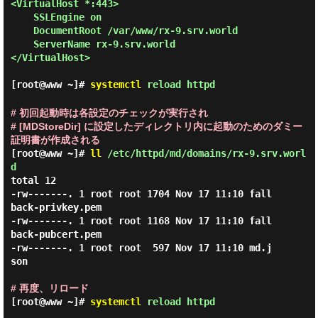
<VirtualHost *:443>

    SSLEngine on

    DocumentRoot /var/www/rx-9.srv.world

    ServerName rx-9.srv.world

</VirtualHost>

[root@www ~]#
systemctl
reload httpd
# 初回起動時は各設定のチェックが実行され
# [MDStoreDir] に設定したディレクトリ内に起動のためのダミー
証明書が作成される
[root@www ~]#
ll
/etc/httpd/md/domains/rx-9.srv.worl
d
total 12

-rw-------. 1 root root 1704 Nov 17 11:10 fall
back-privkey.pem

-rw-------. 1 root root 1168 Nov 17 11:10 fall
back-pubcert.pem

-rw-------. 1 root root  597 Nov 17 11:10 md.j
son

# 再度、リロード
[root@www ~]#
systemctl
reload httpd