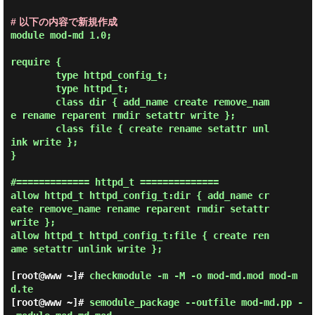
# 以下の内容で新規作成
module mod-md 1.0;

require {

        type httpd_config_t;

        type httpd_t;

        class dir { add_name create remove_nam
e rename reparent rmdir setattr write };

        class file { create rename setattr unl
ink write };

}

#============= httpd_t ==============

allow httpd_t httpd_config_t:dir { add_name cr
eate remove_name rename reparent rmdir setattr 
write };

allow httpd_t httpd_config_t:file { create ren
ame setattr unlink write };

[root@www ~]#
checkmodule -m -M -o mod-md.mod mod-m
d.te
[root@www ~]#
semodule_package --outfile mod-md.pp -