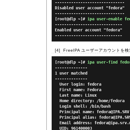
------------------------------

Disabled user account "fedora"

[root@dlp ~]#
ipa user-enable fe
-----------------------------

Enabled user account "fedora"

[4]
FreeIPA ユーザーアカウントを
[root@dlp ~]#
ipa user-find fedo
--------------

1 user matched

--------------

  User login: fedora

  First name: Fedora

  Last name: Linux

  Home directory: /home/fedora

  Login shell: /bin/bash

  Principal name: fedora@IPA.SRV.WORLD

  Principal alias: fedora@IPA.SRV.WORLD

  Email address: fedora@ipa.srv.world

  UID: 961400003
