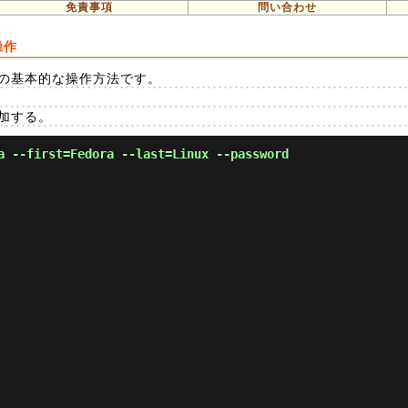
免責事項
問い合わせ
操作
管理の基本的な操作方法です。
追加する。
a --first=Fedora --last=Linux --password