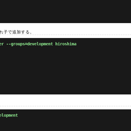
を入れ子で追加する。
er --groups=development hiroshima
elopment