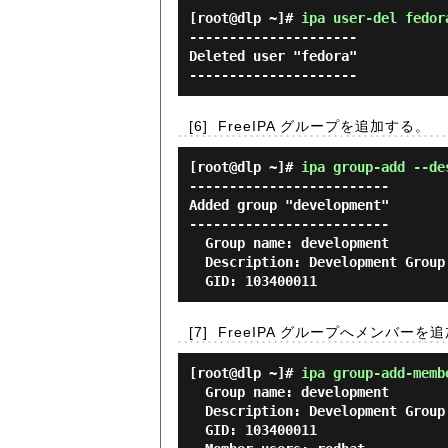
[root@dlp ~]#
ipa user-del fedor
---------------------

Deleted user "fedora"

[6]
FreeIPA グループを追加する。
[root@dlp ~]#
ipa group-add --de
-------------------------

Added group "development"

-------------------------

  Group name: development

  Description: Development Group

[7]
FreeIPA グループへメンバーを
[root@dlp ~]#
ipa group-add-memb
  Group name: development

  Description: Development Group

  GID: 103400011
