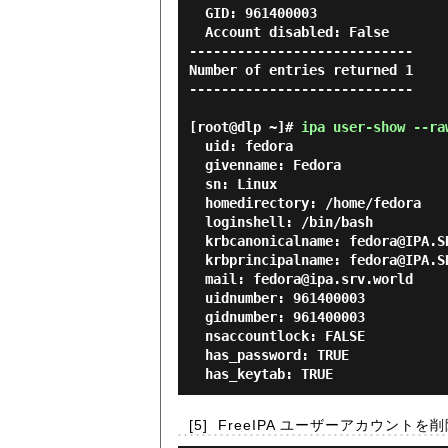
  GID: 961400003

  Account disabled: False

----------------------------

Number of entries returned 1

----------------------------

[root@dlp ~]#
ipa user-show --ra
  uid: fedora

  givenname: Fedora

  sn: Linux

  homedirectory: /home/fedora

  loginshell: /bin/bash

  krbcanonicalname: fedora@IPA.SRV.WORLD

  krbprincipalname: fedora@IPA.SRV.WORLD

  mail: fedora@ipa.srv.world

  uidnumber: 961400003

  gidnumber: 961400003

  nsaccountlock: FALSE

  has_password: TRUE

[5]
FreeIPA ユーザーアカウントを