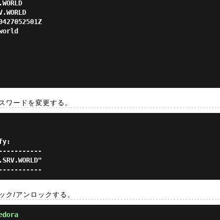
のパスワードを変更する。
y:

----------

SRV.WORLD"

ロック/アンロックする。
edora