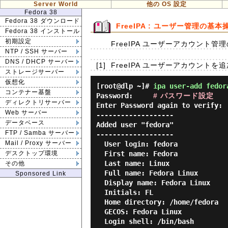
Server World
他の OS 設定
Fedora 38
Fedora 38 ダウンロード
FreeIPA : ユーザー管理の基本
Fedora 38 インストール
初期設定
FreeIPA ユーザーアカウント
NTP / SSH サーバー
DNS / DHCP サーバー
[1]
FreeIPA ユーザーアカウントを
ストレージサーバー
仮想化
[root@dlp ~]#
ipa user-add fedor
コンテナー基盤
Password:     
# パスワード設定
ディレクトリサーバー
Enter Password again to verify:

Web サーバー
-------------------

データベース
Added user "fedora"

FTP / Samba サーバー
-------------------

Mail / Proxy サーバー
  User login: fedora

  First name: Fedora

デスクトップ環境
  Last name: Linux

その他
  Full name: Fedora Linux

Sponsored Link
  Display name: Fedora Linux

  Initials: FL

  Home directory: /home/fedora

  GECOS: Fedora Linux

  Login shell: /bin/bash
