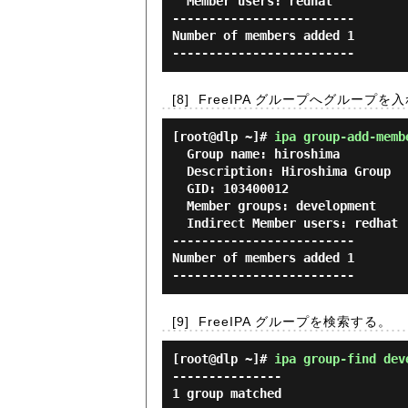
  Member users: redhat

-------------------------

Number of members added 1

[8]
FreeIPA グループへグループ
[root@dlp ~]#
ipa group-add-memb
  Group name: hiroshima

  Description: Hiroshima Group

  GID: 103400012

  Member groups: development

  Indirect Member users: redhat

-------------------------

Number of members added 1

[9]
FreeIPA グループを検索する。
[root@dlp ~]#
ipa group-find dev
---------------

1 group matched
