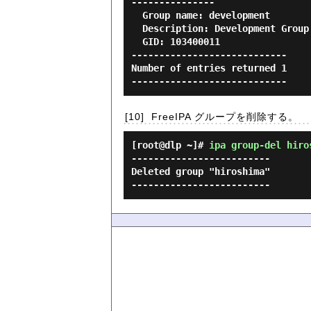
---------------

  Group name: development

  Description: Development Group

  GID: 103400011

----------------------------

Number of entries returned 1

[10]
FreeIPA グループを削除する。
[root@dlp ~]#
ipa group-del hiro
-------------------------

Deleted group "hiroshima"
