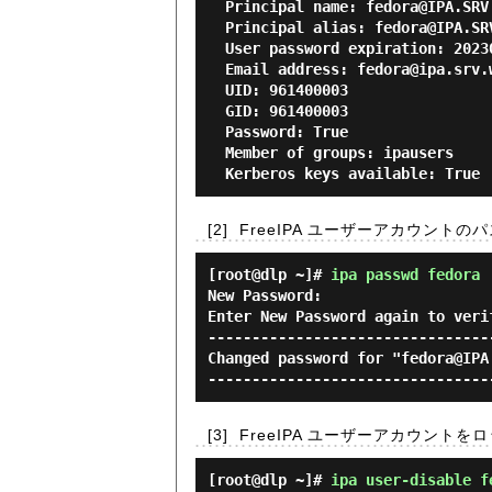
  Principal name: fedora@IPA.SRV.WORLD

  Principal alias: fedora@IPA.SRV.WORLD

  User password expiration: 20230427052501Z

  Email address: fedora@ipa.srv.world

  UID: 961400003

  GID: 961400003

  Password: True

  Member of groups: ipausers

[2]
FreeIPA ユーザーアカウント
[root@dlp ~]#
ipa passwd fedora
New Password:

Enter New Password again to verif
---------------------------------
Changed password for "fedora@IPA.
[3]
FreeIPA ユーザーアカウントを
[root@dlp ~]#
ipa user-disable f