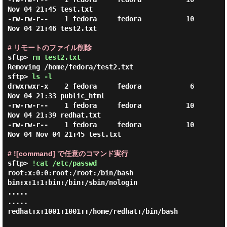
Nov 04 21:45 test.txt

-rw-rw-r--    1 fedora     fedora           10 
Nov 04 21:46 test2.txt

# リモートのファイル削除
sftp> 
rm test2.txt
Removing /home/fedora/test2.txt

sftp> 
ls -l
drwxrwxr-x    2 fedora     fedora            6 
Nov 04 21:33 public_html

-rw-rw-r--    1 fedora     fedora           10 
Nov 04 21:39 redhat.txt

-rw-rw-r--    1 fedora     fedora           10 
Nov 04 Nov 04 21:45 test.txt

# ![command] で任意のコマンド実行
sftp> 
!cat /etc/passwd
root:x:0:0:root:/root:/bin/bash

bin:x:1:1:bin:/bin:/sbin/nologin

.....

.....

redhat:x:1001:1001::/home/redhat:/bin/bash
