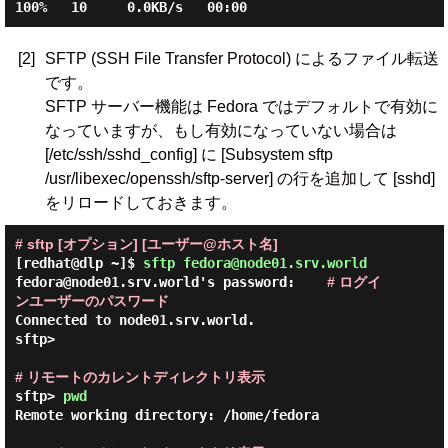
[2]
SFTP (SSH File Transfer Protocol) によるファイル転送
です。
SFTP サーバー機能は Fedora ではデフォルトで有効に
なっていますが、もし有効になっていない場合は
[/etc/ssh/sshd_config] に [Subsystem sftp
/usr/libexec/openssh/sftp-server] の行を追加して [sshd]
をリロードしておきます。
# sftp [オプション] [ユーザー@ホスト名]
[redhat@dlp ~]$
sftp fedora@node01.srv.world
fedora@node01.srv.world's password:    
# ログイ
ンユーザーのパスワード
Connected to node01.srv.world.

sftp>

# リモートのカレントディレクトリ表示
sftp> 
pwd
Remote working directory: /home/fedora
