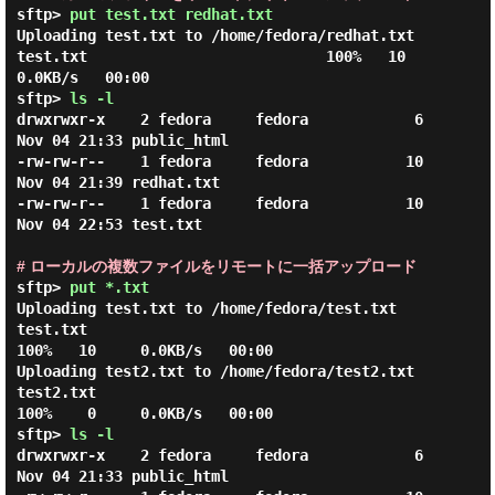
sftp> 
put test.txt redhat.txt
Uploading test.txt to /home/fedora/redhat.txt

test.txt                           100%   10     
0.0KB/s   00:00

sftp> 
ls -l
drwxrwxr-x    2 fedora     fedora            6 
Nov 04 21:33 public_html

-rw-rw-r--    1 fedora     fedora           10 
Nov 04 21:39 redhat.txt

-rw-rw-r--    1 fedora     fedora           10 
Nov 04 22:53 test.txt

# ローカルの複数ファイルをリモートに一括アップロード
sftp> 
put *.txt
Uploading test.txt to /home/fedora/test.txt

test.txt                                           
100%   10     0.0KB/s   00:00

Uploading test2.txt to /home/fedora/test2.txt

test2.txt                                          
100%    0     0.0KB/s   00:00

sftp> 
ls -l
drwxrwxr-x    2 fedora     fedora            6 
Nov 04 21:33 public_html
