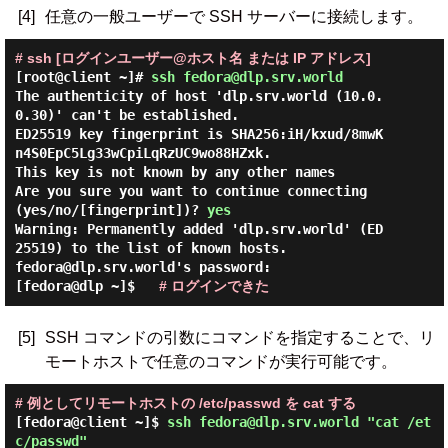
[4]
任意の一般ユーザーで SSH サーバーに接続します。
# ssh [ログインユーザー@ホスト名 または IP アドレス]
[root@client ~]#
ssh fedora@dlp.srv.world
The authenticity of host 'dlp.srv.world (10.0.
0.30)' can't be established.

ED25519 key fingerprint is SHA256:iH/kxud/8mwK
n4S0EpC5Lg33wCpiLqRzUC9wo88HZxk.

This key is not known by any other names

Are you sure you want to continue connecting 
(yes/no/[fingerprint])? 
yes
Warning: Permanently added 'dlp.srv.world' (ED
25519) to the list of known hosts.

fedora@dlp.srv.world's password:

[fedora@dlp ~]$   
# ログインできた
[5]
SSH コマンドの引数にコマンドを指定することで、リ
モートホストで任意のコマンドが実行可能です。
# 例としてリモートホストの /etc/passwd を cat する
[fedora@client ~]$
ssh fedora@dlp.srv.world "cat /et
c/passwd"