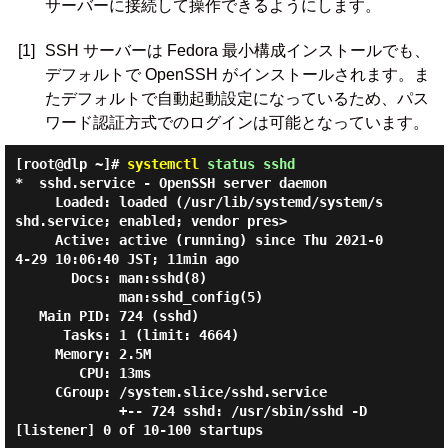
サーバーに接続して操作できるようにします。
[1]
SSH サーバーは Fedora 最小構成インストールでも、
デフォルトで OpenSSH がインストールされます。ま
たデフォルトで自動起動設定になっているため、パス
ワード認証方式でのログインは可能となっています。
[root@dlp ~]#
systemctl
status sshd
*  sshd.service - OpenSSH server daemon

     Loaded: loaded (/usr/lib/systemd/system/s
shd.service; enabled; vendor pres>

     Active: active (running) since Thu 2021-0
4-29 10:06:40 JST; 11min ago

       Docs: man:sshd(8)

             man:sshd_config(5)

   Main PID: 724 (sshd)

      Tasks: 1 (limit: 4664)

     Memory: 2.5M

        CPU: 13ms

     CGroup: /system.slice/sshd.service

             +-- 724 sshd: /usr/sbin/sshd -D 
[listener] 0 of 10-100 startups
