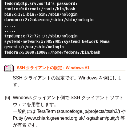
fedora@dlp.srv.world's password:
root:x:0:0:root:/root:/bin/bash

bin:x:1:1:bin:/bin:/sbin/nologin

daemon:x:2:2:daemon:/sbin:/sbin/nologin

.....

.....

tcpdump:x:72:72::/:/sbin/nologin

systemd-network:x:985:985:systemd Network Mana
gement:/:/usr/sbin/nologin

SSH クライアントの設定 : Windows #1
SSH クライアントの設定です。Windows を例にしま
す。
[6]
Windows クライアント側で SSH クライアント ソフト
ウェアを用意します。
一般的には TeraTerm (sourceforge.jp/projects/ttssh2/) や
Putty (www.chiark.greenend.org.uk/~sgtatham/putty/) 等
が有名です。