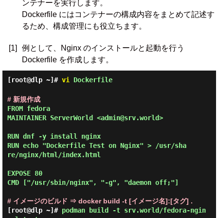
ンテナーを実行します。
Dockerfile にはコンテナーの構成内容をまとめて記述す
るため、構成管理にも役立ちます。
[1]
例として、Nginx のインストールと起動を行う
Dockerfile を作成します。
[root@dlp ~]#
vi
Dockerfile
# 新規作成
FROM fedora

MAINTAINER ServerWorld <admin@srv.world>

RUN dnf -y install nginx

RUN echo "Dockerfile Test on Nginx" > /usr/sha
re/nginx/html/index.html

EXPOSE 80

CMD ["/usr/sbin/nginx", "-g", "daemon off;"]

# イメージのビルド ⇒ docker build -t [イメージ名]:[タグ] .
[root@dlp ~]#
podman build -t srv.world/fedora-ngin