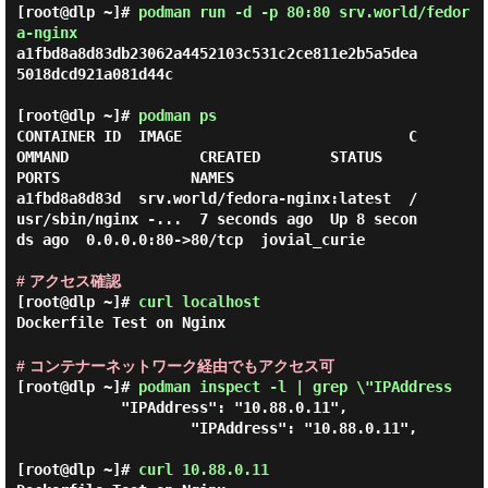
[root@dlp ~]#
podman run -d -p 80:80 srv.world/fedor
a-nginx
a1fbd8a8d83db23062a4452103c531c2ce811e2b5a5dea
5018dcd921a081d44c

[root@dlp ~]#
podman ps
CONTAINER ID  IMAGE                          C
OMMAND               CREATED        STATUS            
PORTS               NAMES

a1fbd8a8d83d  srv.world/fedora-nginx:latest  /
usr/sbin/nginx -...  7 seconds ago  Up 8 secon
ds ago  0.0.0.0:80->80/tcp  jovial_curie

# アクセス確認
[root@dlp ~]#
curl localhost
Dockerfile Test on Nginx
# コンテナーネットワーク経由でもアクセス可
[root@dlp ~]#
podman inspect -l | grep \"IPAddress
            "IPAddress": "10.88.0.11",

                    "IPAddress": "10.88.0.11",

[root@dlp ~]#
curl 10.88.0.11