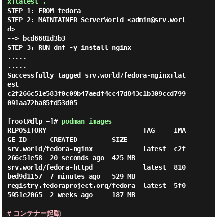
x:latest .
STEP 1: FROM fedora

STEP 2: MAINTAINER ServerWorld <admin@srv.worl
d>

--> bcd6681d3b3

STEP 3: RUN dnf -y install nginx

.....

.....

Successfully tagged srv.world/fedora-nginx:lat
est

c2f266c51e583f0c09b47aedf4cc47d843c1b309ccd799
091aa72ba85fd53d05

[root@dlp ~]#
podman images
REPOSITORY                         TAG     IMA
GE ID      CREATED         SIZE

srv.world/fedora-nginx             latest  c2f
266c51e58  20 seconds ago  425 MB

srv.world/fedora-httpd             latest  810
bed9d1157  7 minutes ago   529 MB

registry.fedoraproject.org/fedora  latest  5f0
5951e2065  2 weeks ago     187 MB

# コンテナー起動