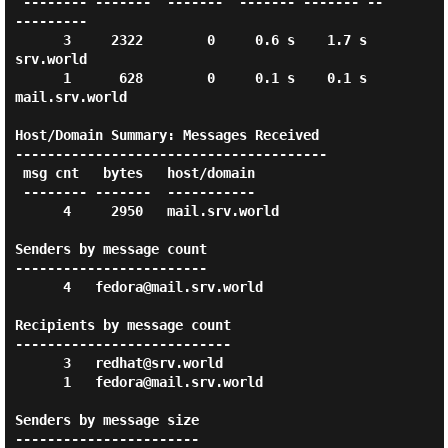
 -------- -------  -------  ------- ------- --
---------

      3     2322        0     0.6 s    1.7 s  
srv.world

      1      628        0     0.1 s    0.1 s  
mail.srv.world

Host/Domain Summary: Messages Received

---------------------------------------

 msg cnt   bytes   host/domain

 -------- -------  -----------

      4     2950   mail.srv.world

Senders by message count

------------------------

      4   fedora@mail.srv.world

Recipients by message count

---------------------------

      3   redhat@srv.world

      1   fedora@mail.srv.world

Senders by message size

-----------------------
