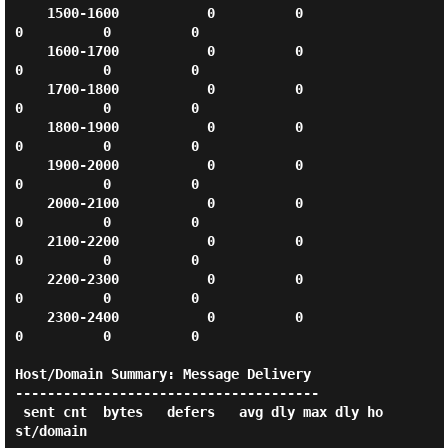
    1500-1600           0          0          
0          0          0

    1600-1700           0          0          
0          0          0

    1700-1800           0          0          
0          0          0

    1800-1900           0          0          
0          0          0

    1900-2000           0          0          
0          0          0

    2000-2100           0          0          
0          0          0

    2100-2200           0          0          
0          0          0

    2200-2300           0          0          
0          0          0

    2300-2400           0          0          
0          0          0

Host/Domain Summary: Message Delivery

--------------------------------------

 sent cnt  bytes   defers   avg dly max dly ho
st/domain
