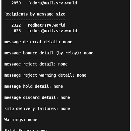
   2950   fedora@mail.srv.world

Recipients by message size

--------------------------

   2322   redhat@srv.world

    628   fedora@mail.srv.world

message deferral detail: none

message bounce detail (by relay): none

message reject detail: none

message reject warning detail: none

message hold detail: none

message discard detail: none

smtp delivery failures: none

Warnings: none

Fatal Errors: none
