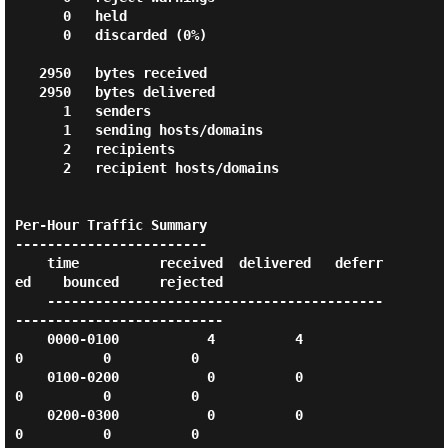
      0   held

      0   discarded (0%)

   2950   bytes received

   2950   bytes delivered

      1   senders

      1   sending hosts/domains

      2   recipients

      2   recipient hosts/domains

Per-Hour Traffic Summary

------------------------

    time          received  delivered   deferr
ed    bounced     rejected

    ------------------------------------------
--------------------------

    0000-0100           4          4          
0          0          0

    0100-0200           0          0          
0          0          0

    0200-0300           0          0          
0          0          0
