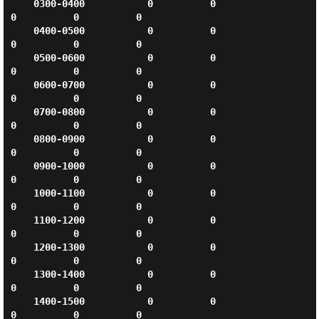
    0300-0400           0          0          
0          0          0

    0400-0500           0          0          
0          0          0

    0500-0600           0          0          
0          0          0

    0600-0700           0          0          
0          0          0

    0700-0800           0          0          
0          0          0

    0800-0900           0          0          
0          0          0

    0900-1000           0          0          
0          0          0

    1000-1100           0          0          
0          0          0

    1100-1200           0          0          
0          0          0

    1200-1300           0          0          
0          0          0

    1300-1400           0          0          
0          0          0

    1400-1500           0          0          
0          0          0
