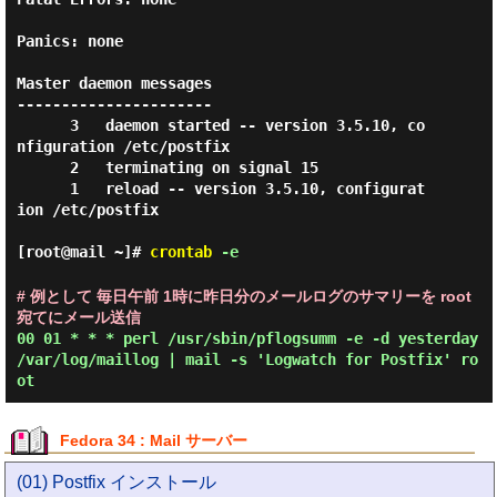
Panics: none

Master daemon messages

----------------------

      3   daemon started -- version 3.5.10, co
nfiguration /etc/postfix

      2   terminating on signal 15

      1   reload -- version 3.5.10, configurat
ion /etc/postfix

[root@mail ~]#
crontab
-e
# 例として 毎日午前 1時に昨日分のメールログのサマリーを root
宛てにメール送信
00 01 * * * perl /usr/sbin/pflogsumm -e -d yesterday
/var/log/maillog | mail -s 'Logwatch for Postfix' ro
ot
Fedora 34 : Mail サーバー
(01) Postfix インストール