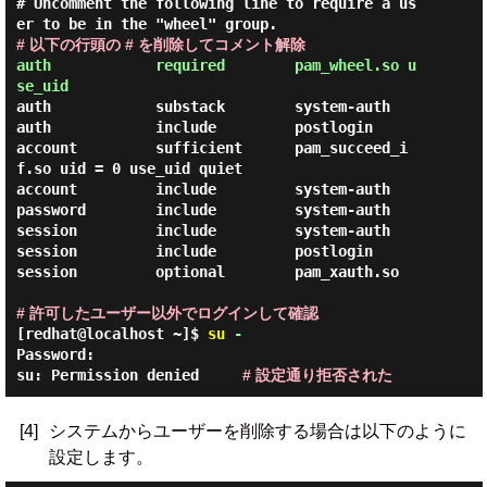
# Uncomment the following line to require a us
# 以下の行頭の # を削除してコメント解除
auth            required        pam_wheel.so u
se_uid
auth            substack        system-auth

auth            include         postlogin

account         sufficient      pam_succeed_i
f.so uid = 0 use_uid quiet

account         include         system-auth

password        include         system-auth

session         include         system-auth

session         include         postlogin

session         optional        pam_xauth.so

# 許可したユーザー以外でログインして確認
[redhat@localhost ~]$
su
-
Password:

su: Permission denied     
# 設定通り拒否された
[4]
システムからユーザーを削除する場合は以下のように
設定します。