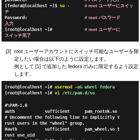
[fedora@localhost ~]$
su
-
# root ユーザーにスイッ
チ
Password:                       
# root パスワード
入力
[root@localhost ~]#             
# root ユーザーに
スイッチ完了
[3]
root ユーザーアカウントにスイッチ可能なユーザーを限
定したい場合は以下のように設定します。
例として [1] で追加した fedora のみに限定するよう設定
します。
[root@localhost ~]#
usermod
-aG wheel fedora
[root@localhost ~]#
vi
/etc/pam.d/su
#%PAM-1.0

auth            sufficient      pam_rootok.so

# Uncomment the following line to implicitly t
rust users in the "wheel" group.

#auth           sufficient      pam_wheel.so t
rust use_uid
