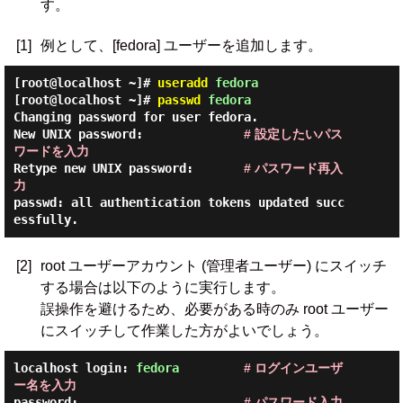
す。
[1]
例として、[fedora] ユーザーを追加します。
[root@localhost ~]#
useradd
fedora
[root@localhost ~]#
passwd
fedora
Changing password for user fedora.

New UNIX password:              
# 設定したいパス
ワードを入力
Retype new UNIX password:       
# パスワード再入
力
passwd: all authentication tokens updated succ
[2]
root ユーザーアカウント (管理者ユーザー) にスイッチ
する場合は以下のように実行します。
誤操作を避けるため、必要がある時のみ root ユーザー
にスイッチして作業した方がよいでしょう。
localhost login: 
fedora
# ログインユーザ
ー名を入力
password:                       
# パスワード入力