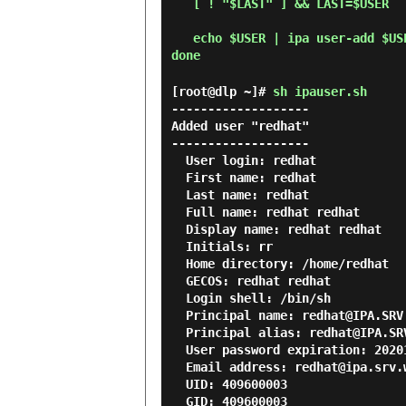
   [ ! "$LAST" ] && LAST=$USER

   echo $USER | ipa user-add $USER --first=$FIRST --last=$LAST --password

[root@dlp ~]#
sh ipauser.sh
-------------------

Added user "redhat"

-------------------

  User login: redhat

  First name: redhat

  Last name: redhat

  Full name: redhat redhat

  Display name: redhat redhat

  Initials: rr

  Home directory: /home/redhat

  GECOS: redhat redhat

  Login shell: /bin/sh

  Principal name: redhat@IPA.SRV.WORLD

  Principal alias: redhat@IPA.SRV.WORLD

  User password expiration: 20201110024438Z

  Email address: redhat@ipa.srv.world

  UID: 409600003

  GID: 409600003
