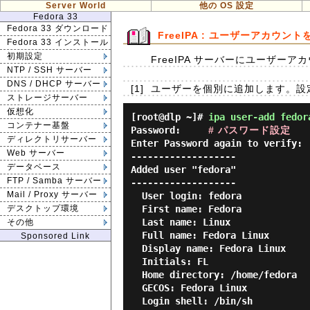
Server World
他の OS 設定
Fedora 33
Fedora 33 ダウンロード
FreeIPA : ユーザーアカウン
Fedora 33 インストール
初期設定
FreeIPA サーバーにユーザー
NTP / SSH サーバー
DNS / DHCP サーバー
[1]
ユーザーを個別に追加します。設
ストレージサーバー
仮想化
[root@dlp ~]#
ipa user-add fedor
コンテナー基盤
Password:     
# パスワード設定
ディレクトリサーバー
Enter Password again to verify:

Web サーバー
-------------------

データベース
Added user "fedora"

FTP / Samba サーバー
-------------------

Mail / Proxy サーバー
  User login: fedora

  First name: Fedora

デスクトップ環境
  Last name: Linux

その他
  Full name: Fedora Linux

Sponsored Link
  Display name: Fedora Linux

  Initials: FL

  Home directory: /home/fedora

  GECOS: Fedora Linux

  Login shell: /bin/sh
