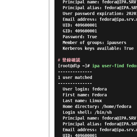
  Principal name: fedora@IPA.SRV.WORLD

  Principal alias: fedora@IPA.SRV.WORLD

  User password expiration: 20201110024310Z

  Email address: fedora@ipa.srv.world

  UID: 409600001

  GID: 409600001

  Password: True

  Member of groups: ipausers

  Kerberos keys available: True

# 登録確認
[root@dlp ~]#
ipa user-find fedo
--------------

1 user matched

--------------

  User login: fedora

  First name: Fedora

  Last name: Linux

  Home directory: /home/fedora

  Login shell: /bin/sh

  Principal name: fedora@IPA.SRV.WORLD

  Principal alias: fedora@IPA.SRV.WORLD

  Email address: fedora@ipa.srv.world

  UID: 409600001
