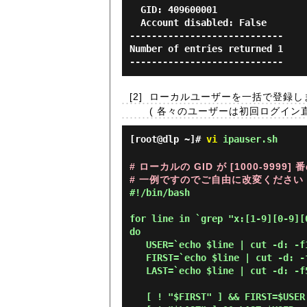
  GID: 409600001

  Account disabled: False

----------------------------

Number of entries returned 1

[2]
ローカルユーザーを一括で登録し
( 各々のユーザーは初回ログイン
[root@dlp ~]#
vi
ipauser.sh
# ローカルの GID が [1000-999
# 一例ですのでご自由に改変ください
#!/bin/bash

for line in `grep "x:[1-9][0-9][
do

   USER=`echo $line | cut -d: -f1`

   FIRST=`echo $line | cut -d: -f5 | awk {'print $1'}`

   LAST=`echo $line | cut -d: -f5 | awk {'print $2'}`

   [ ! "$FIRST" ] && FIRST=$USER
