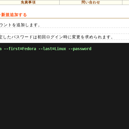
免責事項
問い合わせ
トを新規追加する
アカウントを追加します。
定したパスワードは初回ログイン時に変更を求められます。
a --first=Fedora --last=Linux --password