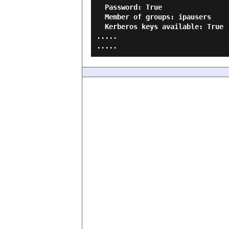
  Password: True

  Member of groups: ipausers

  Kerberos keys available: True

.....
