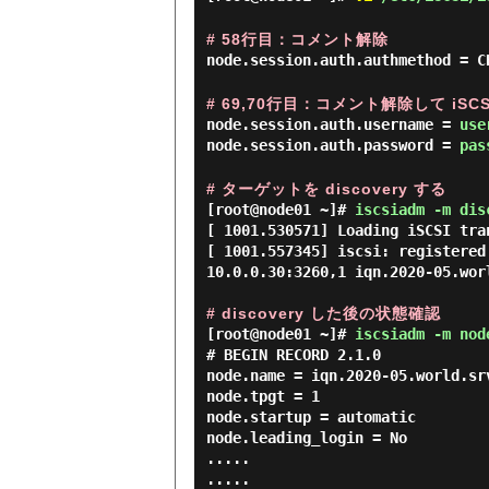
# 58行目：コメント解除
node.session.auth.authmethod = C
# 69,70行目：コメント解除して i
node.session.auth.username =
use
node.session.auth.password =
pas
# ターゲットを discovery する
[root@node01 ~]#
iscsiadm -m dis
[ 1001.530571] Loading iSCSI tra
[ 1001.557345] iscsi: registered 
10.0.0.30:3260,1 iqn.2020-05.worl
# discovery した後の状態確認
[root@node01 ~]#
iscsiadm -m nod
# BEGIN RECORD 2.1.0

node.name = iqn.2020-05.world.srv
node.tpgt = 1

node.startup = automatic

node.leading_login = No

.....

.....
