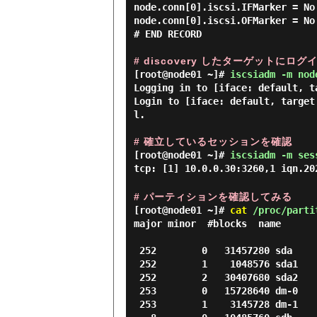
node.conn[0].iscsi.IFMarker = No

node.conn[0].iscsi.OFMarker = No

# END RECORD

# discovery したターゲットにログ
[root@node01 ~]#
iscsiadm -m nod
Logging in to [iface: default, t
Login to [iface: default, target
l.

# 確立しているセッションを確認
[root@node01 ~]#
iscsiadm -m ses
tcp: [1] 10.0.0.30:3260,1 iqn.20
# パーティションを確認してみる
[root@node01 ~]#
cat
/proc/parti
major minor  #blocks  name

 252        0   31457280 sda

 252        1    1048576 sda1

 252        2   30407680 sda2

 253        0   15728640 dm-0

 253        1    3145728 dm-1
