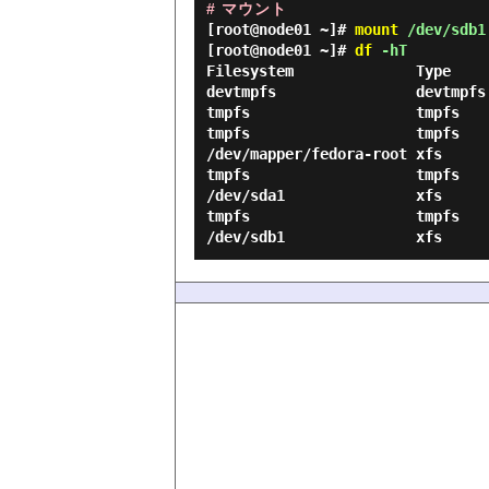
# マウント
[root@node01 ~]#
mount
/dev/sdb1
[root@node01 ~]#
df
-hT
Filesystem              Type    
devtmpfs                devtmpfs
tmpfs                   tmpfs   
tmpfs                   tmpfs   
/dev/mapper/fedora-root xfs     
tmpfs                   tmpfs   
/dev/sda1               xfs     
tmpfs                   tmpfs   