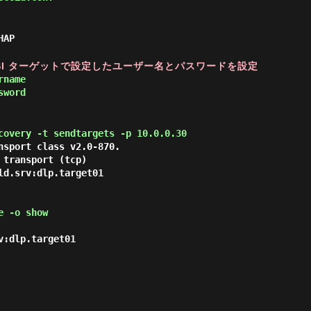
HAP
SCSI ターゲットで設定したユーザー名とパスワードを設定
rname
sword
covery -t sendtargets -p 10.0.0.30
nsport class v2.0-870.

transport (tcp)

d.srv:dlp.target01

e -o show
:dlp.target01
