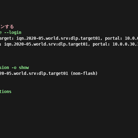
インする
e --login
arget: iqn.2020-05.world.srv:dlp.target01, portal: 10.0.0
: iqn.2020-05.world.srv:dlp.target01, portal: 10.0.0.30,
sion -o show
20-05.world.srv:dlp.target01 (non-flash)
tions