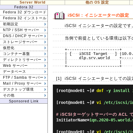
Server World
他の OS 設定
Fedora 32
Fedora 32 ダウンロード
iSCSI : イニシエーターの設定
Fedora 32 インストール
初期設定
iSCSI イニシエーターの設定です
NTP / SSH サーバー
DNS / DHCP サーバー
当例で前提としている環境は以下
ストレージサーバー
仮想化
+----------------------+     
| [   iSCSI Target   ] |10.0.
コンテナー基盤
|     dlp.srv.world    +-----
ディレクトリサーバー
|                      |     
Web サーバー
+----------------------+     
データベース
FTP / Samba サーバー
[1]
iSCSI イニシエーターとしての
Mail / Proxy サーバー
デスクトップ環境
[root@node01 ~]#
dnf
-y install i
その他
Sponsored Link
[root@node01 ~]#
vi
/etc/iscsi/i
# iSCSIターゲットサーバーの ACL 
InitiatorName=
iqn.2020-05.world.
[root@node01 ~]#
vi
/etc/iscsi/i