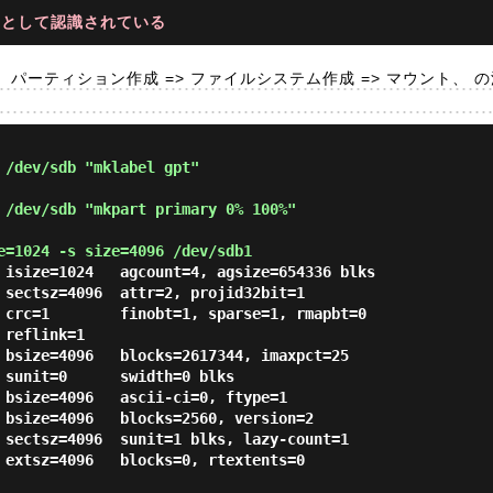
] として認識されている
、パーティション作成 => ファイルシステム作成 => マウント、 の流れ
 /dev/sdb "mklabel gpt"
 /dev/sdb "mkpart primary 0% 100%"
e=1024 -s size=4096 /dev/sdb1
 isize=1024   agcount=4, agsize=654336 blks

 bsize=4096   blocks=2617344, imaxpct=25

 bsize=4096   ascii-ci=0, ftype=1

 bsize=4096   blocks=2560, version=2

 extsz=4096   blocks=0, rtextents=0
