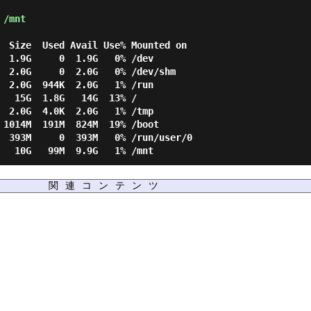
 /mnt
  Size  Used Avail Use% Mounted on

  1.9G     0  1.9G   0% /dev

  2.0G     0  2.0G   0% /dev/shm

  2.0G  944K  2.0G   1% /run

   15G  1.8G   14G  13% /

  2.0G  4.0K  2.0G   1% /tmp

 1014M  191M  824M  19% /boot

  393M     0  393M   0% /run/user/0

関連コンテンツ