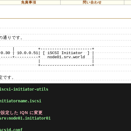
免責事項
問い合わせ
。
の通りです。
     |          +----------------------+

0.30 | 10.0.0.51| [ iSCSI Initiator  ] |

-----+----------+   node01.srv.world   |

                |                      |

                +----------------------+

設定です。
scsi-initiator-utils
nitiatorname.iscsi
で設定した IQN に変更
srv:node01.initiator01
scsid.conf