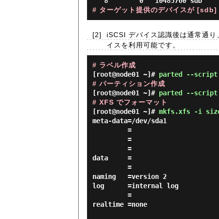
# ターゲット提供のデバイスが [sdb
[2]
iSCSI デバイス認識後は通常通り
イスを利用可能です。
# ラベル作成
[root@node01 ~]#
parted --script
# パーティション作成
[root@node01 ~]#
parted --script
# XFS でフォーマット
[root@node01 ~]#
mkfs.xfs -i siz
meta-data=/dev/sda1             
         =                       sectsz=4096  attr=2, projid32bit=1

         =                       crc=1        finobt=1, sparse=1, rmapbt=0

         =                       reflink=1

data     =                      
         =                       sunit=0      swidth=0 blks

naming   =version 2             
log      =internal log          
         =                       sectsz=4096  sunit=1 blks, lazy-count=1

realtime =none                  