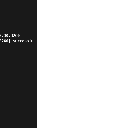
.30,3260]

3260] successfu