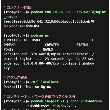
# コンテナー起動
[root@dlp ~]#
podman run -d -p 80:80 srv.world/nginx
_server
8eec6fea0d0bbb86f641f3219db0291e9b5163b1cbeb70
a032b5a37967bd84b4

[root@dlp ~]#
podman ps
CONTAINER ID  IMAGE                          C
OMMAND               CREATED         STATUS             
PORTS               NAMES

8eec6fea0d0b  srv.world/nginx_server:latest  /
usr/sbin/nginx -...  23 seconds ago  Up 22 sec
onds ago  0.0.0.0:80->80/tcp  confident_zhukov
sky

# アクセス確認
[root@dlp ~]#
curl localhost
Dockerfile Test on Nginx
# コンテナーネットワーク経由でもアクセス可
[root@dlp ~]#
podman inspect -l | grep \"IPAddress