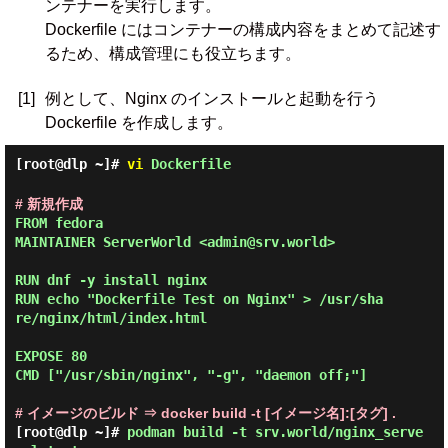
ンテナーを実行します。
Dockerfile にはコンテナーの構成内容をまとめて記述す
るため、構成管理にも役立ちます。
[1]
例として、Nginx のインストールと起動を行う
Dockerfile を作成します。
[root@dlp ~]#
vi
Dockerfile
# 新規作成
FROM fedora

MAINTAINER ServerWorld <admin@srv.world>

RUN dnf -y install nginx

RUN echo "Dockerfile Test on Nginx" > /usr/sha
re/nginx/html/index.html

EXPOSE 80

CMD ["/usr/sbin/nginx", "-g", "daemon off;"]

# イメージのビルド ⇒ docker build -t [イメージ名]:[タグ] .
[root@dlp ~]#
podman build -t srv.world/nginx_serve