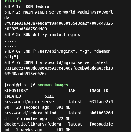
r:latest .
STEP 1: FROM fedora

STEP 2: MAINTAINER ServerWorld <admin@srv.worl
d>

8f9f2e01a343a7e8caff0a48658f55e3ca2f7895c48325
403825ad568750d489

STEP 3: RUN dnf -y install nginx

.....

.....

STEP 6: CMD ["/usr/sbin/nginx", "-g", "daemon 
off;"]

STEP 7: COMMIT srv.world/nginx_server:latest

0311ace27400d80a643591ce434d7fae0b9d8dea43cb13
63540a5d6918e6020c

[root@dlp ~]#
podman images
REPOSITORY                 TAG      IMAGE ID       
CREATED          SIZE

srv.world/nginx_server     latest   0311ace274
00   23 seconds ago   991 MB

srv.world/fedora_httpd     latest   bb6f86826d
3f   7 minutes ago    622 MB

docker.io/library/fedora   latest   f0858ad3fe
bd   2 weeks ago      201 MB
