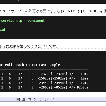
合は NTP サービスの許可が必要です。なお、NTP は [123/UDP] 
-service=ntp --permanent
oad
うに結果が返ってくれば OK です。
um Poll Reach LastRx Last sample

===============================================

 1   6    17     8   -737us[ -737us] +/-   10ms

 1   6    17     8  -1502us[-1502us] +/-   10ms

 1   6    17     8  -2344us[-2344us] +/-   12ms

関連コンテンツ