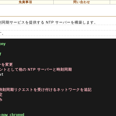
免責事項
問い合わせ
時刻同期サービスを提供する NTP サーバーを構築します。
す。
ony
f
バーを変更
イアントとして他の NTP サーバーと時刻同期
st
らの時刻同期リクエストを受け付けるネットワークを追記
定
み
-now chronyd