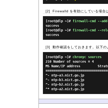
[2]
Firewalld を有効にしている場
[root@dlp ~]#
firewall-cmd --add
success
[root@dlp ~]#
firewall-cmd --rel
success
[3]
動作確認をしておきます。以下のよ
[root@dlp ~]#
chronyc sources
210 Number of sources = 4

MS Name/IP address         Strat
================================
^- ntp-a3.nict.go.jp            
^- ntp-b3.nict.go.jp            
^- ntp-b2.nict.go.jp            