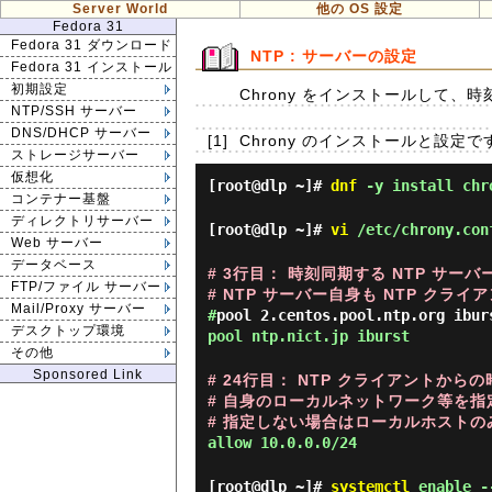
Server World
他の OS 設定
Fedora 31
Fedora 31 ダウンロード
NTP : サーバーの設定
Fedora 31 インストール
初期設定
Chrony をインストールして、
NTP/SSH サーバー
DNS/DHCP サーバー
[1]
Chrony のインストールと設定で
ストレージサーバー
仮想化
[root@dlp ~]#
dnf
-y install chr
コンテナー基盤
ディレクトリサーバー
[root@dlp ~]#
vi
/etc/chrony.con
Web サーバー
データベース
# 3行目： 時刻同期する NTP サー
FTP/ファイル サーバー
# NTP サーバー自身も NTP クラ
Mail/Proxy サーバー
#
pool 2.centos.pool.ntp.org ibur
デスクトップ環境
pool ntp.nict.jp iburst
その他
Sponsored Link
# 24行目： NTP クライアントか
# 自身のローカルネットワーク等を指
# 指定しない場合はローカルホストの
allow 10.0.0.0/24
[root@dlp ~]#
systemctl
enable -