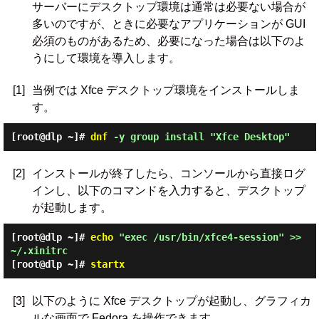
サーバーにデスクトップ環境は通常は必要ない場合が
多いのですが、ときに必要なアプリケーションが GUI
必須のものがあるため、必要になった場合は以下のよ
うにして環境を導入します。
[1]
当例では Xfce デスクトップ環境をインストールしま
す。
[root@dlp ~]#
dnf
-y group install "Xfce Desktop"
[2]
インストールが終了したら、コンソールから直接ログ
インし、以下のコマンドを入力すると、デスクトップ
が起動します。
[root@dlp ~]#
echo
"exec /usr/bin/xfce4-session" >>
~/.xinitrc
[root@dlp ~]#
startx
[3]
以下のように Xfce デスクトップが起動し、グラフィカ
ルな画面で Fedora を操作できます。