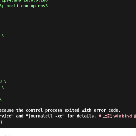
 ipv4.dns 10.0.0.100
3; nmcli con up ens3
 \
U \
 \
\
ecause the control process exited with error code.
ervice" and "journalctl -xe" for details.
# 上記 winbi
)