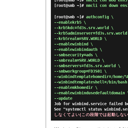
[root@smb ~]#
nmcli con mod ens3
[root@smb ~]#
nmcli con down ens
[root@smb ~]#
authconfig \
--enablekrb5 \
--krb5kdc=fd3s.srv.world \
--krb5adminserver=fd3s.srv.world
--krb5realm=SRV.WORLD \
--enablewinbind \
--enablewinbindauth \
--smbsecurity=ads \
--smbrealm=SRV.WORLD \
--smbservers=fd3s.srv.world \
--smbworkgroup=FD3S01 \
--winbindtemplatehomedir=/home/%
--winbindtemplateshell=/bin/bash
--enablemkhomedir \
--enablewinbindusedefaultdomain 
--update
Job for winbind.service failed b
See "systemctl status winbind.s
しなくてよい(この段階では起動しない