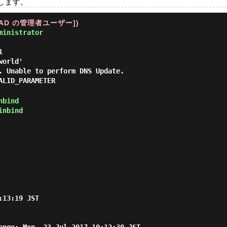
参加します。
U [AD の管理者ユーザー])
ministrator
1
world'
. Unable to perform DNS Update.
ALID_PARAMETER
nbind
inbind
13:19 JST
