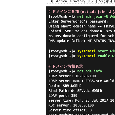
[3]
Active Directory ドメインに
# ドメインに参加 (net ads join -
[root@smb ~]#
net ads join -U Ad
Enter Serverworld's password:
Using short domain name -- FD3S0
Joined 'SMB' to dns domain 'srv.
No DNS domain configured for smb
DNS update failed: NT_STATUS_INV
[root@smb ~]#
systemctl
start wi
[root@smb ~]#
systemctl
enable w
# ドメイン情報表示
[root@smb ~]#
net ads info
LDAP server: 10.0.0.100

LDAP server name: FD3S.srv.world

Realm: SRV.WORLD

Bind Path: dc=SRV,dc=WORLD

LDAP port: 389

Server time: Mon, 23 Jul 2017 10:
KDC server: 10.0.0.100

Server time offset: 0
