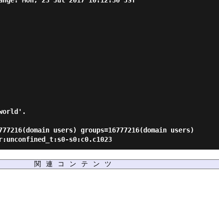
ange: Mon, 23 Jul 2017 10:12:30 JST

world'.
777216(domain users) groups=16777216(domain users)
r:unconfined_t:s0-s0:c0.c1023
関連コンテンツ