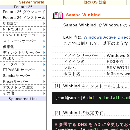
Server World
他の OS 設定
Fedora 26
Fedora 26 ダウンロード
Samba Winbind
Fedora 26 インストール
初期設定
Samba Winbind で Windows 
NTP/SSHサーバー
DNS/DHCPサーバー
LAN 内に
Windows Active Direc
ストレージサーバー
ここでは例として、以下のような Act
仮想化
ディレクトリサーバー
ドメインサーバー
: Windows S
WEBサーバー
ドメイン名
: FD3S01
データベース
レルム
: SRV.WOR
FTP/MAILサーバー
ホスト名
: fd3s.srv.w
Sambaサーバー
Proxyサーバー
[1]
Winbind をインストールします。
デスクトップ環境
その他
[root@smb ~]#
dnf
-y install samb
Sponsored Link
[2]
Winbind の設定です。
# 参照する DNS を AD に変更してお