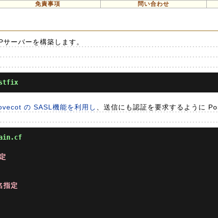
免責事項
問い合わせ
SMTPサーバーを構築します。
stfix
ovecot の SASL機能を利用し
、送信にも認証を要求するように Post
ain.cf
定
名指定