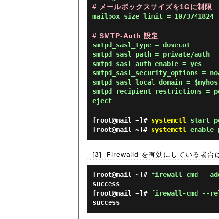
# メールボックスサイズを1Gに制限
mailbox_size_limit = 1073741824
# SMTP-Auth 設定
smtpd_sasl_type = dovecot
smtpd_sasl_path = private/auth
smtpd_sasl_auth_enable = yes
smtpd_sasl_security_options = no
smtpd_sasl_local_domain = $myhos
smtpd_recipient_restrictions = p
eject
[root@mail ~]#
systemctl
start p
[root@mail ~]#
systemctl
enable 
[3]
Firewalld を有効にしている場
[root@mail ~]#
firewall-cmd --ad
success
[root@mail ~]#
firewall-cmd --re
success