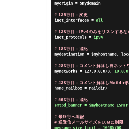
myorigin = $mydomain
# 135行目：変更
inet_interfaces =
all
# 138行目：IPv4のみをリスンする
inet_protocols =
ipv4
# 183行目：追記
mydestination = $myhostname, loc
# 283行目：コメント解除し自ネット
mynetworks = 127.0.0.0/8,
10.0.0
# 438行目：コメント解除しMaildi
home_mailbox = Maildir/
# 593行目：追記
smtpd_banner = $myhostname ESMTP
# 最終行へ追記
# 送受信メールサイズを10Mに制限
message_size_limit = 10485760