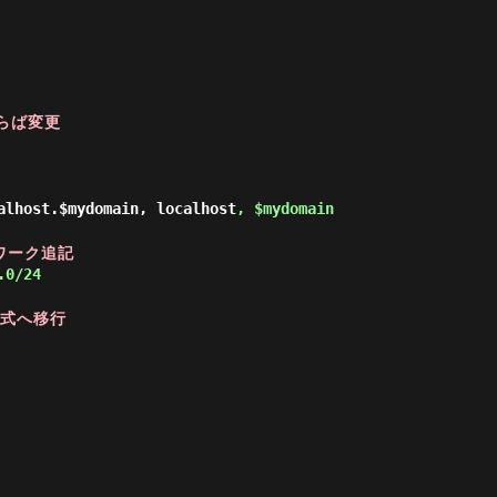
ならば変更
alhost.$mydomain, localhost
, $mydomain
ワーク追記
.0/24
r形式へ移行