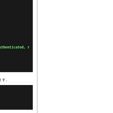
uthenticated, r
します。