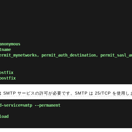
anonymous
tname
ermit_mynetworks, permit_auth_destination, permit_sasl_a
ostfix
postfix
合は SMTP サービスの許可が必要です。SMTP は 25/TCP を使用
d-service=smtp --permanent
load