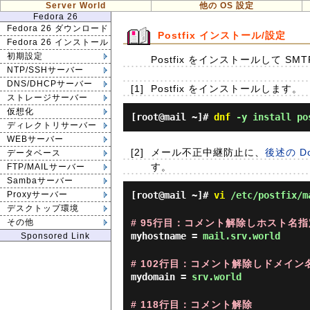
Server World
他の OS 設定
Fedora 26
Fedora 26 ダウンロード
Postfix インストール/設定
Fedora 26 インストール
初期設定
Postfix をインストールして 
NTP/SSHサーバー
DNS/DHCPサーバー
[1]
Postfix をインストールします。
ストレージサーバー
仮想化
[root@mail ~]#
dnf
-y install po
ディレクトリサーバー
WEBサーバー
[2]
メール不正中継防止に、
後述の D
データベース
す。
FTP/MAILサーバー
Sambaサーバー
[root@mail ~]#
vi
/etc/postfix/m
Proxyサーバー
デスクトップ環境
# 95行目：コメント解除しホスト名指
その他
myhostname =
mail.srv.world
Sponsored Link
# 102行目：コメント解除しドメイン
mydomain =
srv.world
# 118行目：コメント解除