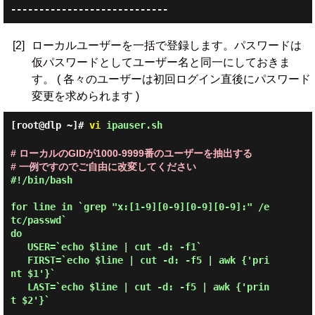
[2]
ローカルユーザーを一括で登録します。パスワードは
仮パスワードとしてユーザー名と同一にしておきま
す。 ( 各々のユーザーは初回ログイン直後にパスワード
変更を求められます )
[root@dlp ~]#
vi
ipauser.sh
# ローカルのGIDが1000-9999番のユーザーを抽出する
# 一例ですのでご自由に改変してください
#!/bin/bash

for line in `grep "x:[1-9][0-9][0-9][0-9]:" /e
tc/passwd`

do

   USER=`echo $line | cut -d: -f1`

   FIRST=`echo $line | cut -d: -f5 | awk {'pri
nt $1'}`

   LAST=`echo $line | cut -d: -f5 | awk {'prin
t $2'}`
