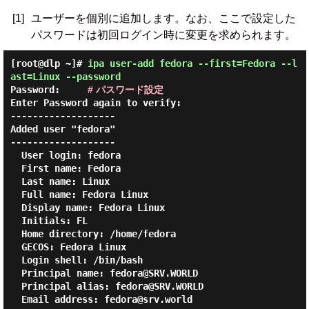
[1]
ユーザーを個別に追加します。なお、ここで設定した
パスワードは初回ログイン時に変更を求められます。
[root@dlp ~]#
ipa user-add fedora --first=Fedora --l
ast=Linux --password
Password:
# パスワード設定
Enter Password again to verify:

-------------------

Added user "fedora"

-------------------

  User login: fedora

  First name: Fedora

  Last name: Linux

  Full name: Fedora Linux

  Display name: Fedora Linux

  Initials: FL

  Home directory: /home/fedora

  GECOS: Fedora Linux

  Login shell: /bin/bash

  Principal name: fedora@SRV.WORLD

  Principal alias: fedora@SRV.WORLD

  Email address: fedora@srv.world
