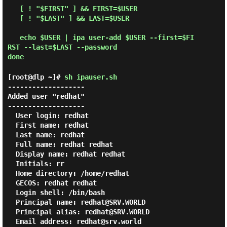
   [ ! "$FIRST" ] && FIRST=$USER

   [ ! "$LAST" ] && LAST=$USER

   echo $USER | ipa user-add $USER --first=$FI
RST --last=$LAST --password

[root@dlp ~]#
sh ipauser.sh
-------------------

Added user "redhat"

-------------------

  User login: redhat

  First name: redhat

  Last name: redhat

  Full name: redhat redhat

  Display name: redhat redhat

  Initials: rr

  Home directory: /home/redhat

  GECOS: redhat redhat

  Login shell: /bin/bash

  Principal name: redhat@SRV.WORLD

  Principal alias: redhat@SRV.WORLD

  Email address: redhat@srv.world
