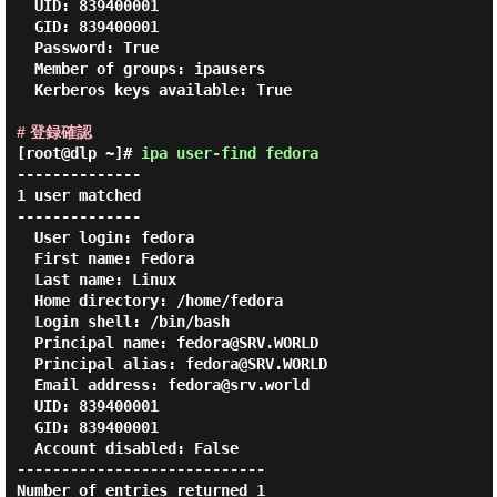
  UID: 839400001

  GID: 839400001

  Password: True

  Member of groups: ipausers

  Kerberos keys available: True

# 登録確認
[root@dlp ~]#
ipa user-find fedora
--------------

1 user matched

--------------

  User login: fedora

  First name: Fedora

  Last name: Linux

  Home directory: /home/fedora

  Login shell: /bin/bash

  Principal name: fedora@SRV.WORLD

  Principal alias: fedora@SRV.WORLD

  Email address: fedora@srv.world

  UID: 839400001

  GID: 839400001

  Account disabled: False

----------------------------

Number of entries returned 1
