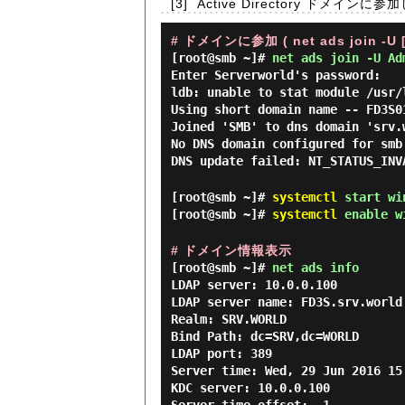
[3]
Active Directory ドメインに
# ドメインに参加 ( net ads join 
[root@smb ~]#
net ads join -U Ad
Enter Serverworld's password:
ldb: unable to stat module /usr/
Using short domain name -- FD3S0
Joined 'SMB' to dns domain 'srv.
No DNS domain configured for smb
DNS update failed: NT_STATUS_INV
[root@smb ~]#
systemctl
start wi
[root@smb ~]#
systemctl
enable w
# ドメイン情報表示
[root@smb ~]#
net ads info
LDAP server: 10.0.0.100

LDAP server name: FD3S.srv.world

Realm: SRV.WORLD

Bind Path: dc=SRV,dc=WORLD

LDAP port: 389

Server time: Wed, 29 Jun 2016 15:
KDC server: 10.0.0.100
