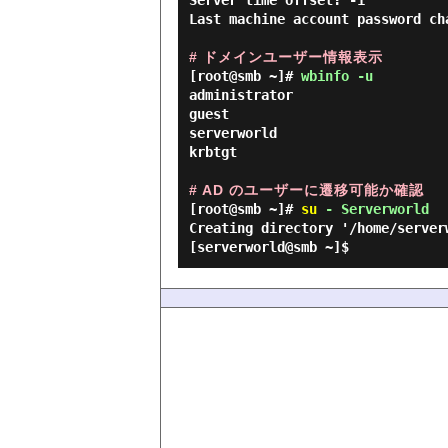
Server time offset: -1

Last machine account password ch
# ドメインユーザー情報表示
[root@smb ~]#
wbinfo -u
administrator

guest

serverworld

krbtgt

# AD のユーザーに遷移可能か確認
[root@smb ~]#
su
- Serverworld
Creating directory '/home/server
[serverworld@smb ~]$