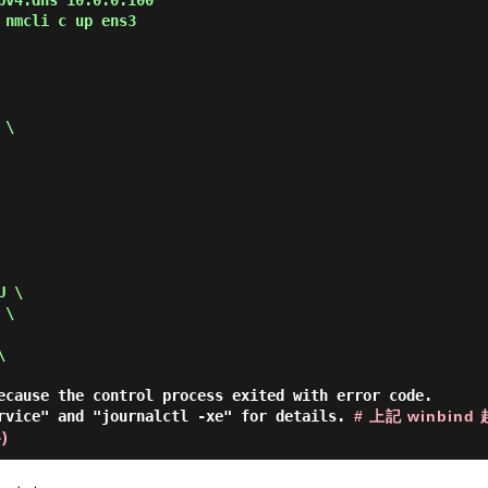
pv4.dns 10.0.0.100
 nmcli c up ens3
 \
U \
 \
\
ecause the control process exited with error code.
ervice" and "journalctl -xe" for details.
# 上記 winbi
)