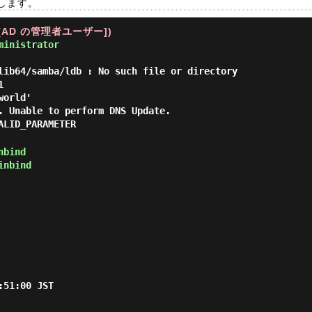
参加します。
-U [AD の管理者ユーザー])
ministrator
lib64/samba/ldb : No such file or directory
1
world'
. Unable to perform DNS Update.
ALID_PARAMETER
nbind
inbind
51:00 JST
