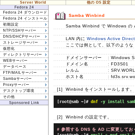
Server World
他の OS 設定
Fedora 24
Fedora 24 ダウンロード
Samba Winbind
Fedora 24 インストール
初期設定
Samba Winbind で Windows 
NTP/SSHサーバー
DNS/DHCPサーバー
LAN 内に
Windows Active Direc
ストレージサーバー
ここでは例として、以下のような Act
仮想化
ディレクトリサーバー
ドメインサーバー
: Windows S
WEBサーバー
ドメイン名
: FD3S01
データベース
レルム
: SRV.WOR
FTP/MAILサーバー
ホスト名
: fd3s.srv.w
Sambaサーバー
Proxyサーバー
[1]
Winbind をインストールします。
デスクトップ環境
その他
[root@smb ~]#
dnf
-y install samb
Sponsored Link
[2]
Winbind の設定です。
# 参照する DNS を AD に変更してお