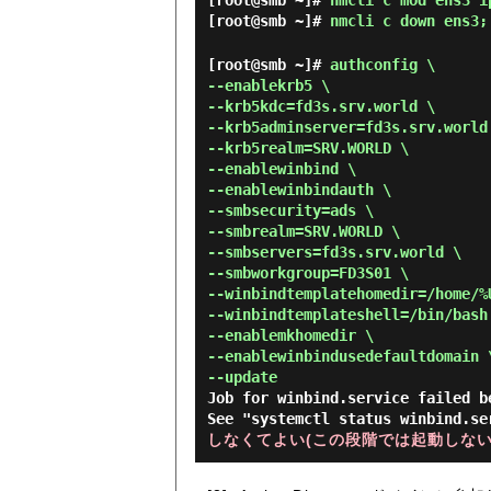
[root@smb ~]#
nmcli c mod ens3 i
[root@smb ~]#
nmcli c down ens3;
[root@smb ~]#
authconfig \
--enablekrb5 \
--krb5kdc=fd3s.srv.world \
--krb5adminserver=fd3s.srv.world
--krb5realm=SRV.WORLD \
--enablewinbind \
--enablewinbindauth \
--smbsecurity=ads \
--smbrealm=SRV.WORLD \
--smbservers=fd3s.srv.world \
--smbworkgroup=FD3S01 \
--winbindtemplatehomedir=/home/%
--winbindtemplateshell=/bin/bash
--enablemkhomedir \
--enablewinbindusedefaultdomain 
--update
Job for winbind.service failed b
See "systemctl status winbind.s
しなくてよい(この段階では起動しない