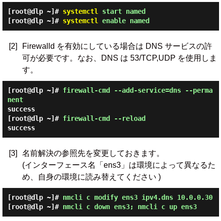
[root@dlp ~]#
systemctl
start named
[root@dlp ~]#
systemctl
enable named
[2]
Firewalld を有効にしている場合は DNS サービスの許
可が必要です。なお、DNS は 53/TCP,UDP を使用しま
す。
[root@dlp ~]#
firewall-cmd --add-service=dns --perma
nent
success
[root@dlp ~]#
firewall-cmd --reload
success
[3]
名前解決の参照先を変更しておきます。
(インターフェース名「ens3」は環境によって異なるた
め、自身の環境に読み替えてください )
[root@dlp ~]#
nmcli c modify ens3 ipv4.dns 10.0.0.30
[root@dlp ~]#
nmcli c down ens3; nmcli c up ens3