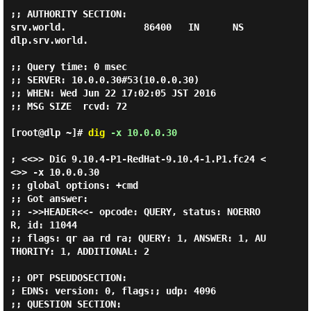
;; AUTHORITY SECTION:

srv.world.              86400   IN      NS      
dlp.srv.world.

;; Query time: 0 msec

;; SERVER: 10.0.0.30#53(10.0.0.30)

;; WHEN: Wed Jun 22 17:02:05 JST 2016

;; MSG SIZE  rcvd: 72

[root@dlp ~]#
dig
-x 10.0.0.30
; <<>> DiG 9.10.4-P1-RedHat-9.10.4-1.P1.fc24 <
<>> -x 10.0.0.30

;; global options: +cmd

;; Got answer:

;; ->>HEADER<<- opcode: QUERY, status: NOERRO
R, id: 11044

;; flags: qr aa rd ra; QUERY: 1, ANSWER: 1, AU
THORITY: 1, ADDITIONAL: 2

;; OPT PSEUDOSECTION:

; EDNS: version: 0, flags:; udp: 4096

;; QUESTION SECTION:
