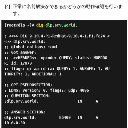
[4]
正常に名前解決ができるかどうかの動作確認を行いま
す。
[root@dlp ~]#
dig
dlp.srv.world.
; <<>> DiG 9.10.4-P1-RedHat-9.10.4-1.P1.fc24 <
<>> dlp.srv.world.

;; global options: +cmd

;; Got answer:

;; ->>HEADER<<- opcode: QUERY, status: NOERRO
R, id: 17970

;; flags: qr aa rd ra; QUERY: 1, ANSWER: 1, AU
THORITY: 1, ADDITIONAL: 1

;; OPT PSEUDOSECTION:

; EDNS: version: 0, flags:; udp: 4096

;; QUESTION SECTION:

;dlp.srv.world.                 IN      A

;; ANSWER SECTION:

dlp.srv.world.          86400   IN      A       
10.0.0.30
