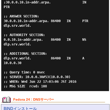
;30.0.0.10.in-addr.arpa.                IN      
PTR

;; ANSWER SECTION:

30.0.0.10.in-addr.arpa. 86400   IN      PTR     
dlp.srv.world.

;; AUTHORITY SECTION:

0.0.10.in-addr.arpa.    86400   IN      NS      
dlp.srv.world.

;; ADDITIONAL SECTION:

dlp.srv.world.          86400   IN      A       
10.0.0.30

;; Query time: 0 msec

;; SERVER: 10.0.0.30#53(10.0.0.30)

;; WHEN: Wed Jun 22 17:03:06 JST 2016

Fedora 24 : DNSサーバー
BINDインストール