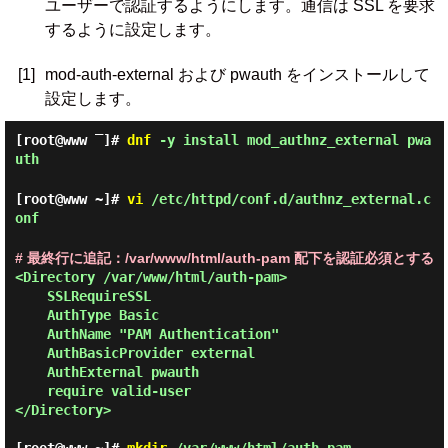
ユーザーで認証するようにします。通信は SSL を要求
するように設定します。
[1]
mod-auth-external および pwauth をインストールして
設定します。
[root@www ‾]#
dnf
-y install mod_authnz_external pwa
uth
[root@www ~]#
vi
/etc/httpd/conf.d/authnz_external.c
onf
# 最終行に追記：/var/www/html/auth-pam 配下を認証必須とする
<Directory /var/www/html/auth-pam>

    SSLRequireSSL

    AuthType Basic

    AuthName "PAM Authentication"

    AuthBasicProvider external

    AuthExternal pwauth

    require valid-user

</Directory>
