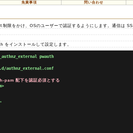
免責事項
問い合わせ
制限をかけ、OSのユーザーで認証するようにします。通信は SS
 pwauth をインストールして設定します。
_authnz_external pwauth
.d/authnz_external.conf
auth-pam 配下を認証必須とする
>
