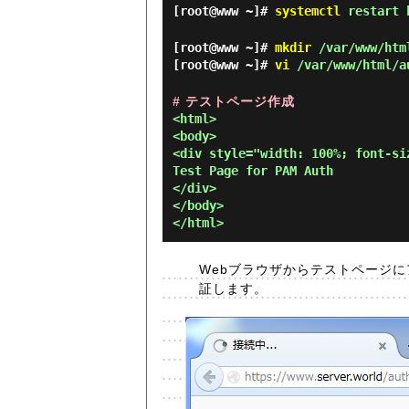
[root@www ~]#
systemctl
restart 
[root@www ~]#
mkdir
/var/www/htm
[root@www ~]#
vi
/var/www/html/a
# テストページ作成
<html>

<body>

<div style="width: 100%; font-si
Test Page for PAM Auth

</div>

</body>

Webブラウザからテストページ
証します。