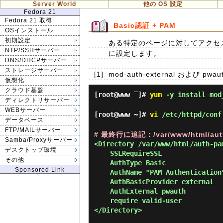
Server World
他の OS 設定
Fedora 21
Fedora 21 取得
Basic認証 + PAM
OSインストール
初期設定
ある特定のページに対してアクセス
NTP/SSHサーバー
に設定します。
DNS/DHCPサーバー
ストレージサーバー
[1]
mod-auth-external および
仮想化
クラウド基盤
[root@www ‾]#
yum
-y install mod
ディレクトリサーバー
WEBサーバー
[root@www ~]#
vi
/etc/httpd/conf
データベース
FTP/MAILサーバー
# 最終行に追記：/var/www/html/
Samba/Proxyサーバー
<Directory /var/www/html/auth-pam
デスクトップ環境
    SSLRequireSSL

その他
    AuthType Basic

Sponsored Link
    AuthName "PAM Authentication"

    AuthBasicProvider external

    AuthExternal pwauth

    require valid-user

</Directory>
