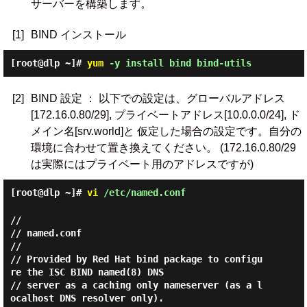
サーバーを構築します。
[1]
BIND インストール
[root@dlp ~]#
yum
-y install bind bind-utils
[2]
BIND 設定 ： 以下での設定は、グローバルアドレス
[172.16.0.80/29], プライベートアドレス[10.0.0.0/24], ド
メイン名[srv.world]と 仮定した場合の設定です。自分の
環境に合わせて置き換えてください。 (172.16.0.80/29
は実際にはプライベート用のアドレスですが)
[root@dlp ~]#
vi
/etc/named.conf
//

// named.conf

//

// Provided by Red Hat bind package to configu
re the ISC BIND named(8) DNS

// server as a caching only nameserver (as a l
ocalhost DNS resolver only).
