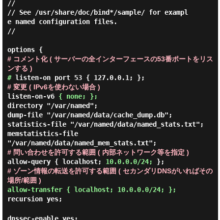
//

// See /usr/share/doc/bind*/sample/ for exampl
e named configuration files.

//

options {
# コメント化 ( サーバーの全インターフェースの53番ポートをリス
ンする )
#
listen-on port 53 { 127.0.0.1; };
# 変更 ( IPv6を使わない場合 )
listen-on-v6
{ none; };
directory
"/var/named";
dump-file
"/var/named/data/cache_dump.db";
statistics-file
"/var/named/data/named_stats.txt";
memstatistics-file
"/var/named/data/named_mem_stats.txt";
# 問い合わせを許可する範囲 ( 内部ネットワーク等を指定 )
allow-query
{ localhost;
10.0.0.0/24;
};
# ゾーン情報の転送を許可する範囲 ( セカンダリDNSがいればその
場所/範囲 )
allow-transfer { localhost; 10.0.0.0/24; };
recursion yes;
dnssec-enable yes;