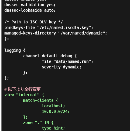
dnssec-validation yes;
dnssec-lookaside auto;
/* Path to ISC DLV key */
bindkeys-file "/etc/named.iscdlv.key";
managed-keys-directory "/var/named/dynamic";
};
logging {

        channel default_debug {

                file "data/named.run";

                severity dynamic;

        };

};

# 以下より全行変更
view "internal" {

        match-clients {

                localhost;

                10.0.0.0/24;

        };

        zone "." IN {

                type hint;
