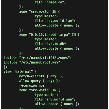
                file "named.ca";

        };

        zone "srv.world" IN {

                type master;

                file "srv.world.lan";

                allow-update { none; };

        };

        zone "0.0.10.in-addr.arpa" IN {

                type master;

                file "0.0.10.db";

                allow-update { none; };

        };

include "/etc/named.rfc1912.zones";

include "/etc/named.root.key";

};

view "external" {

        match-clients { any; };

        allow-query { any; };

        recursion no;

        zone "srv.world" IN {

                type master;

                file "srv.world.wan";

                allow-update { none; };

        };
